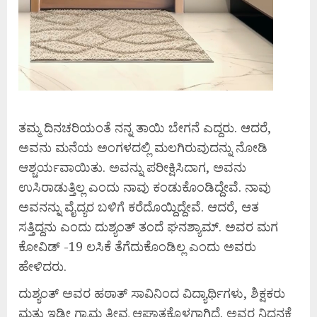
ತಮ್ಮ ದಿನಚರಿಯಂತೆ ನನ್ನ ತಾಯಿ ಬೇಗನೆ ಎದ್ದರು. ಆದರೆ,
ಅವನು ಮನೆಯ ಅಂಗಳದಲ್ಲಿ ಮಲಗಿರುವುದನ್ನು ನೋಡಿ
ಆಶ್ಚರ್ಯವಾಯಿತು. ಅವನ್ನು ಪರೀಕ್ಷಿಸಿದಾಗ, ಅವನು
ಉಸಿರಾಡುತ್ತಿಲ್ಲ ಎಂದು ನಾವು ಕಂಡುಕೊಂಡಿದ್ದೇವೆ. ನಾವು
ಅವನನ್ನು ವೈದ್ಯರ ಬಳಿಗೆ ಕರೆದೊಯ್ದಿದ್ದೇವೆ. ಆದರೆ, ಆತ
ಸತ್ತಿದ್ದನು ಎಂದು ದುಶ್ಯಂತ್ ತಂದೆ ಘನಶ್ಯಾಮ್. ಅವರ ಮಗ
ಕೋವಿಡ್ -19 ಲಸಿಕೆ ತೆಗೆದುಕೊಂಡಿಲ್ಲ ಎಂದು ಅವರು
ಹೇಳಿದರು.
ದುಶ್ಯಂತ್ ಅವರ ಹಠಾತ್ ಸಾವಿನಿಂದ ವಿದ್ಯಾರ್ಥಿಗಳು, ಶಿಕ್ಷಕರು
ಮತ್ತು ಇಡೀ ಗ್ರಾಮ ತೀವ್ರ ಆಘಾತಕ್ಕೊಳಗಾಗಿದೆ. ಅವರ ನಿಧನಕ್ಕೆ