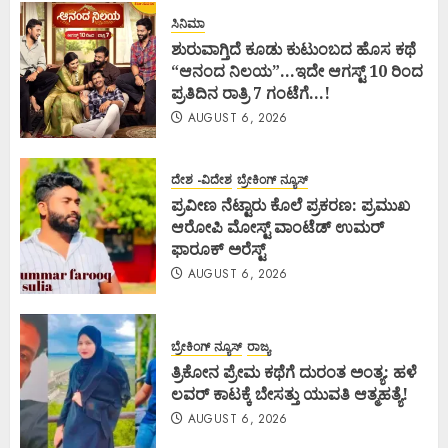
ಸಿನಿಮಾ
ಶುರುವಾಗ್ತಿದೆ ಕೂಡು ಕುಟುಂಬದ ಹೊಸ ಕಥೆ
“ಆನಂದ ನಿಲಯ”…ಇದೇ ಆಗಸ್ಟ್ 10 ರಿಂದ
ಪ್ರತಿದಿನ ರಾತ್ರಿ 7 ಗಂಟೆಗೆ…!
AUGUST 6, 2026
ದೇಶ -ವಿದೇಶ
ಬ್ರೇಕಿಂಗ್ ನ್ಯೂಸ್
ಪ್ರವೀಣ ನೆಟ್ಟಾರು ಕೊಲೆ ಪ್ರಕರಣ: ಪ್ರಮುಖ
ಆರೋಪಿ ಮೋಸ್ಟ್ ವಾಂಟೆಡ್ ಉಮರ್
ಫಾರೂಕ್ ಅರೆಸ್ಟ್
AUGUST 6, 2026
ಬ್ರೇಕಿಂಗ್ ನ್ಯೂಸ್
ರಾಜ್ಯ
ತ್ರಿಕೋನ ಪ್ರೇಮ ಕಥೆಗೆ ದುರಂತ ಅಂತ್ಯ: ಹಳೆ
ಲವರ್ ಕಾಟಕ್ಕೆ ಬೇಸತ್ತು ಯುವತಿ ಆತ್ಮಹತ್ಯೆ!
AUGUST 6, 2026