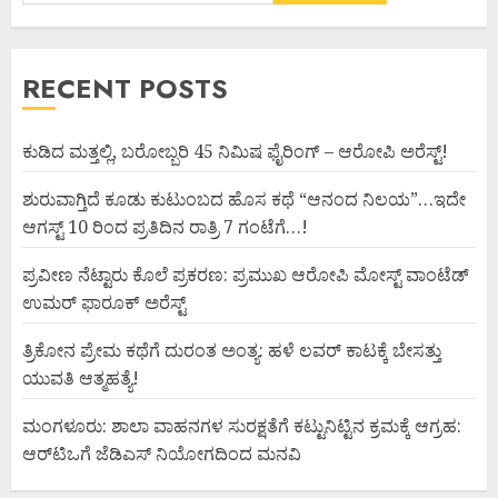
RECENT POSTS
ಕುಡಿದ ಮತ್ತಲ್ಲಿ, ಬರೋಬ್ಬರಿ 45 ನಿಮಿಷ ಫೈರಿಂಗ್ – ಆರೋಪಿ ಅರೆಸ್ಟ್!
ಶುರುವಾಗ್ತಿದೆ ಕೂಡು ಕುಟುಂಬದ ಹೊಸ ಕಥೆ “ಆನಂದ ನಿಲಯ”…ಇದೇ
ಆಗಸ್ಟ್ 10 ರಿಂದ ಪ್ರತಿದಿನ ರಾತ್ರಿ 7 ಗಂಟೆಗೆ…!
ಪ್ರವೀಣ ನೆಟ್ಟಾರು ಕೊಲೆ ಪ್ರಕರಣ: ಪ್ರಮುಖ ಆರೋಪಿ ಮೋಸ್ಟ್ ವಾಂಟೆಡ್
ಉಮರ್ ಫಾರೂಕ್ ಅರೆಸ್ಟ್
ತ್ರಿಕೋನ ಪ್ರೇಮ ಕಥೆಗೆ ದುರಂತ ಅಂತ್ಯ: ಹಳೆ ಲವರ್ ಕಾಟಕ್ಕೆ ಬೇಸತ್ತು
ಯುವತಿ ಆತ್ಮಹತ್ಯೆ!
ಮಂಗಳೂರು: ಶಾಲಾ ವಾಹನಗಳ ಸುರಕ್ಷತೆಗೆ ಕಟ್ಟುನಿಟ್ಟಿನ ಕ್ರಮಕ್ಕೆ ಆಗ್ರಹ:
ಆರ್‌ಟಿಒಗೆ ಜೆಡಿಎಸ್ ನಿಯೋಗದಿಂದ ಮನವಿ