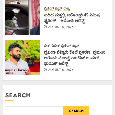
ಬ್ರೇಕಿಂಗ್ ನ್ಯೂಸ್
ರಾಜ್ಯ
ಕುಡಿದ ಮತ್ತಲ್ಲಿ, ಬರೋಬ್ಬರಿ 45 ನಿಮಿಷ
ಫೈರಿಂಗ್ – ಆರೋಪಿ ಅರೆಸ್ಟ್!
AUGUST 6, 2026
ದೇಶ -ವಿದೇಶ
ಬ್ರೇಕಿಂಗ್ ನ್ಯೂಸ್
ಪ್ರವೀಣ ನೆಟ್ಟಾರು ಕೊಲೆ ಪ್ರಕರಣ: ಪ್ರಮುಖ
ಆರೋಪಿ ಮೋಸ್ಟ್ ವಾಂಟೆಡ್ ಉಮರ್
ಫಾರೂಕ್ ಅರೆಸ್ಟ್
AUGUST 6, 2026
SEARCH
SEARCH