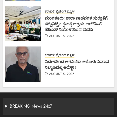
ಕರಾವಳಿ
ಬ್ರೇಕಿಂಗ್ ನ್ಯೂಸ್
ಮಂಗಳೂರು: ಶಾಲಾ ವಾಹನಗಳ ಸುರಕ್ಷತೆಗೆ
ಕಟ್ಟುನಿಟ್ಟಿನ ಕ್ರಮಕ್ಕೆ ಆಗ್ರಹ: ಆರ್‌ಟಿಒಗೆ
ಜೆಡಿಎಸ್ ನಿಯೋಗದಿಂದ ಮನವಿ
AUGUST 5, 2026
ಕರಾವಳಿ
ಬ್ರೇಕಿಂಗ್ ನ್ಯೂಸ್
ವಿದೇಶದಿಂದ ಅಗಮಿಸಿದ ಆರೋಪಿ ವಿಮಾನ
ನಿಲ್ದಾಣದಲ್ಲಿ ಅರೆಸ್ಟ್‌!!
AUGUST 5, 2026
BREAKING News 24x7