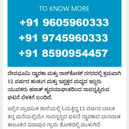
ದೇವಭೂಮಿ ದ್ವಾರಕಾ ಮತ್ತು ರಾಜ್‌ಕೋಟ್ ನಗರದಲ್ಲಿ ಕ್ರಮವಾಗಿ
12 ವರ್ಷದ ಹುಡುಗ ಮತ್ತು ಇಪ್ಪತ್ತರ ಮಧ್ಯದ ಇಬ್ಬರು
ಯುವಕರು ಹಠಾತ್ ಹೃದಯಾಘಾತದಿಂದ ಸಾವನ್ನಪ್ಪಿರುವ
ಘಟನೆ ಬೆಳಕಿಗೆ ಬಂದಿದೆ.
ಇಲ್ಲಿನ ಪ್ರಾಥಮಿಕ ಶಾಲೆಯಲ್ಲಿ ಓದುತ್ತಿದ್ದ 12 ವರ್ಷದ ಬಾಲಕ
ತನ್ನ ಮನೆಯಲ್ಲಿಯೇ ಸಾವನ್ನಪ್ಪಿದ ಘಟನೆ ದ್ವಾರಕಾದ ಭಾನವಾಡ
ತಾಲೂಕಿನ ವಿಜಾಪುರ ಗ್ರಾಮ ಶೋಕದಲ್ಲಿ ಮುಳುಗಿದೆ.