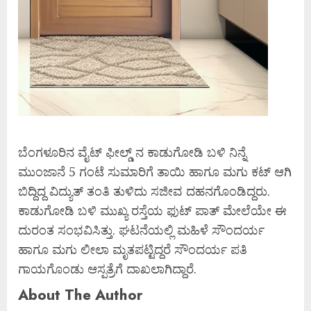
ಬೆಂಗಳೂರಿನ ವೈಟ್ ಫೀಲ್ಡ್ ನ ಕಾಡುಗೋಡಿ ಬಳಿ ನಿನ್ನೆ
ಮುಂಜಾನೆ 5 ಗಂಟೆ ಸುಮಾರಿಗೆ ತಾಯಿ ಹಾಗೂ ಮಗು ಕಟ್ ಆಗಿ
ಬಿದ್ದಿದ್ದ ವಿದ್ಯುತ್ ತಂತಿ ತುಳಿದು ಸಜೀವ ದಹನಗೊಂಡಿದ್ದರು.
ಕಾಡುಗೋಡಿ ಬಳಿ ಮುಖ್ಯ ರಸ್ತೆಯ ಫುಟ್ ಪಾತ್ ಮೇಲೆಯೇ ಈ
ದುರಂತ ಸಂಭವಿಸಿತ್ತು. ಘಟನೆಯಲ್ಲಿ ಮಹಿಳೆ ಸೌಂದರ್ಯ
ಹಾಗೂ ಮಗು ಲೀಲಾ ಮೃತಪಟ್ಟಿದ್ದರೆ ಸೌಂದರ್ಯ ಪತಿ
ಗಾಯಗೊಂಡು ಆಸ್ಪತ್ರೆಗೆ ದಾಖಲಾಗಿದ್ದಾರೆ.
About The Author