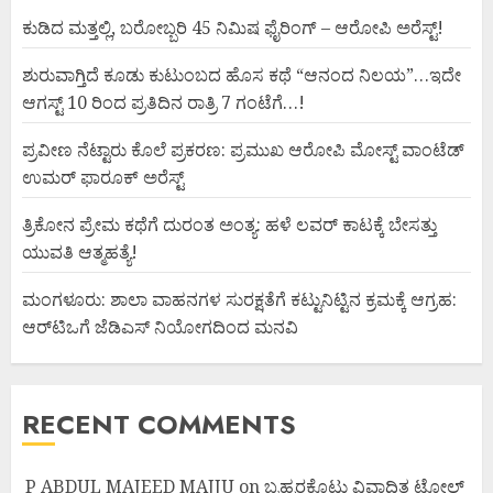
ಕುಡಿದ ಮತ್ತಲ್ಲಿ, ಬರೋಬ್ಬರಿ 45 ನಿಮಿಷ ಫೈರಿಂಗ್ – ಆರೋಪಿ ಅರೆಸ್ಟ್!
ಶುರುವಾಗ್ತಿದೆ ಕೂಡು ಕುಟುಂಬದ ಹೊಸ ಕಥೆ “ಆನಂದ ನಿಲಯ”…ಇದೇ
ಆಗಸ್ಟ್ 10 ರಿಂದ ಪ್ರತಿದಿನ ರಾತ್ರಿ 7 ಗಂಟೆಗೆ…!
ಪ್ರವೀಣ ನೆಟ್ಟಾರು ಕೊಲೆ ಪ್ರಕರಣ: ಪ್ರಮುಖ ಆರೋಪಿ ಮೋಸ್ಟ್ ವಾಂಟೆಡ್
ಉಮರ್ ಫಾರೂಕ್ ಅರೆಸ್ಟ್
ತ್ರಿಕೋನ ಪ್ರೇಮ ಕಥೆಗೆ ದುರಂತ ಅಂತ್ಯ: ಹಳೆ ಲವರ್ ಕಾಟಕ್ಕೆ ಬೇಸತ್ತು
ಯುವತಿ ಆತ್ಮಹತ್ಯೆ!
ಮಂಗಳೂರು: ಶಾಲಾ ವಾಹನಗಳ ಸುರಕ್ಷತೆಗೆ ಕಟ್ಟುನಿಟ್ಟಿನ ಕ್ರಮಕ್ಕೆ ಆಗ್ರಹ:
ಆರ್‌ಟಿಒಗೆ ಜೆಡಿಎಸ್ ನಿಯೋಗದಿಂದ ಮನವಿ
RECENT COMMENTS
P ABDUL MAJEED MAJJU
on
ಬ್ರಹ್ಮರಕೊಟ್ಲು ವಿವಾದಿತ ಟೋಲ್