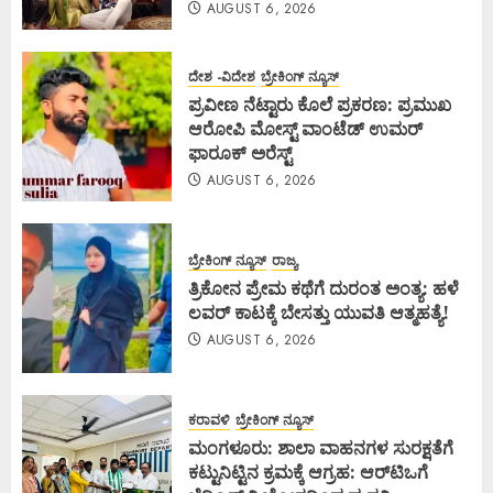
AUGUST 6, 2026
ದೇಶ -ವಿದೇಶ
ಬ್ರೇಕಿಂಗ್ ನ್ಯೂಸ್
ಪ್ರವೀಣ ನೆಟ್ಟಾರು ಕೊಲೆ ಪ್ರಕರಣ: ಪ್ರಮುಖ
ಆರೋಪಿ ಮೋಸ್ಟ್ ವಾಂಟೆಡ್ ಉಮರ್
ಫಾರೂಕ್ ಅರೆಸ್ಟ್
AUGUST 6, 2026
ಬ್ರೇಕಿಂಗ್ ನ್ಯೂಸ್
ರಾಜ್ಯ
ತ್ರಿಕೋನ ಪ್ರೇಮ ಕಥೆಗೆ ದುರಂತ ಅಂತ್ಯ: ಹಳೆ
ಲವರ್ ಕಾಟಕ್ಕೆ ಬೇಸತ್ತು ಯುವತಿ ಆತ್ಮಹತ್ಯೆ!
AUGUST 6, 2026
ಕರಾವಳಿ
ಬ್ರೇಕಿಂಗ್ ನ್ಯೂಸ್
ಮಂಗಳೂರು: ಶಾಲಾ ವಾಹನಗಳ ಸುರಕ್ಷತೆಗೆ
ಕಟ್ಟುನಿಟ್ಟಿನ ಕ್ರಮಕ್ಕೆ ಆಗ್ರಹ: ಆರ್‌ಟಿಒಗೆ