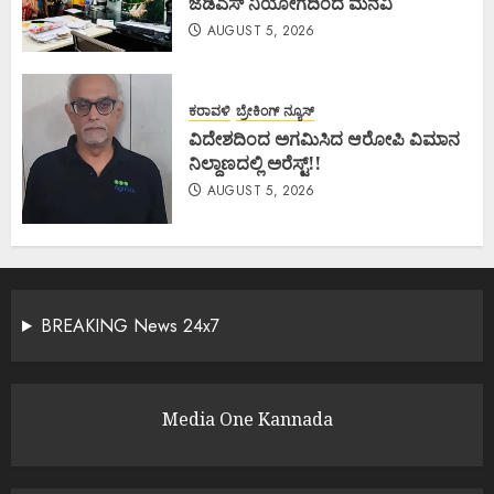
ಜೆಡಿಎಸ್ ನಿಯೋಗದಿಂದ ಮನವಿ
AUGUST 5, 2026
ಕರಾವಳಿ
ಬ್ರೇಕಿಂಗ್ ನ್ಯೂಸ್
ವಿದೇಶದಿಂದ ಅಗಮಿಸಿದ ಆರೋಪಿ ವಿಮಾನ
ನಿಲ್ದಾಣದಲ್ಲಿ ಅರೆಸ್ಟ್‌!!
AUGUST 5, 2026
BREAKING News 24x7
Media One Kannada