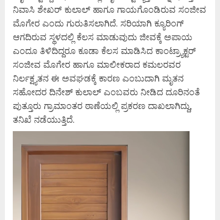
ನಿವಾಸಿ ಶೇಖರ್ ಕುಲಾಲ್ ಹಾಗೂ ಗಾಯಗೊಂಡಿರುವ ಸಂಜೀವ
ಮೊಗೇರ ಎಂದು ಗುರುತಿಸಲಾಗಿದೆ. ಸರಿಯಾಗಿ ಕ್ಯೂರಿಂಗ್
ಆಗದಿರುವ ಸ್ಥಳದಲ್ಲಿ ಕೆಲಸ ಮಾಡುವುದು ಜೀವಕ್ಕೆ ಅಪಾಯ
ಎಂದೂ ತಿಳಿದಿದ್ದರೂ ಕೂಡಾ ಕೆಲಸ ಮಾಡಿಸಿದ ಕಾಂಟ್ರ್ಯಾಕ್ಟರ್
ಸಂಜೀವ ಮೊಗೇರ ಹಾಗೂ ಮಾಲೀಕರಾದ ಕಮಲರವರ
ನಿರ್ಲಕ್ಷ್ಯತನ ಈ ಅವಘಡಕ್ಕೆ ಕಾರಣ ಎಂಬುದಾಗಿ ಮೃತನ
ಸಹೋದರ ದಿನೇಶ್ ಕುಲಾಲ್ ಎಂಬವರು ನೀಡಿದ ದೂರಿನಂತೆ
ಪುತ್ತೂರು ಗ್ರಾಮಾಂತರ ಠಾಣೆಯಲ್ಲಿ ಪ್ರಕರಣ ದಾಖಲಾಗಿದ್ದು,
ತನಿಖೆ ನಡೆಯುತ್ತಿದೆ.