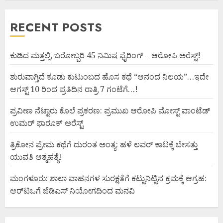
RECENT POSTS
ಕುಡಿದ ಮತ್ತಲ್ಲಿ, ಬರೋಬ್ಬರಿ 45 ನಿಮಿಷ ಫೈರಿಂಗ್ – ಆರೋಪಿ ಅರೆಸ್ಟ್!
ಶುರುವಾಗ್ತಿದೆ ಕೂಡು ಕುಟುಂಬದ ಹೊಸ ಕಥೆ “ಆನಂದ ನಿಲಯ”…ಇದೇ
ಆಗಸ್ಟ್ 10 ರಿಂದ ಪ್ರತಿದಿನ ರಾತ್ರಿ 7 ಗಂಟೆಗೆ…!
ಪ್ರವೀಣ ನೆಟ್ಟಾರು ಕೊಲೆ ಪ್ರಕರಣ: ಪ್ರಮುಖ ಆರೋಪಿ ಮೋಸ್ಟ್ ವಾಂಟೆಡ್
ಉಮರ್ ಫಾರೂಕ್ ಅರೆಸ್ಟ್
ತ್ರಿಕೋನ ಪ್ರೇಮ ಕಥೆಗೆ ದುರಂತ ಅಂತ್ಯ: ಹಳೆ ಲವರ್ ಕಾಟಕ್ಕೆ ಬೇಸತ್ತು
ಯುವತಿ ಆತ್ಮಹತ್ಯೆ!
ಮಂಗಳೂರು: ಶಾಲಾ ವಾಹನಗಳ ಸುರಕ್ಷತೆಗೆ ಕಟ್ಟುನಿಟ್ಟಿನ ಕ್ರಮಕ್ಕೆ ಆಗ್ರಹ:
ಆರ್‌ಟಿಒಗೆ ಜೆಡಿಎಸ್ ನಿಯೋಗದಿಂದ ಮನವಿ