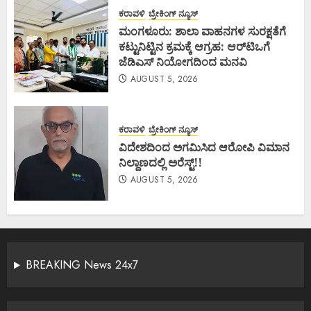
ಕರಾವಳಿ
ಬ್ರೇಕಿಂಗ್ ನ್ಯೂಸ್
ಮಂಗಳೂರು: ಶಾಲಾ ವಾಹನಗಳ ಸುರಕ್ಷತೆಗೆ
ಕಟ್ಟುನಿಟ್ಟಿನ ಕ್ರಮಕ್ಕೆ ಆಗ್ರಹ: ಆರ್‌ಟಿಒಗೆ
ಜೆಡಿಎಸ್ ನಿಯೋಗದಿಂದ ಮನವಿ
AUGUST 5, 2026
ಕರಾವಳಿ
ಬ್ರೇಕಿಂಗ್ ನ್ಯೂಸ್
ವಿದೇಶದಿಂದ ಅಗಮಿಸಿದ ಆರೋಪಿ ವಿಮಾನ
ನಿಲ್ದಾಣದಲ್ಲಿ ಅರೆಸ್ಟ್‌!!
AUGUST 5, 2026
BREAKING News 24x7