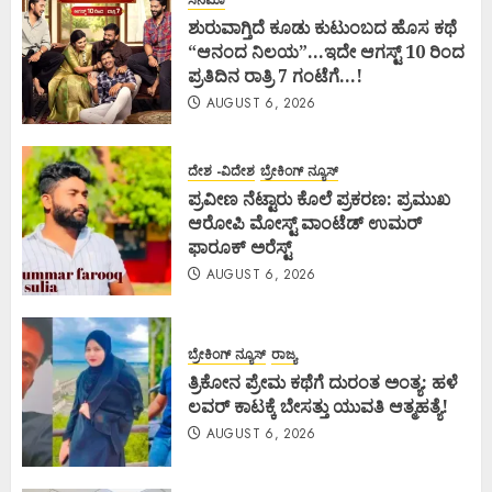
ಶುರುವಾಗ್ತಿದೆ ಕೂಡು ಕುಟುಂಬದ ಹೊಸ ಕಥೆ
“ಆನಂದ ನಿಲಯ”…ಇದೇ ಆಗಸ್ಟ್ 10 ರಿಂದ
ಪ್ರತಿದಿನ ರಾತ್ರಿ 7 ಗಂಟೆಗೆ…!
AUGUST 6, 2026
ದೇಶ -ವಿದೇಶ
ಬ್ರೇಕಿಂಗ್ ನ್ಯೂಸ್
ಪ್ರವೀಣ ನೆಟ್ಟಾರು ಕೊಲೆ ಪ್ರಕರಣ: ಪ್ರಮುಖ
ಆರೋಪಿ ಮೋಸ್ಟ್ ವಾಂಟೆಡ್ ಉಮರ್
ಫಾರೂಕ್ ಅರೆಸ್ಟ್
AUGUST 6, 2026
ಬ್ರೇಕಿಂಗ್ ನ್ಯೂಸ್
ರಾಜ್ಯ
ತ್ರಿಕೋನ ಪ್ರೇಮ ಕಥೆಗೆ ದುರಂತ ಅಂತ್ಯ: ಹಳೆ
ಲವರ್ ಕಾಟಕ್ಕೆ ಬೇಸತ್ತು ಯುವತಿ ಆತ್ಮಹತ್ಯೆ!
AUGUST 6, 2026