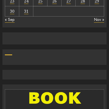
23
24
25
26
27
28
29
30
31
« Sep
Nov »