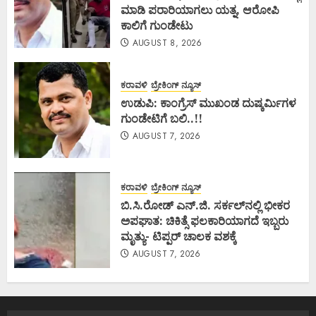
ಮಾಡಿ ಪರಾರಿಯಾಗಲು ಯತ್ನ, ಆರೋಪಿ
ಕಾಲಿಗೆ ಗುಂಡೇಟು
AUGUST 8, 2026
ಕರಾವಳಿ
ಬ್ರೇಕಿಂಗ್ ನ್ಯೂಸ್
ಉಡುಪಿ: ಕಾಂಗ್ರೆಸ್ ಮುಖಂಡ ದುಷ್ಕರ್ಮಿಗಳ
ಗುಂಡೇಟಿಗೆ ಬಲಿ..!!
AUGUST 7, 2026
ಕರಾವಳಿ
ಬ್ರೇಕಿಂಗ್ ನ್ಯೂಸ್
ಬಿ.ಸಿ.ರೋಡ್ ಎನ್.ಜಿ. ಸರ್ಕಲ್‌ನಲ್ಲಿ ಭೀಕರ
ಅಪಘಾತ: ಚಿಕಿತ್ಸೆ ಫಲಕಾರಿಯಾಗದೆ ಇಬ್ಬರು
ಮೃತ್ಯು- ಟಿಪ್ಪರ್ ಚಾಲಕ ವಶಕ್ಕೆ
AUGUST 7, 2026