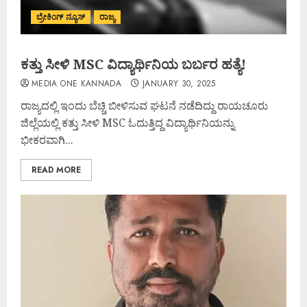
ಬ್ರೇಕಿಂಗ್ ನ್ಯೂಸ್
ರಾಜ್ಯ
ಕತ್ತು ಸೀಳಿ MSC ವಿದ್ಯಾರ್ಥಿನಿಯ ಬರ್ಬರ ಹತ್ಯೆ!
MEDIA ONE KANNADA
JANUARY 30, 2025
ರಾಜ್ಯದಲ್ಲಿ ಇಂದು ಬೆಚ್ಚಿ ಬೀಳಿಸುವ ಘಟನೆ ನಡೆದಿದ್ದು ರಾಯಚೂರು
ಜಿಲ್ಲೆಯಲ್ಲಿ ಕತ್ತು ಸೀಳಿ MSC ಓದುತ್ತಿದ್ದ ವಿದ್ಯಾರ್ಥಿನಿಯನ್ನು
ಭೀಕರವಾಗಿ...
READ MORE