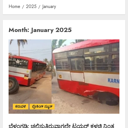
Home
2025
January
Month:
January 2025
ಕರಾವಳಿ
ಬ್ರೇಕಿಂಗ್ ನ್ಯೂಸ್
ಬೆಳ್ತಂಗಡಿ: ಚಲಿಸುತ್ತಿರುವಾಗಲೇ ಟಯರ್ ಕಳಚಿ ನಿಂತ