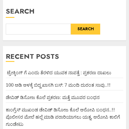
SEARCH
SEARCH
RECENT POSTS
ಟ್ರೇಕ್ಕಿಂಗ್ ಗೆ ಎಂದು ತೆರಳಿದ ಯುವಕ ನಾಪತ್ತೆ : ಪ್ರಕರಣ ದಾಖಲು
100 ಅಡಿ ಆಳಕ್ಕೆ ಬಿದ್ದ ಖಾಸಗಿ ಬಸ್: 7 ಮಂದಿ ದುರಂತ ಸಾವು..!!
ಡೇವಿಡ್ ಡಿಸೋಜ ಕೊಲೆ ಪ್ರಕರಣ: ಮತ್ತೆ ಮೂವರ ಬಂಧನ
ಕಾಂಗ್ರೆಸ್ ಮುಖಂಡ ಡೇವಿಡ್ ಡಿಸೋಜ ಕೊಲೆ ಆರೋಪಿ ಬಂಧನ..!!
ಪೊಲೀಸರ ಮೇಲೆ ಹಲ್ಲೆ ಮಾಡಿ ಪರಾರಿಯಾಗಲು ಯತ್ನ, ಆರೋಪಿ ಕಾಲಿಗೆ
ಗುಂಡೇಟು