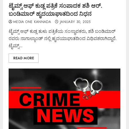
ಟೈಮ್ಸ್ ಆಫ್ ಕುಡ್ಲ ಪತ್ರಿಕೆ ಸಂಪಾದಕ ಶಶಿ ಆರ್.
ಬಂಡಿಮಾರ್ ಹೃದಯಾಘಾತದಿಂದ ನಿಧನ
MEDIA ONE KANNADA
JANUARY 30, 2025
ಟೈಮ್ಸ್ ಆಫ್ ಕುಡ್ಲ ತುಳು ಪತ್ರಿಕೆಯ ಸಂಸ್ಥಾಪಕರು, ಶಶಿ ಬಂಡಿಮಾರ್
ರವರು ನಾಗಾಲ್ಯಾಂಡ್ ನಲ್ಲಿ ಹೃದಯಾಘಾತದಿಂದ ವಿಧಿವಶರಾಗಿದ್ದಾರೆ.
ಟೈಮ್ಸ್...
READ MORE