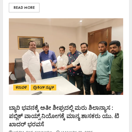
READ MORE
ಕರಾವಳಿ
ಬ್ರೇಕಿಂಗ್ ನ್ಯೂಸ್
ಬ್ಯಾರಿ ಭವನಕ್ಕೆ ಅತೀ ಶೀಘ್ರದಲ್ಲಿ ಮರು ಶಿಲಾನ್ಯಾಸ :
ಪಬ್ಲಿಕ್ ವಾಯ್ಸ್ ನಿಯೋಗಕ್ಕೆ ಮಾನ್ಯ ಶಾಸಕರು ಯು. ಟಿ
ಖಾದರ್ ಭರವಸೆ