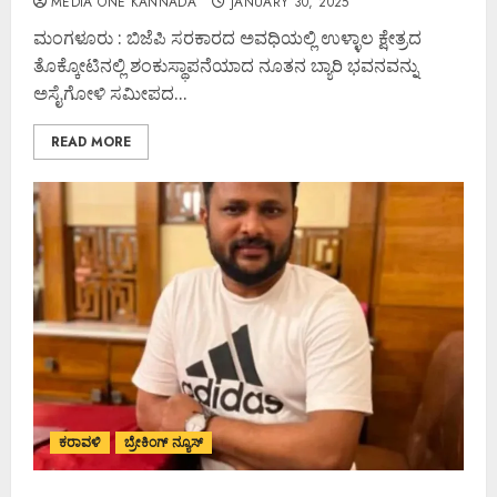
MEDIA ONE KANNADA
JANUARY 30, 2025
ಮಂಗಳೂರು : ಬಿಜೆಪಿ ಸರಕಾರದ ಅವಧಿಯಲ್ಲಿ ಉಳ್ಳಾಲ ಕ್ಷೇತ್ರದ
ತೊಕ್ಕೋಟಿನಲ್ಲಿ ಶಂಕುಸ್ಥಾಪನೆಯಾದ ನೂತನ ಬ್ಯಾರಿ ಭವನವನ್ನು
ಅಸೈಗೋಳಿ ಸಮೀಪದ...
READ MORE
ಕರಾವಳಿ
ಬ್ರೇಕಿಂಗ್ ನ್ಯೂಸ್