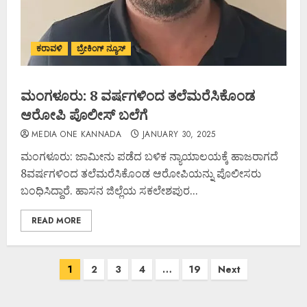
ಕರಾವಳಿ
ಬ್ರೇಕಿಂಗ್ ನ್ಯೂಸ್
ಮಂಗಳೂರು: 8 ವರ್ಷಗಳಿಂದ ತಲೆಮರೆಸಿಕೊಂಡ
ಆರೋಪಿ ಪೊಲೀಸ್ ಬಲೆಗೆ
MEDIA ONE KANNADA
JANUARY 30, 2025
ಮಂಗಳೂರು: ಜಾಮೀನು ಪಡೆದ ಬಳಿಕ ನ್ಯಾಯಾಲಯಕ್ಕೆ ಹಾಜರಾಗದೆ
8ವರ್ಷಗಳಿಂದ ತಲೆಮರೆಸಿಕೊಂಡ ಆರೋಪಿಯನ್ನು ಪೊಲೀಸರು
ಬಂಧಿಸಿದ್ದಾರೆ. ಹಾಸನ ಜಿಲ್ಲೆಯ ಸಕಲೇಶಪುರ...
READ MORE
1
2
3
4
…
19
Next