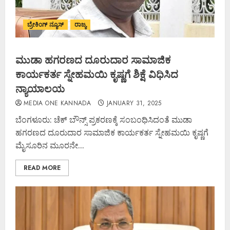
ಬ್ರೇಕಿಂಗ್ ನ್ಯೂಸ್
ರಾಜ್ಯ
ಮುಡಾ ಹಗರಣದ ದೂರುದಾರ ಸಾಮಾಜಿಕ
ಕಾರ್ಯಕರ್ತ ಸ್ನೇಹಮಯಿ ಕೃಷ್ಣಗೆ ಶಿಕ್ಷೆ ವಿಧಿಸಿದ
ನ್ಯಾಯಾಲಯ
MEDIA ONE KANNADA
JANUARY 31, 2025
ಬೆಂಗಳೂರು: ಚೆಕ್ ಬೌನ್ಸ್ ಪ್ರಕರಣಕ್ಕೆ ಸಂಬಂಧಿಸಿದಂತೆ ಮುಡಾ
ಹಗರಣದ ದೂರುದಾರ ಸಾಮಾಜಿಕ ಕಾರ್ಯಕರ್ತ ಸ್ನೇಹಮಯಿ ಕೃಷ್ಣಗೆ
ಮೈಸೂರಿನ ಮೂರನೇ...
READ MORE