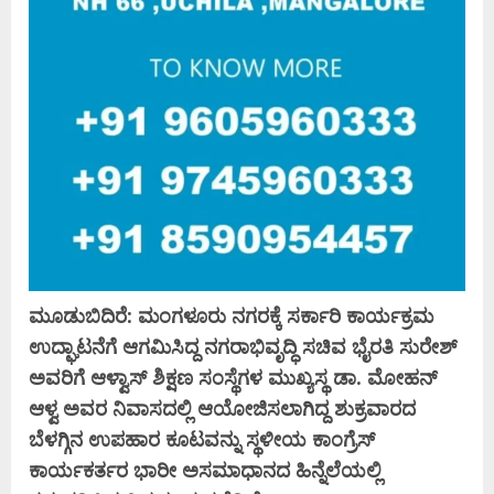
ಮೂಡುಬಿದಿರೆ: ಮಂಗಳೂರು ನಗರಕ್ಕೆ ಸರ್ಕಾರಿ ಕಾರ್ಯಕ್ರಮ
ಉದ್ಘಾಟನೆಗೆ ಆಗಮಿಸಿದ್ದ ನಗರಾಭಿವೃದ್ಧಿ ಸಚಿವ ಭೈರತಿ ಸುರೇಶ್
ಅವರಿಗೆ ಆಳ್ವಾಸ್ ಶಿಕ್ಷಣ ಸಂಸ್ಥೆಗಳ ಮುಖ್ಯಸ್ಥ ಡಾ. ಮೋಹನ್‌
ಆಳ್ವ ಅವರ ನಿವಾಸದಲ್ಲಿ ಆಯೋಜಿಸಲಾಗಿದ್ದ ಶುಕ್ರವಾರದ
ಬೆಳಗ್ಗಿನ ಉಪಹಾರ ಕೂಟವನ್ನು ಸ್ಥಳೀಯ ಕಾಂಗ್ರೆಸ್
ಕಾರ್ಯಕರ್ತರ ಭಾರೀ ಅಸಮಾಧಾನದ ಹಿನ್ನೆಲೆಯಲ್ಲಿ