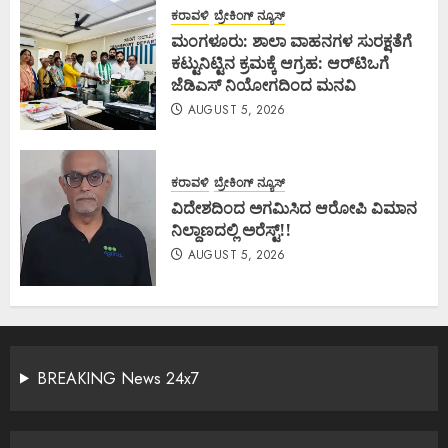
ಕರಾವಳಿ
ಬ್ರೇಕಿಂಗ್ ನ್ಯೂಸ್
ಮಂಗಳೂರು: ಶಾಲಾ ವಾಹನಗಳ ಸುರಕ್ಷತೆಗೆ
ಕಟ್ಟುನಿಟ್ಟಿನ ಕ್ರಮಕ್ಕೆ ಆಗ್ರಹ: ಆರ್‌ಟಿಒಗೆ
ಜೆಡಿಎಸ್ ನಿಯೋಗದಿಂದ ಮನವಿ
AUGUST 5, 2026
ಕರಾವಳಿ
ಬ್ರೇಕಿಂಗ್ ನ್ಯೂಸ್
ವಿದೇಶದಿಂದ ಅಗಮಿಸಿದ ಆರೋಪಿ ವಿಮಾನ
ನಿಲ್ದಾಣದಲ್ಲಿ ಅರೆಸ್ಟ್‌!!
AUGUST 5, 2026
BREAKING News 24x7