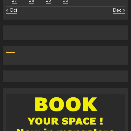
27
28
29
30
« Oct
Dec »