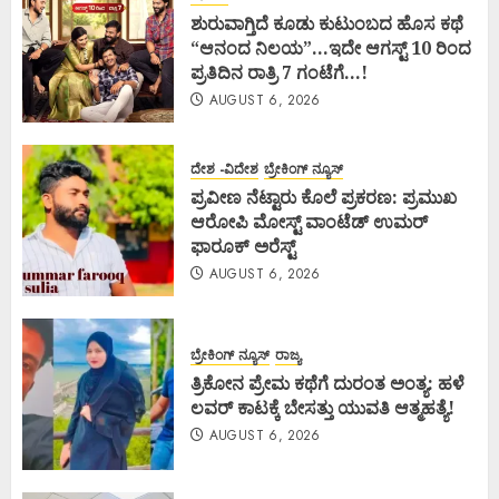
ಶುರುವಾಗ್ತಿದೆ ಕೂಡು ಕುಟುಂಬದ ಹೊಸ ಕಥೆ
“ಆನಂದ ನಿಲಯ”…ಇದೇ ಆಗಸ್ಟ್ 10 ರಿಂದ
ಪ್ರತಿದಿನ ರಾತ್ರಿ 7 ಗಂಟೆಗೆ…!
AUGUST 6, 2026
ದೇಶ -ವಿದೇಶ
ಬ್ರೇಕಿಂಗ್ ನ್ಯೂಸ್
ಪ್ರವೀಣ ನೆಟ್ಟಾರು ಕೊಲೆ ಪ್ರಕರಣ: ಪ್ರಮುಖ
ಆರೋಪಿ ಮೋಸ್ಟ್ ವಾಂಟೆಡ್ ಉಮರ್
ಫಾರೂಕ್ ಅರೆಸ್ಟ್
AUGUST 6, 2026
ಬ್ರೇಕಿಂಗ್ ನ್ಯೂಸ್
ರಾಜ್ಯ
ತ್ರಿಕೋನ ಪ್ರೇಮ ಕಥೆಗೆ ದುರಂತ ಅಂತ್ಯ: ಹಳೆ
ಲವರ್ ಕಾಟಕ್ಕೆ ಬೇಸತ್ತು ಯುವತಿ ಆತ್ಮಹತ್ಯೆ!
AUGUST 6, 2026