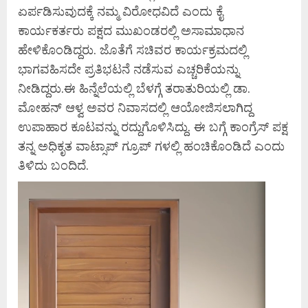
ಏರ್ಪಡಿಸುವುದಕ್ಕೆ ನಮ್ಮ ವಿರೋಧವಿದೆ ಎಂದು ಕೈ
ಕಾರ್ಯಕರ್ತರು ಪಕ್ಷದ ಮುಖಂಡರಲ್ಲಿ ಅಸಾಮಾಧಾನ
ಹೇಳಿಕೊಂಡಿದ್ದರು. ಜೊತೆಗೆ ಸಚಿವರ ಕಾರ್ಯಕ್ರಮದಲ್ಲಿ
ಭಾಗವಹಿಸದೇ ಪ್ರತಿಭಟನೆ ನಡೆಸುವ ಎಚ್ಚರಿಕೆಯನ್ನು
ನೀಡಿದ್ದರು.ಈ ಹಿನ್ನೆಲೆಯಲ್ಲಿ ಬೆಳಗ್ಗೆ ತರಾತುರಿಯಲ್ಲಿ ಡಾ.
ಮೋಹನ್ ಆಳ್ವ ಅವರ ನಿವಾಸದಲ್ಲಿ ಆಯೋಜಿಸಲಾಗಿದ್ದ
ಉಪಾಹಾರ ಕೂಟವನ್ನು ರದ್ದುಗೊಳಿಸಿದ್ದು. ಈ ಬಗ್ಗೆ ಕಾಂಗ್ರೆಸ್ ಪಕ್ಷ
ತನ್ನ ಅಧಿಕೃತ ವಾಟ್ಸಾಪ್ ಗ್ರೂಪ್ ಗಳಲ್ಲಿ ಹಂಚಿಕೊಂಡಿದೆ ಎಂದು
ತಿಳಿದು ಬಂದಿದೆ.