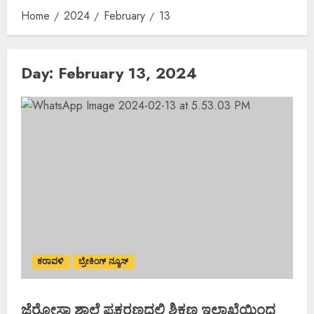
Home
2024
February
13
Day:
February 13, 2024
ಕರಾವಳಿ
ಬ್ರೇಕಿಂಗ್ ನ್ಯೂಸ್
ಜೆರೋಸಾ ಶಾಲೆ ಪ್ರಕರಣದಲ್ಲಿ ಶಿಕ್ಷಣ ಇಲಾಖೆಯಿಂದ