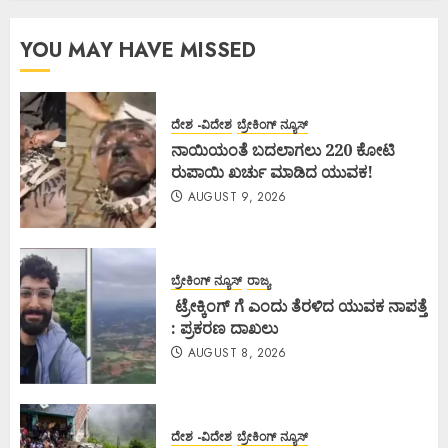
YOU MAY HAVE MISSED
ದೇಶ -ವಿದೇಶ
ಬ್ರೇಕಿಂಗ್ ನ್ಯೂಸ್
ನಾಯಿಯಂತೆ ಬದಲಾಗಲು 220 ಕೋಟಿ
ರುಪಾಯಿ ಖರ್ಚು ಮಾಡಿದ ಯುವಕ!
AUGUST 9, 2026
ಬ್ರೇಕಿಂಗ್ ನ್ಯೂಸ್
ರಾಜ್ಯ
ಟ್ರೇಕ್ಕಿಂಗ್ ಗೆ ಎಂದು ತೆರಳಿದ ಯುವಕ ನಾಪತ್ತೆ
: ಪ್ರಕರಣ ದಾಖಲು
AUGUST 8, 2026
ದೇಶ -ವಿದೇಶ
ಬ್ರೇಕಿಂಗ್ ನ್ಯೂಸ್