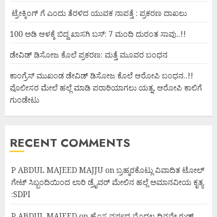
ಟ್ರೇಕ್ಕಿಂಗ್ ಗೆ ಎಂದು ತೆರಳಿದ ಯುವಕ ನಾಪತ್ತೆ : ಪ್ರಕರಣ ದಾಖಲು
100 ಅಡಿ ಆಳಕ್ಕೆ ಬಿದ್ದ ಖಾಸಗಿ ಬಸ್: 7 ಮಂದಿ ದುರಂತ ಸಾವು..!!
ಡೇವಿಡ್ ಡಿಸೋಜ ಕೊಲೆ ಪ್ರಕರಣ: ಮತ್ತೆ ಮೂವರ ಬಂಧನ
ಕಾಂಗ್ರೆಸ್ ಮುಖಂಡ ಡೇವಿಡ್ ಡಿಸೋಜ ಕೊಲೆ ಆರೋಪಿ ಬಂಧನ..!!
ಪೊಲೀಸರ ಮೇಲೆ ಹಲ್ಲೆ ಮಾಡಿ ಪರಾರಿಯಾಗಲು ಯತ್ನ, ಆರೋಪಿ ಕಾಲಿಗೆ
ಗುಂಡೇಟು
RECENT COMMENTS
P ABDUL MAJEED MAJJU
on
ಬ್ರಹ್ಮರಕೊಟ್ಲು ವಿವಾದಿತ ಟೋಲ್
ಗೇಟ್ ಸಿಬ್ಬಂದಿಯಿಂದ ಲಾರಿ ಡ್ರೈವರ್ ಮೇಲಿನ ಹಲ್ಲೆ ಅಮಾನವೀಯ ಕೃತ್ಯ
:SDPI
P ABDUL MAJEED
on
ಹೊಸ ವರ್ಷದ ಮೊದಲ ದಿನವೇ ಗುಡ್