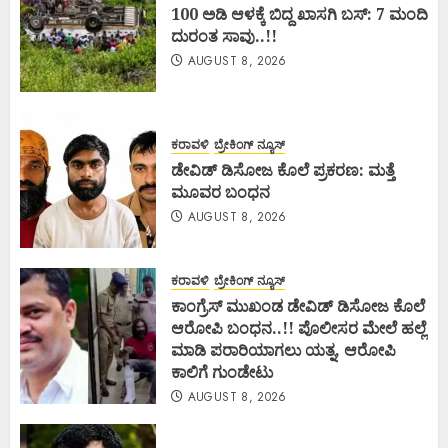
100 ಅಡಿ ಆಳಕ್ಕೆ ಬಿದ್ದ ಖಾಸಗಿ ಬಸ್: 7 ಮಂದಿ
ದುರಂತ ಸಾವು..!!
AUGUST 8, 2026
ಕರಾವಳಿ
ಬ್ರೇಕಿಂಗ್ ನ್ಯೂಸ್
ಡೇವಿಡ್ ಡಿಸೋಜ ಕೊಲೆ ಪ್ರಕರಣ: ಮತ್ತೆ
ಮೂವರ ಬಂಧನ
AUGUST 8, 2026
ಕರಾವಳಿ
ಬ್ರೇಕಿಂಗ್ ನ್ಯೂಸ್
ಕಾಂಗ್ರೆಸ್ ಮುಖಂಡ ಡೇವಿಡ್ ಡಿಸೋಜ ಕೊಲೆ
ಆರೋಪಿ ಬಂಧನ..!! ಪೊಲೀಸರ ಮೇಲೆ ಹಲ್ಲೆ
ಮಾಡಿ ಪರಾರಿಯಾಗಲು ಯತ್ನ, ಆರೋಪಿ
ಕಾಲಿಗೆ ಗುಂಡೇಟು
AUGUST 8, 2026