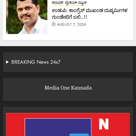
ಕರಾವಳಿ
ಬ್ರೇಕಿಂಗ್ ನ್ಯೂಸ್
ಉಡುಪಿ: ಕಾಂಗ್ರೆಸ್ ಮುಖಂಡ ದುಷ್ಕರ್ಮಿಗಳ
ಗುಂಡೇಟಿಗೆ ಬಲಿ..!!
AUGUST 7, 2026
BREAKING News 24x7
Media One Kannada