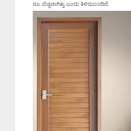
ರೂ. ವೆಚ್ಚವಾಗಿತ್ತು ಎಂದು ತಿಳಿದುಬಂದಿದೆ.