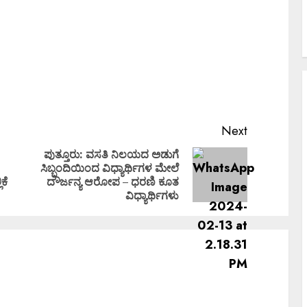
Next
ಪುತ್ತೂರು: ವಸತಿ ನಿಲಯದ ಅಡುಗೆ
ಸಿಬ್ಬಂದಿಯಿಂದ ವಿಧ್ಯಾರ್ಥಿಗಳ ಮೇಲೆ
ಕೆ
ದೌರ್ಜನ್ಯ ಆರೋಪ – ಧರಣಿ ಕೂತ
ವಿಧ್ಯಾರ್ಥಿಗಳು