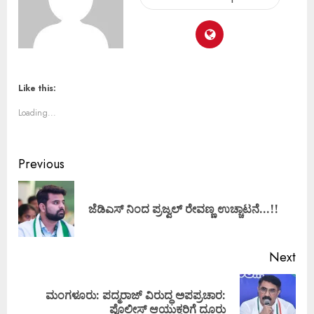
Like this:
Loading...
Previous
ಜೆಡಿಎಸ್ ನಿಂದ ಪ್ರಜ್ವಲ್‌ ರೇವಣ್ಣ ಉಚ್ಚಾಟನೆ…!!
Next
ಮಂಗಳೂರು: ಪದ್ಮರಾಜ್ ವಿರುದ್ಧ ಅಪಪ್ರಚಾರ:
ಪೊಲೀಸ್ ಆಯುಕ್ತರಿಗೆ ದೂರು