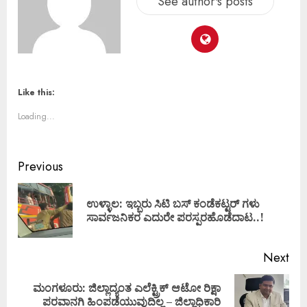
See author's posts
Like this:
Loading...
Previous
ಉಳ್ಳಾಲ: ಇಬ್ಬರು ಸಿಟಿ ಬಸ್ ಕಂಡೆಕಟ್ಟರ್ ಗಳು
ಸಾರ್ವಜನಿಕರ ಎದುರೇ ಪರಸ್ಪರಹೊಡೆದಾಟ..!
Next
ಮಂಗಳೂರು: ಜಿಲ್ಲಾದ್ಯಂತ ಎಲೆಕ್ಟ್ರಿಕ್ ಆಟೋ ರಿಕ್ಷಾ
ಪರವಾನಗಿ ಹಿಂಪಡೆಯುವುದಿಲ್ಲ – ಜಿಲ್ಲಾಧಿಕಾರಿ