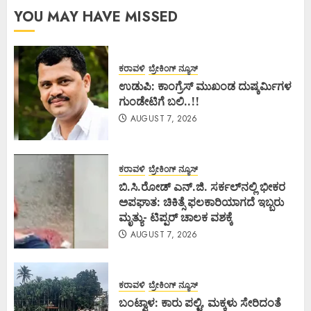
YOU MAY HAVE MISSED
ಕರಾವಳಿ
ಬ್ರೇಕಿಂಗ್ ನ್ಯೂಸ್
ಉಡುಪಿ: ಕಾಂಗ್ರೆಸ್ ಮುಖಂಡ ದುಷ್ಕರ್ಮಿಗಳ
ಗುಂಡೇಟಿಗೆ ಬಲಿ..!!
AUGUST 7, 2026
ಕರಾವಳಿ
ಬ್ರೇಕಿಂಗ್ ನ್ಯೂಸ್
ಬಿ.ಸಿ.ರೋಡ್ ಎನ್.ಜಿ. ಸರ್ಕಲ್‌ನಲ್ಲಿ ಭೀಕರ
ಅಪಘಾತ: ಚಿಕಿತ್ಸೆ ಫಲಕಾರಿಯಾಗದೆ ಇಬ್ಬರು
ಮೃತ್ಯು- ಟಿಪ್ಪರ್ ಚಾಲಕ ವಶಕ್ಕೆ
AUGUST 7, 2026
ಕರಾವಳಿ
ಬ್ರೇಕಿಂಗ್ ನ್ಯೂಸ್
ಬಂಟ್ವಾಳ: ಕಾರು ಪಲ್ಟಿ, ಮಕ್ಕಳು ಸೇರಿದಂತೆ