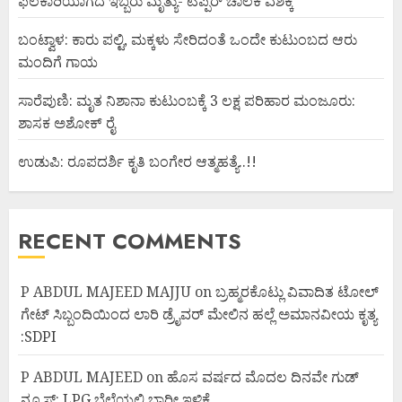
ಫಲಕಾರಿಯಾಗದೆ ಇಬ್ಬರು ಮೃತ್ಯು- ಟಿಪ್ಪರ್ ಚಾಲಕ ವಶಕ್ಕೆ
ಬಂಟ್ವಾಳ: ಕಾರು ಪಲ್ಟಿ, ಮಕ್ಕಳು ಸೇರಿದಂತೆ ಒಂದೇ ಕುಟುಂಬದ ಆರು
ಮಂದಿಗೆ ಗಾಯ
ಸಾರೆಪುಣಿ: ಮೃತ ನಿಶಾನಾ ಕುಟುಂಬಕ್ಕೆ 3 ಲಕ್ಷ ಪರಿಹಾರ ಮಂಜೂರು:
ಶಾಸಕ ಅಶೋಕ್ ರೈ
ಉಡುಪಿ: ರೂಪದರ್ಶಿ ಕೃತಿ ಬಂಗೇರ ಆತ್ಮಹತ್ಯೆ..!!
RECENT COMMENTS
P ABDUL MAJEED MAJJU
on
ಬ್ರಹ್ಮರಕೊಟ್ಲು ವಿವಾದಿತ ಟೋಲ್
ಗೇಟ್ ಸಿಬ್ಬಂದಿಯಿಂದ ಲಾರಿ ಡ್ರೈವರ್ ಮೇಲಿನ ಹಲ್ಲೆ ಅಮಾನವೀಯ ಕೃತ್ಯ
:SDPI
P ABDUL MAJEED
on
ಹೊಸ ವರ್ಷದ ಮೊದಲ ದಿನವೇ ಗುಡ್
ನ್ಯೂಸ್: LPG ಬೆಲೆಯಲ್ಲಿ ಭಾರೀ ಇಳಿಕೆ