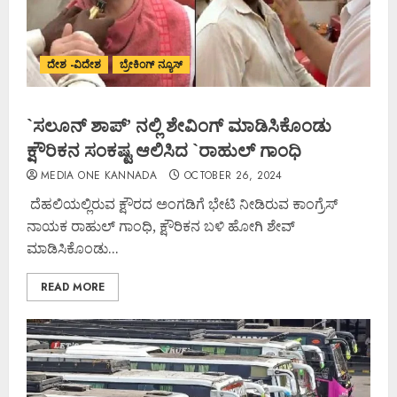
ದೇಶ -ವಿದೇಶ
ಬ್ರೇಕಿಂಗ್ ನ್ಯೂಸ್
`ಸಲೂನ್ ಶಾಪ್’ ನಲ್ಲಿ ಶೇವಿಂಗ್ ಮಾಡಿಸಿಕೊಂಡು
ಕ್ಷೌರಿಕನ ಸಂಕಷ್ಟ ಆಲಿಸಿದ `ರಾಹುಲ್ ಗಾಂಧಿ
MEDIA ONE KANNADA
OCTOBER 26, 2024
ದೆಹಲಿಯಲ್ಲಿರುವ ಕ್ಷೌರದ ಅಂಗಡಿಗೆ ಭೇಟಿ ನೀಡಿರುವ ಕಾಂಗ್ರೆಸ್
ನಾಯಕ ರಾಹುಲ್ ಗಾಂಧಿ, ಕ್ಷೌರಿಕನ ಬಳಿ ಹೋಗಿ ಶೇವ್
ಮಾಡಿಸಿಕೊಂಡು...
READ MORE