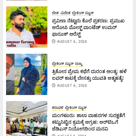
ದೇಶ -ವಿದೇಶ
ಬ್ರೇಕಿಂಗ್ ನ್ಯೂಸ್
ಪ್ರವೀಣ ನೆಟ್ಟಾರು ಕೊಲೆ ಪ್ರಕರಣ: ಪ್ರಮುಖ
ಆರೋಪಿ ಮೋಸ್ಟ್ ವಾಂಟೆಡ್ ಉಮರ್
ಫಾರೂಕ್ ಅರೆಸ್ಟ್
AUGUST 6, 2026
ಬ್ರೇಕಿಂಗ್ ನ್ಯೂಸ್
ರಾಜ್ಯ
ತ್ರಿಕೋನ ಪ್ರೇಮ ಕಥೆಗೆ ದುರಂತ ಅಂತ್ಯ: ಹಳೆ
ಲವರ್ ಕಾಟಕ್ಕೆ ಬೇಸತ್ತು ಯುವತಿ ಆತ್ಮಹತ್ಯೆ!
AUGUST 6, 2026
ಕರಾವಳಿ
ಬ್ರೇಕಿಂಗ್ ನ್ಯೂಸ್
ಮಂಗಳೂರು: ಶಾಲಾ ವಾಹನಗಳ ಸುರಕ್ಷತೆಗೆ
ಕಟ್ಟುನಿಟ್ಟಿನ ಕ್ರಮಕ್ಕೆ ಆಗ್ರಹ: ಆರ್‌ಟಿಒಗೆ
ಜೆಡಿಎಸ್ ನಿಯೋಗದಿಂದ ಮನವಿ