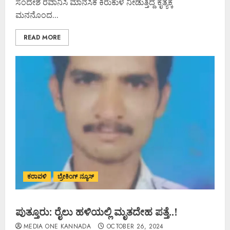
ಸಂದೇಶ ರವಾನಿಸಿ ಮಾನಸಿಕ ಕಿರುಕುಳ ನೀಡುತ್ತಿದ್ದ ಕೃತ್ಯಕ್ಕೆ
ಮನನೊಂದ...
READ MORE
ಕರಾವಳಿ
ಬ್ರೇಕಿಂಗ್ ನ್ಯೂಸ್
ಪುತ್ತೂರು: ರೈಲು ಹಳಿಯಲ್ಲಿ ಮೃತದೇಹ ಪತ್ತೆ..!
MEDIA ONE KANNADA
OCTOBER 26, 2024