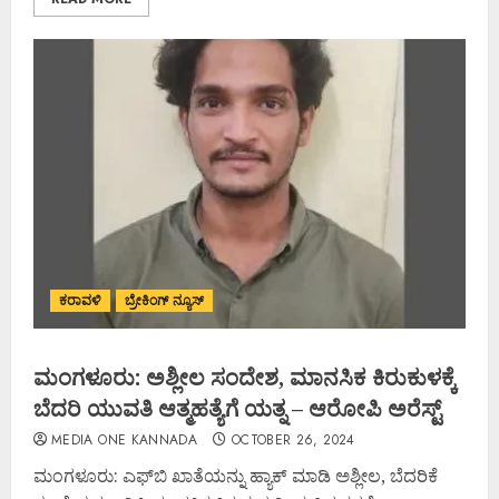
ಕರಾವಳಿ
ಬ್ರೇಕಿಂಗ್ ನ್ಯೂಸ್
ಮಂಗಳೂರು: ಅಶ್ಲೀಲ ಸಂದೇಶ, ಮಾನಸಿಕ ಕಿರುಕುಳಕ್ಕೆ
ಬೆದರಿ ಯುವತಿ ಆತ್ಮಹತ್ಯೆಗೆ ಯತ್ನ – ಆರೋಪಿ ಅರೆಸ್ಟ್
MEDIA ONE KANNADA
OCTOBER 26, 2024
ಮಂಗಳೂರು: ಎಫ್‌ಬಿ ಖಾತೆಯನ್ನು ಹ್ಯಾಕ್ ಮಾಡಿ ಅಶ್ಲೀಲ, ಬೆದರಿಕೆ