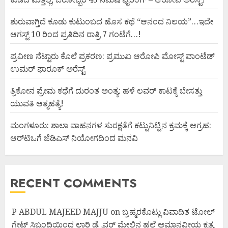
ಶುರುವಾಗ್ತಿದೆ ಕೂಡು ಕುಟುಂಬದ ಹೊಸ ಕಥೆ “ಆನಂದ ನಿಲಯ”…ಇದೇ
ಆಗಸ್ಟ್ 10 ರಿಂದ ಪ್ರತಿದಿನ ರಾತ್ರಿ 7 ಗಂಟೆಗೆ…!
ಪ್ರವೀಣ ನೆಟ್ಟಾರು ಕೊಲೆ ಪ್ರಕರಣ: ಪ್ರಮುಖ ಆರೋಪಿ ಮೋಸ್ಟ್ ವಾಂಟೆಡ್
ಉಮರ್ ಫಾರೂಕ್ ಅರೆಸ್ಟ್
ತ್ರಿಕೋನ ಪ್ರೇಮ ಕಥೆಗೆ ದುರಂತ ಅಂತ್ಯ: ಹಳೆ ಲವರ್ ಕಾಟಕ್ಕೆ ಬೇಸತ್ತು
ಯುವತಿ ಆತ್ಮಹತ್ಯೆ!
ಮಂಗಳೂರು: ಶಾಲಾ ವಾಹನಗಳ ಸುರಕ್ಷತೆಗೆ ಕಟ್ಟುನಿಟ್ಟಿನ ಕ್ರಮಕ್ಕೆ ಆಗ್ರಹ:
ಆರ್‌ಟಿಒಗೆ ಜೆಡಿಎಸ್ ನಿಯೋಗದಿಂದ ಮನವಿ
RECENT COMMENTS
P ABDUL MAJEED MAJJU
on
ಬ್ರಹ್ಮರಕೊಟ್ಲು ವಿವಾದಿತ ಟೋಲ್
ಗೇಟ್ ಸಿಬ್ಬಂದಿಯಿಂದ ಲಾರಿ ಡ್ರೈವರ್ ಮೇಲಿನ ಹಲ್ಲೆ ಅಮಾನವೀಯ ಕೃತ್ಯ