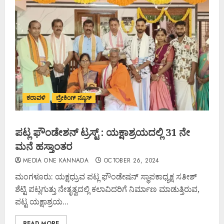
ಕರಾವಳಿ
ಬ್ರೇಕಿಂಗ್ ನ್ಯೂಸ್
ಪಟ್ಲ ಫೌಂಡೇಶನ್ ಟ್ರಸ್ಟ್ : ಯಕ್ಷಾಶ್ರಯದಲ್ಲಿ 31 ನೇ
ಮನೆ ಹಸ್ತಾಂತರ
MEDIA ONE KANNADA
OCTOBER 26, 2024
ಮಂಗಳೂರು: ಯಕ್ಷಧ್ರುವ ಪಟ್ಲ ಫೌಂಡೇಷನ್ ಸ್ಥಾಪಕಾಧ್ಯಕ್ಷ ಸತೀಶ್
ಶೆಟ್ಟಿ ಪಟ್ಲಗುತ್ತು ನೇತೃತ್ವದಲ್ಲಿ ಕಲಾವಿದರಿಗೆ ನಿರ್ಮಾಣ ಮಾಡುತ್ತಿರುವ,
ಪಟ್ಟ ಯಕ್ಷಾಶ್ರಯ...
READ MORE