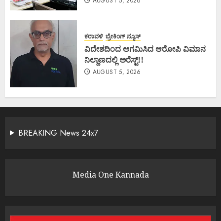
AUGUST 5, 2026
ಕರಾವಳಿ
ಬ್ರೇಕಿಂಗ್ ನ್ಯೂಸ್
ವಿದೇಶದಿಂದ ಅಗಮಿಸಿದ ಆರೋಪಿ ವಿಮಾನ
ನಿಲ್ದಾಣದಲ್ಲಿ ಅರೆಸ್ಟ್‌!!
AUGUST 5, 2026
BREAKING News 24x7
Media One Kannada