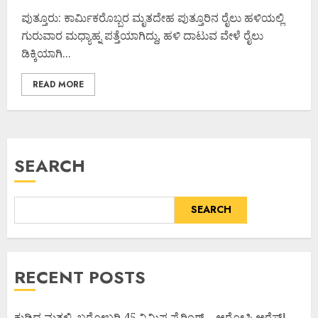
ಪುತ್ತೂರು: ಕಾರ್ಮಿಕರೊಬ್ಬರ ಮೃತದೇಹ ಪುತ್ತೂರಿನ ರೈಲು ಹಳಿಯಲ್ಲಿ
ಗುರುವಾರ ಮಧ್ಯಾಹ್ನ ಪತ್ತೆಯಾಗಿದ್ದು, ಹಳಿ ದಾಟುವ ವೇಳೆ ರೈಲು
ಡಿಕ್ಕಿಯಾಗಿ...
READ MORE
SEARCH
SEARCH
RECENT POSTS
ಕುಡಿದ ಮತ್ತಲ್ಲಿ, ಬರೋಬ್ಬರಿ 45 ನಿಮಿಷ ಫೈರಿಂಗ್ – ಆರೋಪಿ ಅರೆಸ್ಟ್!