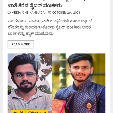
ಖಾತೆ ತೆರೆದ ಸೈಬರ್ ವಂಚಕರು
MEDIA ONE KANNADA
OCTOBER 26, 2024
ಮಂಗಳೂರು : ಸಾಮಾನ್ಯವಾಗಿ ಉದ್ಯಮಿಗಳು ಹಾಗೂ ಬ್ಯಾಂಕ್
ನೌಕರರನ್ನು ಗುರಿಯಾಗಿಸಿಕೊಂಡು ಸೈಬರ್ ವಂಚಕರು ಅವರ
ಖಾತೆಗಳನ್ನು ಹ್ಯಾಕ್ ಮಾಡುವುದು...
READ MORE
ಕರಾವಳಿ
ಬ್ರೇಕಿಂಗ್ ನ್ಯೂಸ್