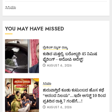
ಸಿನಿಮಾ
YOU MAY HAVE MISSED
ಬ್ರೇಕಿಂಗ್ ನ್ಯೂಸ್
ರಾಜ್ಯ
ಕುಡಿದ ಮತ್ತಲ್ಲಿ, ಬರೋಬ್ಬರಿ 45 ನಿಮಿಷ
ಫೈರಿಂಗ್ – ಆರೋಪಿ ಅರೆಸ್ಟ್!
AUGUST 6, 2026
ಸಿನಿಮಾ
ಶುರುವಾಗ್ತಿದೆ ಕೂಡು ಕುಟುಂಬದ ಹೊಸ ಕಥೆ
“ಆನಂದ ನಿಲಯ”…ಇದೇ ಆಗಸ್ಟ್ 10 ರಿಂದ
ಪ್ರತಿದಿನ ರಾತ್ರಿ 7 ಗಂಟೆಗೆ…!
AUGUST 6, 2026