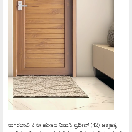
ನಾಗರಬಾವಿ 2 ನೇ ಹಂತದ ನಿವಾಸಿ ಪ್ರದೀಪ್ (42) ಆತ್ನಹತ್ಯೆ