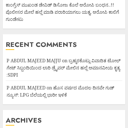
ಕಾಂಗ್ರೆಸ್ ಮುಖಂಡ ಡೇವಿಡ್ ಡಿಸೋಜ ಕೊಲೆ ಆರೋಪಿ ಬಂಧನ..!!
ಪೊಲೀಸರ ಮೇಲೆ ಹಲ್ಲೆ ಮಾಡಿ ಪರಾರಿಯಾಗಲು ಯತ್ನ, ಆರೋಪಿ ಕಾಲಿಗೆ
ಗುಂಡೇಟು
RECENT COMMENTS
P ABDUL MAJEED MAJJU
on
ಬ್ರಹ್ಮರಕೊಟ್ಲು ವಿವಾದಿತ ಟೋಲ್
ಗೇಟ್ ಸಿಬ್ಬಂದಿಯಿಂದ ಲಾರಿ ಡ್ರೈವರ್ ಮೇಲಿನ ಹಲ್ಲೆ ಅಮಾನವೀಯ ಕೃತ್ಯ
:SDPI
P ABDUL MAJEED
on
ಹೊಸ ವರ್ಷದ ಮೊದಲ ದಿನವೇ ಗುಡ್
ನ್ಯೂಸ್: LPG ಬೆಲೆಯಲ್ಲಿ ಭಾರೀ ಇಳಿಕೆ
ARCHIVES