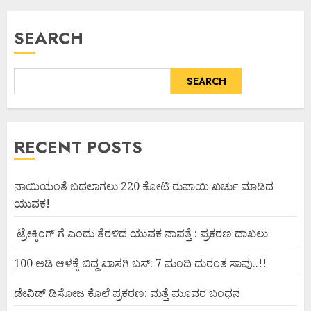
SEARCH
SEARCH
RECENT POSTS
ನಾಯಿಯಂತೆ ಬದಲಾಗಲು 220 ಕೋಟಿ ರುಪಾಯಿ ಖರ್ಚು ಮಾಡಿದ
ಯುವಕ!
ಟ್ರೇಕ್ಕಿಂಗ್ ಗೆ ಎಂದು ತೆರಳಿದ ಯುವಕ ನಾಪತ್ತೆ : ಪ್ರಕರಣ ದಾಖಲು
100 ಅಡಿ ಆಳಕ್ಕೆ ಬಿದ್ದ ಖಾಸಗಿ ಬಸ್: 7 ಮಂದಿ ದುರಂತ ಸಾವು..!!
ಡೇವಿಡ್ ಡಿಸೋಜ ಕೊಲೆ ಪ್ರಕರಣ: ಮತ್ತೆ ಮೂವರ ಬಂಧನ