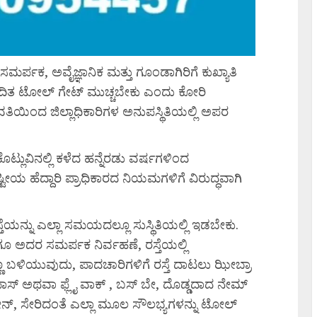
್ಪಕ, ಅವೈಜ್ಞಾನಿಕ ಮತ್ತು ಗೂಂಡಾಗಿರಿಗೆ ಕುಖ್ಯಾತಿ
ಿವಾದಿತ ಟೋಲ್ ಗೇಟ್ ಮುಚ್ಚಬೇಕು ಎಂದು ಕೋರಿ
ತಿಯಿಂದ ಜಿಲ್ಲಾಧಿಕಾರಿಗಳ ಅನುಪಸ್ಥಿತಿಯಲ್ಲಿ ಅಪರ
ೊಟ್ಲುವಿನಲ್ಲಿ ಕಳೆದ ಹನ್ನೆರಡು ವರ್ಷಗಳಿಂದ
ೀಯ ಹೆದ್ದಾರಿ ಪ್ರಾಧಿಕಾರದ ನಿಯಮಗಳಿಗೆ ವಿರುದ್ಧವಾಗಿ
ಯನ್ನು ಎಲ್ಲಾ ಸಮಯದಲ್ಲೂ ಸುಸ್ಥಿತಿಯಲ್ಲಿ ಇಡಬೇಕು.
ಗೂ ಅದರ ಸಮರ್ಪಕ ನಿರ್ವಹಣೆ, ರಸ್ತೆಯಲ್ಲಿ
ಣ್ಣ ಬಳಿಯುವುದು, ಪಾದಚಾರಿಗಳಿಗೆ ರಸ್ತೆ ದಾಟಲು ಝೀಬ್ರಾ
್ ಪಾಸ್ ಅಥವಾ ಫ್ಲೈ ವಾಕ್ , ಬಸ್ ಬೇ, ದೊಡ್ಡದಾದ ನೇಮ್
ರೇನ್, ಸೇರಿದಂತೆ ಎಲ್ಲಾ ಮೂಲ ಸೌಲಭ್ಯಗಳನ್ನು ಟೋಲ್