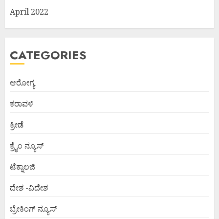
April 2022
CATEGORIES
ಆರೋಗ್ಯ
ಕರಾವಳಿ
ಕ್ರೀಡೆ
ಕ್ರೈಂ ನ್ಯೂಸ್
ಟೆಕ್ನಾಲಜಿ
ದೇಶ -ವಿದೇಶ
ಬ್ರೇಕಿಂಗ್ ನ್ಯೂಸ್