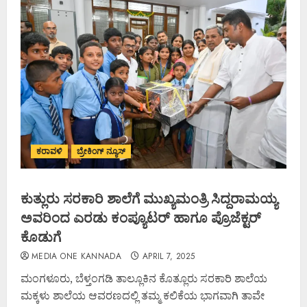
ಕರಾವಳಿ
ಬ್ರೇಕಿಂಗ್ ನ್ಯೂಸ್
ಕುತ್ಲುರು ಸರಕಾರಿ ಶಾಲೆಗೆ ಮುಖ್ಯಮಂತ್ರಿ ಸಿದ್ದರಾಮಯ್ಯ
ಅವರಿಂದ ಎರಡು ಕಂಪ್ಯೂಟರ್ ಹಾಗೂ ಪ್ರೊಜೆಕ್ಟರ್
ಕೊಡುಗೆ
MEDIA ONE KANNADA
APRIL 7, 2025
ಮಂಗಳೂರು, ಬೆಳ್ತಂಗಡಿ ತಾಲ್ಲೂಕಿನ ಕೊತ್ಲೂರು ಸರಕಾರಿ ಶಾಲೆಯ
ಮಕ್ಕಳು ಶಾಲೆಯ ಆವರಣದಲ್ಲಿ ತಮ್ಮ ಕಲಿಕೆಯ ಭಾಗವಾಗಿ ತಾವೇ