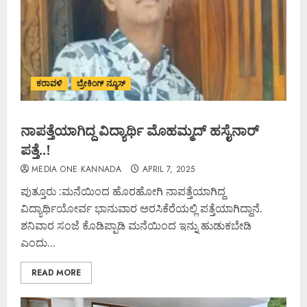
ಕರಾವಳಿ
ಬ್ರೇಕಿಂಗ್ ನ್ಯೂಸ್
ನಾಪತ್ತೆಯಾಗಿದ್ದ ವಿದ್ಯಾರ್ಥಿ ಮೊಹಮ್ಮದ್ ಹಸೈನಾರ್
ಪತ್ತೆ..!
MEDIA ONE KANNADA
APRIL 7, 2025
ಪುತ್ತೂರು :ಮನೆಯಿಂದ ಹೊರಹೋಗಿ ನಾಪತ್ತೆಯಾಗಿದ್ದ
ವಿದ್ಯಾರ್ಥಿಯೋರ್ವ ಭಾನುವಾರ ಅರಸಿಕೆರೆಯಲ್ಲಿ ಪತ್ತೆಯಾಗಿದ್ದಾನೆ.
ಶನಿವಾರ ಸಂಜೆ ಕೊಡಿಪ್ಪಾಡಿ ಮನೆಯಿಂದ ಇನ್ನು ಹುಡುಕಬೇಡಿ
ಎಂದು...
READ MORE