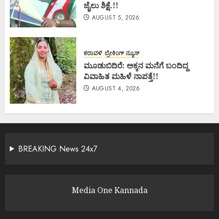
ಜೈಲು ಶಿಕ್ಷೆ.!!
AUGUST 5, 2026
ಕರಾವಳಿ
ಬ್ರೇಕಿಂಗ್ ನ್ಯೂಸ್
ಮೂಡುಬಿದಿರೆ: ಅಕ್ಕನ ಮನೆಗೆ ಬಂದಿದ್ದ
ವಿವಾಹಿತ ಮಹಿಳೆ ನಾಪತ್ತೆ!!
AUGUST 4, 2026
BREAKING News 24x7
Media One Kannada