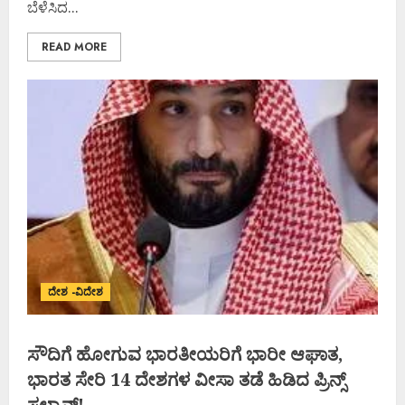
ಬೆಳೆಸಿದ...
READ MORE
ದೇಶ -ವಿದೇಶ
ಸೌದಿಗೆ ಹೋಗುವ ಭಾರತೀಯರಿಗೆ ಭಾರೀ ಆಘಾತ,
ಭಾರತ ಸೇರಿ 14 ದೇಶಗಳ ವೀಸಾ ತಡೆ ಹಿಡಿದ ಪ್ರಿನ್ಸ್
ಸಲ್ಮಾನ್!