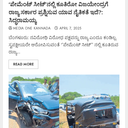
‘ಪೇಮೆಂಟ್ ಸೀಟ್’ನಲ್ಲಿ ಕೂತಿರೋ ವಿಜಯೇಂದ್ರಗೆ
ರಾಜ್ಯ ಸರ್ಕಾರ ಪ್ರಶ್ನಿಸುವ ಯಾವ ನೈತಿಕತೆ ಇದೆ?:
ಸಿದ್ಧರಾಮಯ್ಯ
MEDIA ONE KANNADA
APRIL 7, 2025
ಬೆಂಗಳೂರು: ನವಿರೋಧಿ ವಿರೋಧ ಪಕ್ಷವನ್ನು ರಾಜ್ಯ ಎಂದೂ ಕಂಡಿಲ್ಲ.
ಸ್ವಪಕ್ಷೀಯರೇ ಆರೋಪಿಸುವಂತೆ ‘’ಪೇಮೆಂಟ್ ಸೀಟ್’’ ನಲ್ಲಿ ಕೂತಿರುವ
ರಾಜ್ಯ...
READ MORE