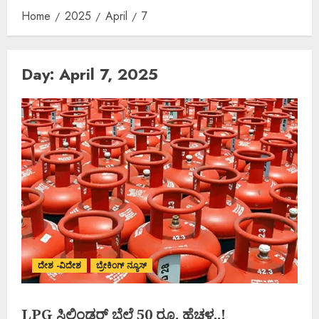
Home
2025
April
7
Day:
April 7, 2025
ದೇಶ -ವಿದೇಶ
ಬ್ರೇಕಿಂಗ್ ನ್ಯೂಸ್
LPG ಸಿಲಿಂಡರ್‌ ಬೆಲೆ 50 ರೂ. ಹೆಚ್ಚಳ..!