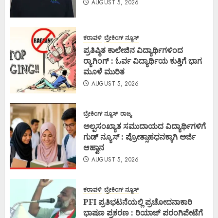
AUGUST 5, 2026
ಕರಾವಳಿ
ಬ್ರೇಕಿಂಗ್ ನ್ಯೂಸ್
ಪ್ರತಿಷ್ಠಿತ ಕಾಲೇಜಿನ ವಿದ್ಯಾರ್ಥಿಗಳಿಂದ
ರ‍್ಯಾಗಿಂಗ್ : ಓರ್ವ ವಿದ್ಯಾರ್ಥಿಯ ಕುತ್ತಿಗೆ ಭಾಗ
ಮೂಳೆ ಮುರಿತ
AUGUST 5, 2026
ಬ್ರೇಕಿಂಗ್ ನ್ಯೂಸ್
ರಾಜ್ಯ
ಅಲ್ಪಸಂಖ್ಯಾತ ಸಮುದಾಯದ ವಿದ್ಯಾರ್ಥಿಗಳಿಗೆ
ಗುಡ್ ನ್ಯೂಸ್ : ಪ್ರೋತ್ಸಾಹಧನಕ್ಕಾಗಿ ಅರ್ಜಿ
ಆಹ್ವಾನ
AUGUST 5, 2026
ಕರಾವಳಿ
ಬ್ರೇಕಿಂಗ್ ನ್ಯೂಸ್
PFI ಪ್ರತಿಭಟನೆಯಲ್ಲಿ ಪ್ರಚೋದನಾಕಾರಿ
ಭಾಷಣ ಪ್ರಕರಣ : ರಿಯಾಜ್ ಪರಂಗಿಪೇಟೆಗೆ