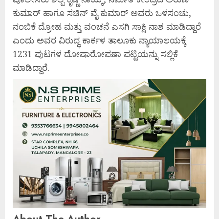
ಕುಮಾರ್‌ ಹಾಗೂ ಸಚಿನ್‌ ವೈ ಕುಮಾರ್‌ ಅವರು ಒಳಸಂಚು,
ನಂಬಿಕೆ ದ್ರೋಹ ಮತ್ತು ವಂಚನೆ ಎಸಗಿ ಸಾಕ್ಷಿ ನಾಶ ಮಾಡಿದ್ದಾರೆ
ಎಂದು ಅವರ ವಿರುದ್ಧ ಕಾರ್ಕಳ ತಾಲೂಕು ನ್ಯಾಯಾಲಯಕ್ಕೆ
1231 ಪುಟಗಳ ದೋಷಾರೋಪಣಾ ಪಟ್ಟಿಯನ್ನು ಸಲ್ಲಿಕೆ
ಮಾಡಿದ್ದಾರೆ.
About The Author