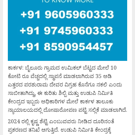
ಕಾರ್ಕಳ: ಬೈಲೂರು ಗ್ರಾಮದ ಉಮಿಕಲ್‌ ಬೆಟ್ಟದ ಮೇಲೆ 10
ಕೋಟಿ ರೂ ವೆಚ್ಚದಲ್ಲಿ ಸ್ಥಾಪನೆ ಮಾಡಲಾಗಿರುವ 35 ಅಡಿ
ಎತ್ತರದ ಪರಶುರಾಮ ದೇವರ ವಿಗ್ರಹ ಕೊನೆಗೂ ನಕಲಿ ಎಂದು
ಸಾಬೀತಾಗಿದ್ದು, ಈ ಕುರಿತು ಶಿಲ್ಪಿ ಮತ್ತು ಉಡುಪಿ ನಿರ್ಮಿತಿ
ಕೇಂದ್ರದ ಇಬ್ಬರು ಅಧಿಕಾರಿಗಳ ಮೇಲೆ ಕಾರ್ಕಳ ತಾಲೂಕು
ನ್ಯಾಯಾಲಯದಲ್ಲಿ ದೋಷಾರೋಪಣ ಪಟ್ಟಿ ಸಲ್ಲಿಕೆ ಮಾಡಲಾಗಿದೆ.
2024 ರಲ್ಲಿ ಕೃಷ್ಣ ಶೆಟ್ಟಿ ಎಂಬುವವರು ನೀಡಿದ ದೂರಿನಂತೆ
ಪ್ರಕರಣದ ತನಿಖೆ ಆಗುತ್ತಿದೆ. ಉಡುಪಿ ನಿರ್ಮಿತಿ ಕೇಂದ್ರಕ್ಕೆ