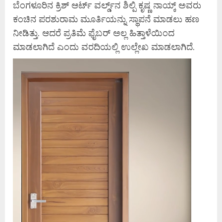
ಬೆಂಗಳೂರಿನ ಕ್ರಿಶ್‌ ಆರ್ಟ್‌ ವರ್ಲ್ಡ್‌ನ ಶಿಲ್ಪಿ ಕೃಷ್ಣ ನಾಯ್ಕ್‌ ಅವರು
ಕಂಚಿನ ಪರಶುರಾಮ ಮೂರ್ತಿಯನ್ನು ಸ್ಥಾಪನೆ ಮಾಡಲು ಹಣ
ನೀಡಿತ್ತು. ಆದರೆ ಪ್ರತಿಮೆ ಫೈಬರ್ ಅಲ್ಲ ಹಿತ್ತಾಳೆಯಿಂದ
ಮಾಡಲಾಗಿದೆ ಎಂದು ವರದಿಯಲ್ಲಿ ಉಲ್ಲೇಖ ಮಾಡಲಾಗಿದೆ.