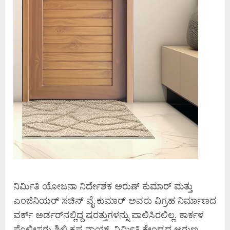
ನಿರ್ಮಿತಿ ಯೋಜನಾ ನಿರ್ದೇಶಕ ಅರುಣ್‌ ಕುಮಾರ್‌ ಮತ್ತು
ಎಂಜಿನಿಯರ್‌ ಸಚಿನ್‌ ವೈ ಕುಮಾರ್‌ ಅವರು ವಿಗ್ರಹ ನಿರ್ಮಾಣದ
ವರ್ಕ್‌ ಅರ್ಡರ್‌ನಲ್ಲಿದ್ದ ಷರತ್ತುಗಳನ್ನು ಪಾಲಿಸಿರಲಿಲ್ಲ. ಕಾರ್ಕಳ
ಪೊಲೀಸರು ಶಿಲ್ಪಿ ಕೃಷ್ಣ ನಾಯ್ಕ್‌, ನಿರ್ಮಿತಿ ಕೇಂದ್ರದ ಅರುಣ