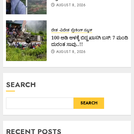
AUGUST 8, 2026
ದೇಶ -ವಿದೇಶ
ಬ್ರೇಕಿಂಗ್ ನ್ಯೂಸ್
100 ಅಡಿ ಆಳಕ್ಕೆ ಬಿದ್ದ ಖಾಸಗಿ ಬಸ್: 7 ಮಂದಿ
ದುರಂತ ಸಾವು..!!
AUGUST 8, 2026
SEARCH
SEARCH
RECENT POSTS