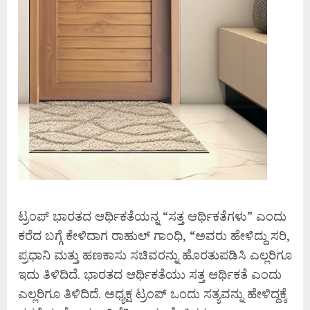
ಟ್ರಂಪ್ ಭಾರತದ ಆರ್ಥಿಕತೆಯನ್ನ “ಸತ್ತ ಆರ್ಥಿಕತೆಗಳು” ಎಂದು
ಕರೆದ ಬಗ್ಗೆ ಕೇಳಿದಾಗ ರಾಹುಲ್ ಗಾಂ‍ಧಿ, “ಅವರು ಹೇಳಿದ್ದು ಸರಿ,
ಪ್ರಧಾನಿ ಮತ್ತು ಹಣಕಾಸು ಸಚಿವರನ್ನು ಹೊರತುಪಡಿಸಿ ಎಲ್ಲರಿಗೂ
ಇದು ತಿಳಿದಿದೆ. ಭಾರತದ ಆರ್ಥಿಕತೆಯು ಸತ್ತ ಆರ್ಥಿಕತೆ ಎಂದು
ಎಲ್ಲರಿಗೂ ತಿಳಿದಿದೆ. ಅಧ್ಯಕ್ಷ ಟ್ರಂಪ್ ಒಂದು ಸತ್ಯವನ್ನು ಹೇಳಿದ್ದಕ್ಕೆ