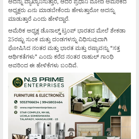
ಅದನ್ನು ವ್ಯಾಖ್ಯಾನಿಸುತ್ತಾರೆ, ಆದರೆ ಪ್ರಧಾನಿ ಮೋದಿ ಅಮೆರಿಕದ
ಅಧ್ಯಕ್ಷರು ಏನು ಮಾಡಬೇಕೆಂದು ಹೇಳುತ್ತಾರೋ ಅದನ್ನು
ಮಾಡುತ್ತಾರೆ ಎಂದು ಹೇಳಿದ್ದಾರೆ.
ಅಮೆರಿಕ ಅಧ್ಯಕ್ಷ ಡೊನಾಲ್ಡ್ ಟ್ರಂಪ್ ಭಾರತದ ಮೇಲೆ ಶೇಕಡಾ
25ರಷ್ಟು ಸುಂಕ ಮತ್ತು ದಂಡಗಳನ್ನು ವಿಧಿಸುವುದಾಗಿ
ಘೋಷಿಸಿದ ನಂತರ ಮತ್ತು ಭಾರತ ಮತ್ತು ರಷ್ಯಾವನ್ನು “ಸತ್ತ
ಆರ್ಥಿಕತೆಗಳು” ಎಂದು ಕರೆದ ನಂತರ ರಾಹುಲ್ ಗಾಂಧಿ
ಅವರಿಂದ ಈ ಹೇಳಿಕೆಗಳು ಬಂದಿವೆ.