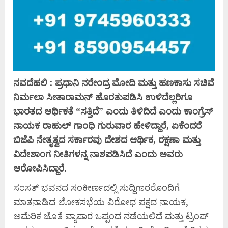
ನವದೆಹಲಿ : ಪ್ರಧಾನಿ ನರೇಂದ್ರ ಮೋದಿ ಮತ್ತು ಹಣಕಾಸು ಸಚಿವೆ
ನಿರ್ಮಲಾ ಸೀತಾರಾಮನ್ ಹೊರತುಪಡಿಸಿ ಉಳಿದೆಲ್ಲರಿಗೂ
ಭಾರತದ ಆರ್ಥಿಕತೆ “ಸತ್ತಿದೆ” ಎಂದು ತಿಳಿದಿದೆ ಎಂದು ಕಾಂಗ್ರೆಸ್
ನಾಯಕ ರಾಹುಲ್ ಗಾಂಧಿ ಗುರುವಾರ ಹೇಳಿದ್ದಾರೆ, ಏಕೆಂದರೆ
ಬಿಜೆಪಿ ನೇತೃತ್ವದ ಸರ್ಕಾರವು ದೇಶದ ಆರ್ಥಿಕ, ರಕ್ಷಣಾ ಮತ್ತು
ವಿದೇಶಾಂಗ ನೀತಿಗಳನ್ನ ನಾಶಪಡಿಸಿದೆ ಎಂದು ಅವರು
ಆರೋಪಿಸಿದ್ದಾರೆ.
ಸಂಸತ್ ಭವನದ ಸಂಕೀರ್ಣದಲ್ಲಿ ಸುದ್ದಿಗಾರರೊಂದಿಗೆ
ಮಾತನಾಡಿದ ಲೋಕಸಭೆಯ ವಿರೋಧ ಪಕ್ಷದ ನಾಯಕ,
ಅಮೆರಿಕ ಜೊತೆ ವ್ಯಾಪಾರ ಒಪ್ಪಂದ ನಡೆಯಲಿದೆ ಮತ್ತು ಟ್ರಂಪ್