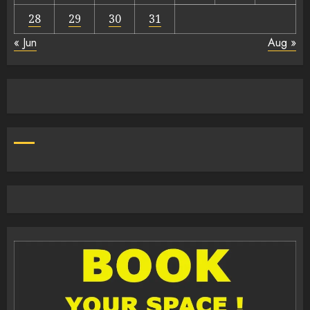
28
29
30
31
« Jun
Aug »