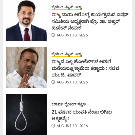
ಬ್ರೇಕಿಂಗ್ ನ್ಯೂಸ್
ರಾಜ್ಯ
ರಾಜ್ಯ ಬಾಯಿ ಆರೋಗ್ಯ ಕಾರ್ಯಕ್ರಮದ ವಿಷನ್
ಸಮಿತಿಯ ಅಧ್ಯಕ್ಷರಾಗಿ ಪ್ರೊ. ಡಾ. ಅಖ್ತರ್
ಹುಸೇನ್ ನೇಮಕ
AUGUST 10, 2026
ಬ್ರೇಕಿಂಗ್ ನ್ಯೂಸ್
ರಾಜ್ಯ
ರಾಜ್ಯದ ಎಲ್ಲ ಹೋಟೆಲ್‌ಗಳ ಅಡುಗೆ
ಮನೆಯಲ್ಲೂ ಕ್ಯಾಮೆರಾ ಕಡ್ಡಾಯ : ಸಚಿವ
ಯು.ಟಿ. ಖಾದರ್
AUGUST 10, 2026
ಕರಾವಳಿ
ಬ್ರೇಕಿಂಗ್ ನ್ಯೂಸ್
21 ವರ್ಷದ ಯುವತಿ ನೇಣು ಬಿಗಿದು
ಆತ್ಮಹತ್ಯೆ!!
AUGUST 10, 2026