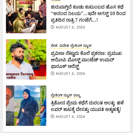
ಶುರುವಾಗ್ತಿದೆ ಕೂಡು ಕುಟುಂಬದ ಹೊಸ ಕಥೆ
“ಆನಂದ ನಿಲಯ”…ಇದೇ ಆಗಸ್ಟ್ 10 ರಿಂದ
ಪ್ರತಿದಿನ ರಾತ್ರಿ 7 ಗಂಟೆಗೆ…!
AUGUST 6, 2026
ದೇಶ -ವಿದೇಶ
ಬ್ರೇಕಿಂಗ್ ನ್ಯೂಸ್
ಪ್ರವೀಣ ನೆಟ್ಟಾರು ಕೊಲೆ ಪ್ರಕರಣ: ಪ್ರಮುಖ
ಆರೋಪಿ ಮೋಸ್ಟ್ ವಾಂಟೆಡ್ ಉಮರ್
ಫಾರೂಕ್ ಅರೆಸ್ಟ್
AUGUST 6, 2026
ಬ್ರೇಕಿಂಗ್ ನ್ಯೂಸ್
ರಾಜ್ಯ
ತ್ರಿಕೋನ ಪ್ರೇಮ ಕಥೆಗೆ ದುರಂತ ಅಂತ್ಯ: ಹಳೆ
ಲವರ್ ಕಾಟಕ್ಕೆ ಬೇಸತ್ತು ಯುವತಿ ಆತ್ಮಹತ್ಯೆ!
AUGUST 6, 2026