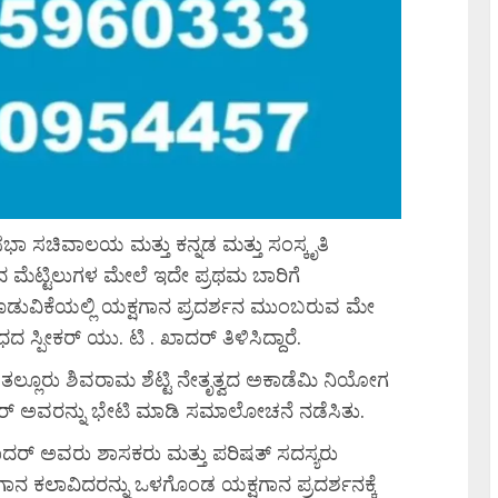
ಾ ಸಚಿವಾಲಯ ಮತ್ತು ಕನ್ನಡ ಮತ್ತು ಸಂಸ್ಕೃತಿ
ಮೆಟ್ಟಿಲುಗಳ ಮೇಲೆ ಇದೇ ಪ್ರಥಮ ಬಾರಿಗೆ
ಕೂಡುವಿಕೆಯಲ್ಲಿ ಯಕ್ಷಗಾನ ಪ್ರದರ್ಶನ ಮುಂಬರುವ ಮೇ
ಪೀಕರ್ ಯು. ಟಿ . ಖಾದರ್ ತಿಳಿಸಿದ್ದಾರೆ.
.ತಲ್ಲೂರು ಶಿವರಾಮ ಶೆಟ್ಟಿ ನೇತೃತ್ವದ ಅಕಾಡೆಮಿ ನಿಯೋಗ
ರ್ ಅವರನ್ನು ಭೇಟಿ ಮಾಡಿ ಸಮಾಲೋಚನೆ ನಡೆಸಿತು.
ಖಾದರ್ ಅವರು ಶಾಸಕರು ಮತ್ತು ಪರಿಷತ್ ಸದಸ್ಯರು
ಾನ ಕಲಾವಿದರನ್ನು ಒಳಗೊಂಡ ಯಕ್ಷಗಾನ ಪ್ರದರ್ಶನಕ್ಕೆ