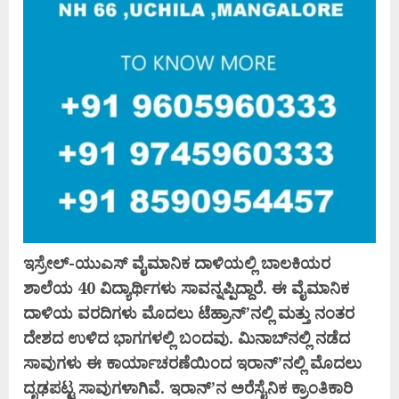
ಇಸ್ರೇಲ್-ಯುಎಸ್ ವೈಮಾನಿಕ ದಾಳಿಯಲ್ಲಿ ಬಾಲಕಿಯರ
ಶಾಲೆಯ 40 ವಿದ್ಯಾರ್ಥಿಗಳು ಸಾವನ್ನಪ್ಪಿದ್ದಾರೆ. ಈ ವೈಮಾನಿಕ
ದಾಳಿಯ ವರದಿಗಳು ಮೊದಲು ಟೆಹ್ರಾನ್‌’ನಲ್ಲಿ ಮತ್ತು ನಂತರ
ದೇಶದ ಉಳಿದ ಭಾಗಗಳಲ್ಲಿ ಬಂದವು. ಮಿನಾಬ್‌ನಲ್ಲಿ ನಡೆದ
ಸಾವುಗಳು ಈ ಕಾರ್ಯಾಚರಣೆಯಿಂದ ಇರಾನ್‌’ನಲ್ಲಿ ಮೊದಲು
ದೃಢಪಟ್ಟ ಸಾವುಗಳಾಗಿವೆ. ಇರಾನ್‌’ನ ಅರೆಸೈನಿಕ ಕ್ರಾಂತಿಕಾರಿ