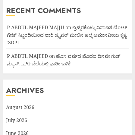
RECENT COMMENTS
P ABDUL MAJEED MAJJU
on
ಬ್ರಹ್ಮರಕೊಟ್ಲು ವಿವಾದಿತ ಟೋಲ್
ಗೇಟ್ ಸಿಬ್ಬಂದಿಯಿಂದ ಲಾರಿ ಡ್ರೈವರ್ ಮೇಲಿನ ಹಲ್ಲೆ ಅಮಾನವೀಯ ಕೃತ್ಯ
:SDPI
P ABDUL MAJEED
on
ಹೊಸ ವರ್ಷದ ಮೊದಲ ದಿನವೇ ಗುಡ್
ನ್ಯೂಸ್: LPG ಬೆಲೆಯಲ್ಲಿ ಭಾರೀ ಇಳಿಕೆ
ARCHIVES
August 2026
July 2026
June 2026