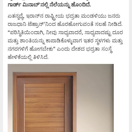
ಗಾರ್ಡ್ ಮಿನಾಬ್‌’ನಲ್ಲಿ ನೆಲೆಯನ್ನು ಹೊಂದಿದೆ.
ಏತನ್ಮಧ್ಯೆ, ಇರಾನ್‌ನ ರಾಷ್ಟ್ರೀಯ ಭದ್ರತಾ ಮಂಡಳಿಯು ಜನರು
ರಾಜಧಾನಿ ಟೆಹ್ರಾನ್‌’ನಿಂದ ಹೊರಹೋಗುವಂತೆ ಸಲಹೆ ನೀಡಿದೆ.
“ಪರಿಸ್ಥಿತಿಯಿಂದಾಗಿ, ನೀವು ಸಾಧ್ಯವಾದರೆ, ಸಾಧ್ಯವಾದಷ್ಟು ದೂರ
ಮತ್ತು ಶಾಂತಿಯನ್ನು ಕಾಪಾಡಿಕೊಳ್ಳುವಾಗ ಇತರ ಸ್ಥಳಗಳು ಮತ್ತು
ನಗರಗಳಿಗೆ ಹೋಗಬೇಕು” ಎಂದು ದೇಶದ ಭದ್ರತಾ ಸಂಸ್ಥೆ
ಹೇಳಿಕೆಯಲ್ಲಿ ತಿಳಿಸಿದೆ.