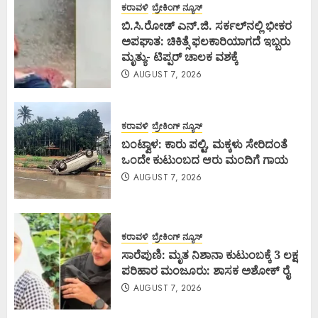
ಕರಾವಳಿ
ಬ್ರೇಕಿಂಗ್ ನ್ಯೂಸ್
ಬಿ.ಸಿ.ರೋಡ್ ಎನ್.ಜಿ. ಸರ್ಕಲ್‌ನಲ್ಲಿ ಭೀಕರ
ಅಪಘಾತ: ಚಿಕಿತ್ಸೆ ಫಲಕಾರಿಯಾಗದೆ ಇಬ್ಬರು
ಮೃತ್ಯು- ಟಿಪ್ಪರ್ ಚಾಲಕ ವಶಕ್ಕೆ
AUGUST 7, 2026
ಕರಾವಳಿ
ಬ್ರೇಕಿಂಗ್ ನ್ಯೂಸ್
ಬಂಟ್ವಾಳ: ಕಾರು ಪಲ್ಟಿ, ಮಕ್ಕಳು ಸೇರಿದಂತೆ
ಒಂದೇ ಕುಟುಂಬದ ಆರು ಮಂದಿಗೆ ಗಾಯ
AUGUST 7, 2026
ಕರಾವಳಿ
ಬ್ರೇಕಿಂಗ್ ನ್ಯೂಸ್
ಸಾರೆಪುಣಿ: ಮೃತ ನಿಶಾನಾ ಕುಟುಂಬಕ್ಕೆ 3 ಲಕ್ಷ
ಪರಿಹಾರ ಮಂಜೂರು: ಶಾಸಕ ಅಶೋಕ್ ರೈ
AUGUST 7, 2026