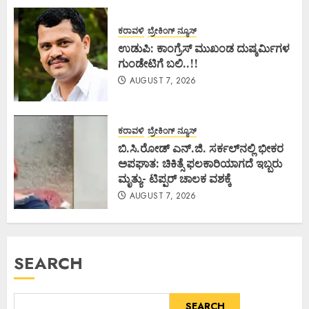
ಕರಾವಳಿ
ಬ್ರೇಕಿಂಗ್ ನ್ಯೂಸ್
ಉಡುಪಿ: ಕಾಂಗ್ರೆಸ್ ಮುಖಂಡ ದುಷ್ಕರ್ಮಿಗಳ
ಗುಂಡೇಟಿಗೆ ಬಲಿ..!!
AUGUST 7, 2026
ಕರಾವಳಿ
ಬ್ರೇಕಿಂಗ್ ನ್ಯೂಸ್
ಬಿ.ಸಿ.ರೋಡ್ ಎನ್.ಜಿ. ಸರ್ಕಲ್‌ನಲ್ಲಿ ಭೀಕರ
ಅಪಘಾತ: ಚಿಕಿತ್ಸೆ ಫಲಕಾರಿಯಾಗದೆ ಇಬ್ಬರು
ಮೃತ್ಯು- ಟಿಪ್ಪರ್ ಚಾಲಕ ವಶಕ್ಕೆ
AUGUST 7, 2026
SEARCH
SEARCH