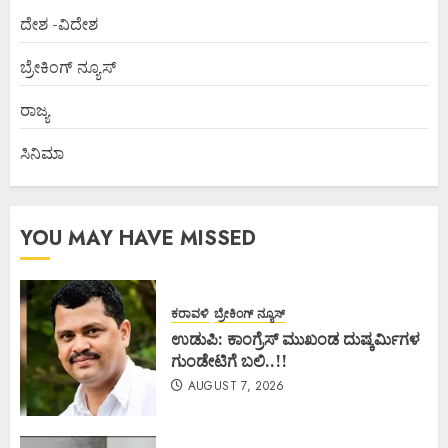
ದೇಶ -ವಿದೇಶ
ಬ್ರೇಕಿಂಗ್ ನ್ಯೂಸ್
ರಾಜ್ಯ
ಸಿನಿಮಾ
YOU MAY HAVE MISSED
ಕರಾವಳಿ
ಬ್ರೇಕಿಂಗ್ ನ್ಯೂಸ್
ಉಡುಪಿ: ಕಾಂಗ್ರೆಸ್ ಮುಖಂಡ ದುಷ್ಕರ್ಮಿಗಳ
ಗುಂಡೇಟಿಗೆ ಬಲಿ..!!
AUGUST 7, 2026