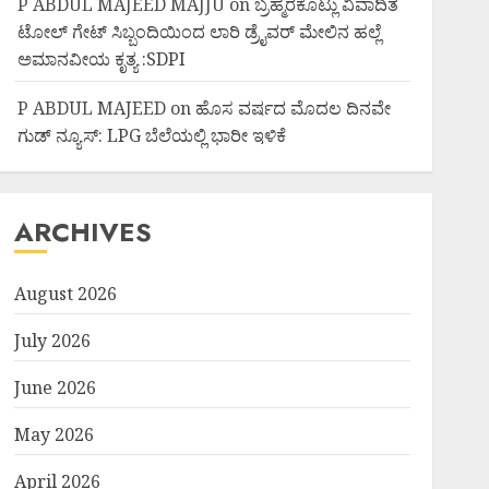
P ABDUL MAJEED MAJJU
on
ಬ್ರಹ್ಮರಕೊಟ್ಲು ವಿವಾದಿತ
ಟೋಲ್ ಗೇಟ್ ಸಿಬ್ಬಂದಿಯಿಂದ ಲಾರಿ ಡ್ರೈವರ್ ಮೇಲಿನ ಹಲ್ಲೆ
ಅಮಾನವೀಯ ಕೃತ್ಯ :SDPI
P ABDUL MAJEED
on
ಹೊಸ ವರ್ಷದ ಮೊದಲ ದಿನವೇ
ಗುಡ್ ನ್ಯೂಸ್: LPG ಬೆಲೆಯಲ್ಲಿ ಭಾರೀ ಇಳಿಕೆ
ARCHIVES
August 2026
July 2026
June 2026
May 2026
April 2026