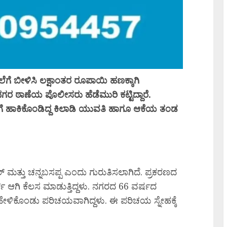
ಬಲೆಗೆ ಬೀಳಿಸಿ ಲಕ್ಷಾಂತರ ರೂಪಾಯಿ ಹಣಕ್ಕಾಗಿ
್ಯಾನಗರ ಠಾಣೆಯ ಪೊಲೀಸರು ಹೆಡೆಮುರಿ ಕಟ್ಟಿದ್ದಾರೆ.
್ಟಿಗೆ ಹಾಕಿಕೊಂಡಿದ್ದ ಕಿಲಾಡಿ ಯುವತಿ ಹಾಗೂ ಆಕೆಯ ತಂಡ
ಾಹುಲ್ ಮತ್ತು ಚನ್ನಬಸಪ್ಪ ಎಂದು ಗುರುತಿಸಲಾಗಿದೆ. ಪ್ರಕರಣದ
್ಸ್ ಆಗಿ ಕೆಲಸ ಮಾಡುತ್ತಿದ್ದಳು. ನಗರದ 66 ವರ್ಷದ
ು ಹೇಳಿಕೊಂಡು ಪರಿಚಯವಾಗಿದ್ದಳು. ಈ ಪರಿಚಯ ಸ್ನೇಹಕ್ಕೆ