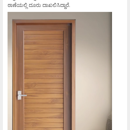
ಠಾಣೆಯಲ್ಲಿ ದೂರು ದಾಖಲಿಸಿದ್ದಾರೆ.