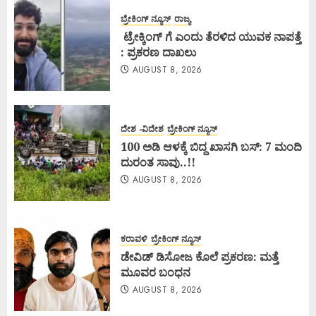
ಬ್ರೇಕಿಂಗ್ ನ್ಯೂಸ್
ರಾಜ್ಯ
ಟ್ರೇಕ್ಕಿಂಗ್ ಗೆ ಎಂದು ತೆರಳಿದ ಯುವಕ ನಾಪತ್ತೆ
: ಪ್ರಕರಣ ದಾಖಲು
AUGUST 8, 2026
ದೇಶ -ವಿದೇಶ
ಬ್ರೇಕಿಂಗ್ ನ್ಯೂಸ್
100 ಅಡಿ ಆಳಕ್ಕೆ ಬಿದ್ದ ಖಾಸಗಿ ಬಸ್: 7 ಮಂದಿ
ದುರಂತ ಸಾವು..!!
AUGUST 8, 2026
ಕರಾವಳಿ
ಬ್ರೇಕಿಂಗ್ ನ್ಯೂಸ್
ಡೇವಿಡ್ ಡಿಸೋಜ ಕೊಲೆ ಪ್ರಕರಣ: ಮತ್ತೆ
ಮೂವರ ಬಂಧನ
AUGUST 8, 2026