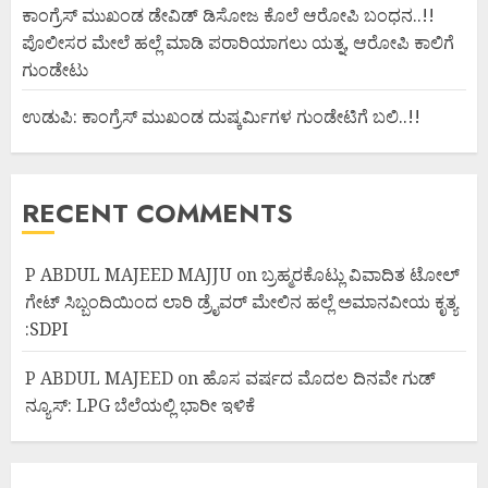
ಕಾಂಗ್ರೆಸ್ ಮುಖಂಡ ಡೇವಿಡ್ ಡಿಸೋಜ ಕೊಲೆ ಆರೋಪಿ ಬಂಧನ..!!
ಪೊಲೀಸರ ಮೇಲೆ ಹಲ್ಲೆ ಮಾಡಿ ಪರಾರಿಯಾಗಲು ಯತ್ನ, ಆರೋಪಿ ಕಾಲಿಗೆ
ಗುಂಡೇಟು
ಉಡುಪಿ: ಕಾಂಗ್ರೆಸ್ ಮುಖಂಡ ದುಷ್ಕರ್ಮಿಗಳ ಗುಂಡೇಟಿಗೆ ಬಲಿ..!!
RECENT COMMENTS
P ABDUL MAJEED MAJJU
on
ಬ್ರಹ್ಮರಕೊಟ್ಲು ವಿವಾದಿತ ಟೋಲ್
ಗೇಟ್ ಸಿಬ್ಬಂದಿಯಿಂದ ಲಾರಿ ಡ್ರೈವರ್ ಮೇಲಿನ ಹಲ್ಲೆ ಅಮಾನವೀಯ ಕೃತ್ಯ
:SDPI
P ABDUL MAJEED
on
ಹೊಸ ವರ್ಷದ ಮೊದಲ ದಿನವೇ ಗುಡ್
ನ್ಯೂಸ್: LPG ಬೆಲೆಯಲ್ಲಿ ಭಾರೀ ಇಳಿಕೆ