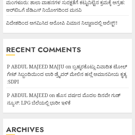
ಮಂಗಳೂರು: ಶಾಲಾ ವಾಹನಗಳ ಸುರಕ್ಷತೆಗೆ ಕಟ್ಟುನಿಟ್ಟಿನ ಕ್ರಮಕ್ಕೆ ಆಗ್ರಹ:
ಆರ್‌ಟಿಒಗೆ ಜೆಡಿಎಸ್ ನಿಯೋಗದಿಂದ ಮನವಿ
ವಿದೇಶದಿಂದ ಅಗಮಿಸಿದ ಆರೋಪಿ ವಿಮಾನ ನಿಲ್ದಾಣದಲ್ಲಿ ಅರೆಸ್ಟ್‌!!
RECENT COMMENTS
P ABDUL MAJEED MAJJU
on
ಬ್ರಹ್ಮರಕೊಟ್ಲು ವಿವಾದಿತ ಟೋಲ್
ಗೇಟ್ ಸಿಬ್ಬಂದಿಯಿಂದ ಲಾರಿ ಡ್ರೈವರ್ ಮೇಲಿನ ಹಲ್ಲೆ ಅಮಾನವೀಯ ಕೃತ್ಯ
:SDPI
P ABDUL MAJEED
on
ಹೊಸ ವರ್ಷದ ಮೊದಲ ದಿನವೇ ಗುಡ್
ನ್ಯೂಸ್: LPG ಬೆಲೆಯಲ್ಲಿ ಭಾರೀ ಇಳಿಕೆ
ARCHIVES