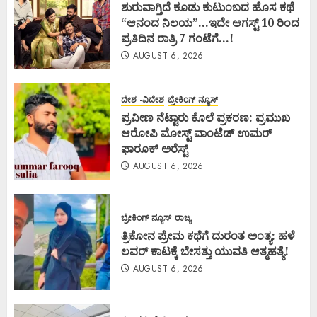
ಶುರುವಾಗ್ತಿದೆ ಕೂಡು ಕುಟುಂಬದ ಹೊಸ ಕಥೆ
“ಆನಂದ ನಿಲಯ”…ಇದೇ ಆಗಸ್ಟ್ 10 ರಿಂದ
ಪ್ರತಿದಿನ ರಾತ್ರಿ 7 ಗಂಟೆಗೆ…!
AUGUST 6, 2026
ದೇಶ -ವಿದೇಶ
ಬ್ರೇಕಿಂಗ್ ನ್ಯೂಸ್
ಪ್ರವೀಣ ನೆಟ್ಟಾರು ಕೊಲೆ ಪ್ರಕರಣ: ಪ್ರಮುಖ
ಆರೋಪಿ ಮೋಸ್ಟ್ ವಾಂಟೆಡ್ ಉಮರ್
ಫಾರೂಕ್ ಅರೆಸ್ಟ್
AUGUST 6, 2026
ಬ್ರೇಕಿಂಗ್ ನ್ಯೂಸ್
ರಾಜ್ಯ
ತ್ರಿಕೋನ ಪ್ರೇಮ ಕಥೆಗೆ ದುರಂತ ಅಂತ್ಯ: ಹಳೆ
ಲವರ್ ಕಾಟಕ್ಕೆ ಬೇಸತ್ತು ಯುವತಿ ಆತ್ಮಹತ್ಯೆ!
AUGUST 6, 2026