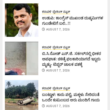
ಕರಾವಳಿ
ಬ್ರೇಕಿಂಗ್ ನ್ಯೂಸ್
ಉಡುಪಿ: ಕಾಂಗ್ರೆಸ್ ಮುಖಂಡ ದುಷ್ಕರ್ಮಿಗಳ
ಗುಂಡೇಟಿಗೆ ಬಲಿ..!!
AUGUST 7, 2026
ಕರಾವಳಿ
ಬ್ರೇಕಿಂಗ್ ನ್ಯೂಸ್
ಬಿ.ಸಿ.ರೋಡ್ ಎನ್.ಜಿ. ಸರ್ಕಲ್‌ನಲ್ಲಿ ಭೀಕರ
ಅಪಘಾತ: ಚಿಕಿತ್ಸೆ ಫಲಕಾರಿಯಾಗದೆ ಇಬ್ಬರು
ಮೃತ್ಯು- ಟಿಪ್ಪರ್ ಚಾಲಕ ವಶಕ್ಕೆ
AUGUST 7, 2026
ಕರಾವಳಿ
ಬ್ರೇಕಿಂಗ್ ನ್ಯೂಸ್
ಬಂಟ್ವಾಳ: ಕಾರು ಪಲ್ಟಿ, ಮಕ್ಕಳು ಸೇರಿದಂತೆ
ಒಂದೇ ಕುಟುಂಬದ ಆರು ಮಂದಿಗೆ ಗಾಯ
AUGUST 7, 2026