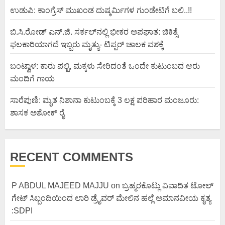
ಉಡುಪಿ: ಕಾಂಗ್ರೆಸ್ ಮುಖಂಡ ದುಷ್ಕರ್ಮಿಗಳ ಗುಂಡೇಟಿಗೆ ಬಲಿ..!!
ಬಿ.ಸಿ.ರೋಡ್ ಎನ್.ಜಿ. ಸರ್ಕಲ್‌ನಲ್ಲಿ ಭೀಕರ ಅಪಘಾತ: ಚಿಕಿತ್ಸೆ
ಫಲಕಾರಿಯಾಗದೆ ಇಬ್ಬರು ಮೃತ್ಯು- ಟಿಪ್ಪರ್ ಚಾಲಕ ವಶಕ್ಕೆ
ಬಂಟ್ವಾಳ: ಕಾರು ಪಲ್ಟಿ, ಮಕ್ಕಳು ಸೇರಿದಂತೆ ಒಂದೇ ಕುಟುಂಬದ ಆರು
ಮಂದಿಗೆ ಗಾಯ
ಸಾರೆಪುಣಿ: ಮೃತ ನಿಶಾನಾ ಕುಟುಂಬಕ್ಕೆ 3 ಲಕ್ಷ ಪರಿಹಾರ ಮಂಜೂರು:
ಶಾಸಕ ಅಶೋಕ್ ರೈ
RECENT COMMENTS
P ABDUL MAJEED MAJJU
on
ಬ್ರಹ್ಮರಕೊಟ್ಲು ವಿವಾದಿತ ಟೋಲ್
ಗೇಟ್ ಸಿಬ್ಬಂದಿಯಿಂದ ಲಾರಿ ಡ್ರೈವರ್ ಮೇಲಿನ ಹಲ್ಲೆ ಅಮಾನವೀಯ ಕೃತ್ಯ
:SDPI