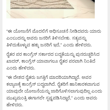
“ಈ ಯೋಜನೆಗೆ ಮೊದಲಿಗೆ ಅಧಿಸೂಚನೆ ನೀಡಿದವರು ಯಾರು
ಎಂಬುದನ್ನು ಅವರು ಜನರಿಗೆ ತಿಳಿಸಬೇಕು. ಸತ್ಯವನ್ನು
ತಿಳಿದುಕೊಳ್ಳುವ ಹಕ್ಕು ಜನರಿಗೆ ಇದೆ,” ಎಂದು ಹೇಳಿದರು.
ರೈತರ ಪರ ಕಾಂಗ್ರೆಸ್ ಸರ್ಕಾರದ ಬದ್ಧತೆಯನ್ನು ಪುನರುಚ್ಚರಿಸಿದ
ಖಾದರ್, ಕಾಂಗ್ರೆಸ್ ಯಾವಾಗಲೂ ರೈತರ ಪರವಾಗಿ ನಿಂತಿದೆ
ಎಂದು ಹೇಳಿದರು.
“ಈ ದೇಶದ ರೈತರು ಜಗತ್ತಿಗೆ ಮಾದರಿಯಾಗಿದ್ದಾರೆ. ಅವರ
ಕಲ್ಯಾಣಕ್ಕೆ ಕಾಂಗ್ರೆಸ್ ಬದ್ಧವಾಗಿದೆ. ರೈತರಿಗೆ ಹಾನಿಕಾರಕವಾಗುವ
ಯಾವುದೇ ಯೋಜನೆಯನ್ನು ಜಾರಿಗೊಳಿಸಲಾಗುವುದಿಲ್ಲ ಎಂದು
ಮುಖ್ಯಮಂತ್ರಿ ಈಗಾಗಲೇ ಸ್ಪಷ್ಟಪಡಿಸಿದ್ದಾರೆ,” ಎಂದು ಅವರು
ಹೇಳಿದರು.