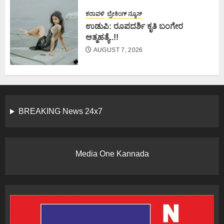
ಕರಾವಳಿ
ಬ್ರೇಕಿಂಗ್ ನ್ಯೂಸ್
ಉಡುಪಿ: ರೂಪದರ್ಶಿ ಕೃತಿ ಬಂಗೇರ
ಆತ್ಮಹತ್ಯೆ..!!
AUGUST 7, 2026
BREAKING News 24x7
Media One Kannada