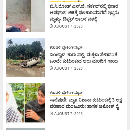
ಬಿ.ಸಿ.ರೋಡ್ ಎನ್.ಜಿ. ಸರ್ಕಲ್‌ನಲ್ಲಿ ಭೀಕರ
ಅಪಘಾತ: ಚಿಕಿತ್ಸೆ ಫಲಕಾರಿಯಾಗದೆ ಇಬ್ಬರು
ಮೃತ್ಯು- ಟಿಪ್ಪರ್ ಚಾಲಕ ವಶಕ್ಕೆ
AUGUST 7, 2026
ಕರಾವಳಿ
ಬ್ರೇಕಿಂಗ್ ನ್ಯೂಸ್
ಬಂಟ್ವಾಳ: ಕಾರು ಪಲ್ಟಿ, ಮಕ್ಕಳು ಸೇರಿದಂತೆ
ಒಂದೇ ಕುಟುಂಬದ ಆರು ಮಂದಿಗೆ ಗಾಯ
AUGUST 7, 2026
ಕರಾವಳಿ
ಬ್ರೇಕಿಂಗ್ ನ್ಯೂಸ್
ಸಾರೆಪುಣಿ: ಮೃತ ನಿಶಾನಾ ಕುಟುಂಬಕ್ಕೆ 3 ಲಕ್ಷ
ಪರಿಹಾರ ಮಂಜೂರು: ಶಾಸಕ ಅಶೋಕ್ ರೈ
AUGUST 7, 2026