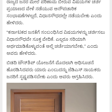
ರಾಜ್ಯದ ಜನರ ಮೇಲೆ ಪರಿಣಾಮ ಬೀರುವ ವಿಷಯಗಳ ಚರ್ಚೆ
ಪ್ರಯಾಣದ ವೇಳೆ ನಡೆಯುವ ಅನೌಪಚಾರಿಕ
ಸಂಭಾಷಣೆಗಳಲ್ಲದೆ, ವಿಧಾನಸೌಧದಲ್ಲೇ ನಡೆಯಬೇಕು ಎಂದು
ಹೇಳಿದರು.
“ಕರ್ನಾಟಕದ ಜನತೆಗೆ ಸಂಬಂಧಿಸಿದ ವಿಷಯಗಳನ್ನು ಚರ್ಚಿಸಲು
ವಿಧಾನಸೌಧವೇ ಸೂಕ್ತ ವೇದಿಕೆ. ಎಲ್ಲರೂ ಸರಿಯಾಗಿ
ಅರ್ಥಮಾಡಿಕೊಳ್ಳುವಂತೆ ಅಲ್ಲಿ ಚರ್ಚೆಯಾಗಬೇಕು,” ಎಂದು
ಅವರು ಹೇಳಿದರು.
ಬಿಡದಿ ಟೌನ್‌ಶಿಪ್ ಯೋಜನೆಗೆ ಮೊದಲಾಗಿ ಅಧಿಸೂಚನೆ
ಹೊರಡಿಸಿದವರು ಯಾರು ಎಂಬುದನ್ನು ಜೆಡಿಎಸ್ ನಾಯಕರು
ಜನರಿಗೆ ಸ್ಪಷ್ಟಪಡಿಸಬೇಕು ಎಂದು ಅವರು ಆಗ್ರಹಿಸಿದರು.