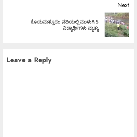
Next
ಕೊಯಮತ್ತೂರು: ನದಿಯಲ್ಲಿ ಮುಳುಗಿ 5
ವಿದ್ಯಾರ್ಥಿಗಳು ಮೃತ್ಯು
Leave a Reply