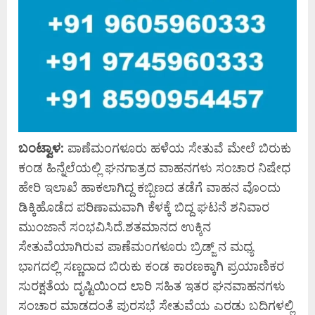
ಬಂಟ್ವಾಳ:
ಪಾಣೆಮಂಗಳೂರು ಹಳೆಯ ಸೇತುವೆ ಮೇಲೆ ಬಿರುಕು
ಕಂಡ ಹಿನ್ನೆಲೆಯಲ್ಲಿ ಘನಗಾತ್ರದ ವಾಹನಗಳು ಸಂಚಾರ ನಿಷೇಧ
ಹೇರಿ ಇಲಾಖೆ ಹಾಕಲಾಗಿದ್ದ ಕಬ್ಬಿಣದ ತಡೆಗೆ ವಾಹನ ವೊಂದು
ಡಿಕ್ಕಿಹೊಡೆದ ಪರಿಣಾಮವಾಗಿ ಕೆಳಕ್ಕೆ ಬಿದ್ದ ಘಟನೆ ಶನಿವಾರ
ಮುಂಜಾನೆ ಸಂಭವಿಸಿದೆ.ಶತಮಾನದ ಉಕ್ಕಿನ
ಸೇತುವೆಯಾಗಿರುವ ಪಾಣೆಮಂಗಳೂರು ಬ್ರಿಡ್ಜ್ ನ ಮಧ್ಯ
ಭಾಗದಲ್ಲಿ ಸಣ್ಣದಾದ ಬಿರುಕು ಕಂಡ ಕಾರಣಕ್ಕಾಗಿ ಪ್ರಯಾಣಿಕರ
ಸುರಕ್ಷತೆಯ ದೃಷ್ಟಿಯಿಂದ ಲಾರಿ ಸಹಿತ ಇತರ ಘನವಾಹನಗಳು
ಸಂಚಾರ ಮಾಡದಂತೆ ಪುರಸಭೆ ಸೇತುವೆಯ ಎರಡು ಬದಿಗಳಲ್ಲಿ