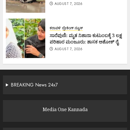
AUGUST 7, 2026
ಕರಾವಳಿ
ಬ್ರೇಕಿಂಗ್ ನ್ಯೂಸ್
ಸಾರೆಪುಣಿ: ಮೃತ ನಿಶಾನಾ ಕುಟುಂಬಕ್ಕೆ 3 ಲಕ್ಷ
ಪರಿಹಾರ ಮಂಜೂರು: ಶಾಸಕ ಅಶೋಕ್ ರೈ
AUGUST 7, 2026
BREAKING News 24x7
Media One Kannada