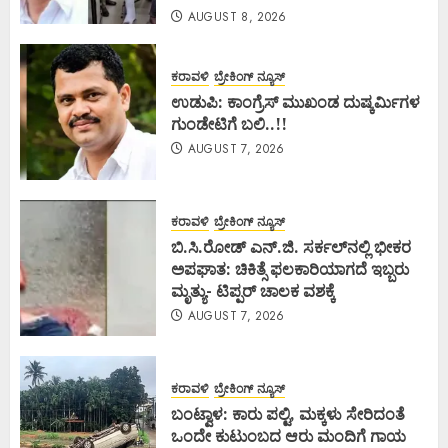
AUGUST 8, 2026
ಕರಾವಳಿ
ಬ್ರೇಕಿಂಗ್ ನ್ಯೂಸ್
ಉಡುಪಿ: ಕಾಂಗ್ರೆಸ್ ಮುಖಂಡ ದುಷ್ಕರ್ಮಿಗಳ
ಗುಂಡೇಟಿಗೆ ಬಲಿ..!!
AUGUST 7, 2026
ಕರಾವಳಿ
ಬ್ರೇಕಿಂಗ್ ನ್ಯೂಸ್
ಬಿ.ಸಿ.ರೋಡ್ ಎನ್.ಜಿ. ಸರ್ಕಲ್‌ನಲ್ಲಿ ಭೀಕರ
ಅಪಘಾತ: ಚಿಕಿತ್ಸೆ ಫಲಕಾರಿಯಾಗದೆ ಇಬ್ಬರು
ಮೃತ್ಯು- ಟಿಪ್ಪರ್ ಚಾಲಕ ವಶಕ್ಕೆ
AUGUST 7, 2026
ಕರಾವಳಿ
ಬ್ರೇಕಿಂಗ್ ನ್ಯೂಸ್
ಬಂಟ್ವಾಳ: ಕಾರು ಪಲ್ಟಿ, ಮಕ್ಕಳು ಸೇರಿದಂತೆ
ಒಂದೇ ಕುಟುಂಬದ ಆರು ಮಂದಿಗೆ ಗಾಯ