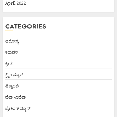
April 2022
CATEGORIES
ಆರೋಗ್ಯ
ಕರಾವಳಿ
ಕ್ರೀಡೆ
ಕ್ರೈಂ ನ್ಯೂಸ್
ಟೆಕ್ನಾಲಜಿ
ದೇಶ -ವಿದೇಶ
ಬ್ರೇಕಿಂಗ್ ನ್ಯೂಸ್