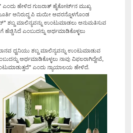
ದೆ” ಎಂದು ಹೇಳಿದ ಗುಜರಾತ್ ಹೈಕೋರ್ಟ್‌ನ ಮುಖ್ಯ
ಮೂರ್ತಿ ಅನಿರುದ್ಧ ಪಿ ಮಯೀ ಅವರನ್ನೊಳಗೊಂಡ
್” ಶಬ್ದ ಮಾಲಿನ್ಯವನ್ನು ಉಂಟುಮಾಡಲು ಅನುಮತಿಸುವ
ಗೆ ಹೆಚ್ಚಿಸಿದೆ ಎಂಬುದನ್ನು ಅರ್ಥಮಾಡಿಕೊಳ್ಳಲು
ಮಾನವ ಧ್ವನಿಯು ಶಬ್ದ ಮಾಲಿನ್ಯವನ್ನು ಉಂಟುಮಾಡುವ
 ಎಂಬುದನ್ನು ಅರ್ಥಮಾಡಿಕೊಳ್ಳಲು ನಾವು ವಿಫಲರಾಗಿದ್ದೇವೆ,
ಂಟುಮಾಡುತ್ತದೆ” ಎಂದು ನ್ಯಾಯಾಲಯ ಹೇಳಿದೆ.