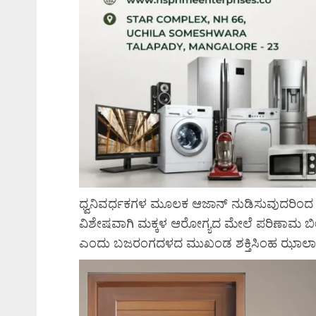
ಧ್ವನಿವರ್ಧಕಗಳ ಮೂಲಕ ಆಜಾನ್ ನುಡಿಸುವುದರಿಂದ “ಶ
ವಿಶೇಷವಾಗಿ ಮಕ್ಕಳ ಆರೋಗ್ಯದ ಮೇಲೆ ಪರಿಣಾಮ ಬೀರ
ಎಂದು ಬಜರಂಗದಳದ ಮುಖಂಡ ಶಕ್ತಿಸಿಂಹ ಝಾಲಾ ಅವರು