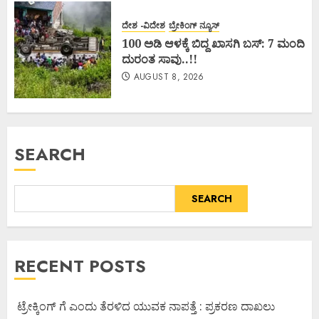
ದೇಶ -ವಿದೇಶ
ಬ್ರೇಕಿಂಗ್ ನ್ಯೂಸ್
100 ಅಡಿ ಆಳಕ್ಕೆ ಬಿದ್ದ ಖಾಸಗಿ ಬಸ್: 7 ಮಂದಿ
ದುರಂತ ಸಾವು..!!
AUGUST 8, 2026
SEARCH
SEARCH
RECENT POSTS
ಟ್ರೇಕ್ಕಿಂಗ್ ಗೆ ಎಂದು ತೆರಳಿದ ಯುವಕ ನಾಪತ್ತೆ : ಪ್ರಕರಣ ದಾಖಲು