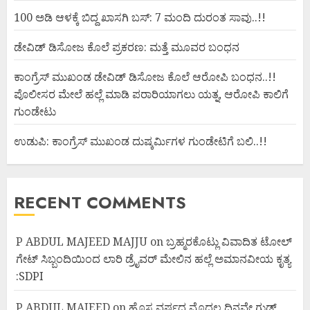
100 ಅಡಿ ಆಳಕ್ಕೆ ಬಿದ್ದ ಖಾಸಗಿ ಬಸ್: 7 ಮಂದಿ ದುರಂತ ಸಾವು..!!
ಡೇವಿಡ್ ಡಿಸೋಜ ಕೊಲೆ ಪ್ರಕರಣ: ಮತ್ತೆ ಮೂವರ ಬಂಧನ
ಕಾಂಗ್ರೆಸ್ ಮುಖಂಡ ಡೇವಿಡ್ ಡಿಸೋಜ ಕೊಲೆ ಆರೋಪಿ ಬಂಧನ..!!
ಪೊಲೀಸರ ಮೇಲೆ ಹಲ್ಲೆ ಮಾಡಿ ಪರಾರಿಯಾಗಲು ಯತ್ನ, ಆರೋಪಿ ಕಾಲಿಗೆ
ಗುಂಡೇಟು
ಉಡುಪಿ: ಕಾಂಗ್ರೆಸ್ ಮುಖಂಡ ದುಷ್ಕರ್ಮಿಗಳ ಗುಂಡೇಟಿಗೆ ಬಲಿ..!!
RECENT COMMENTS
P ABDUL MAJEED MAJJU
on
ಬ್ರಹ್ಮರಕೊಟ್ಲು ವಿವಾದಿತ ಟೋಲ್
ಗೇಟ್ ಸಿಬ್ಬಂದಿಯಿಂದ ಲಾರಿ ಡ್ರೈವರ್ ಮೇಲಿನ ಹಲ್ಲೆ ಅಮಾನವೀಯ ಕೃತ್ಯ
:SDPI
P ABDUL MAJEED
on
ಹೊಸ ವರ್ಷದ ಮೊದಲ ದಿನವೇ ಗುಡ್