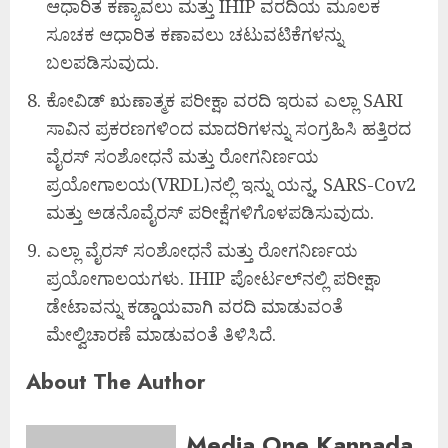
ಆಧಾರಿತ ಕಣ್ಯಾವಲು ಮತ್ತು IHIP ವರದಿಯ ಮೂಲಕ
ಸೂಚಕ ಆಧಾರಿತ ಕಣಾವಲು ಚಟುವಟಿಕೆಗಳನ್ನು
ಬಲಪಡಿಸುವುದು.
ಕೋವಿಡ್ ಋಣಾತ್ಮಕ ಪರೀಕ್ಷಾ ವರದಿ ಇರುವ ಎಲ್ಲಾ SARI
ಸಾವಿನ ಪ್ರಕರಣಗಳಿಂದ ಮಾದರಿಗಳನ್ನು ಸಂಗ್ರಹಿಸಿ ಹತ್ತಿರದ
ವೈರಸ್ ಸಂಶೋಧನೆ ಮತ್ತು ರೋಗನಿರ್ಣಯ
ಪ್ರಯೋಗಾಲಯ(VRDL)ನಲ್ಲಿ ಇನ್ನು ಯನ್ನ, SARS-Cov2
ಮತ್ತು ಅಡನೊವೈರಸ್ ಪರೀಕ್ಷೆಗಳಿಗೊಳಪಡಿಸುವುದು.
ಎಲ್ಲಾ ವೈರಸ್ ಸಂಶೋಧನೆ ಮತ್ತು ರೋಗನಿರ್ಣಯ
ಪ್ರಯೋಗಾಲಯಗಳು. IHIP ಪೋರ್ಟಲ್‌ನಲ್ಲಿ ಪರೀಕ್ಷಾ
ಡೇಟಾವನ್ನು ಕಡ್ಡಾಯವಾಗಿ ವರದಿ ಮಾಡುವಂತೆ
ಮೇಲ್ವಿಚಾರಣೆ ಮಾಡುವಂತೆ ತಿಳಿಸಿದೆ.
About The Author
Media One Kannada