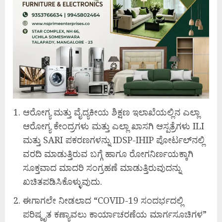
ಆರೋಗ್ಯ ಮತ್ತು ವೈದ್ಯಕೀಯ ಶಿಕ್ಷಣ ಇಲಾಖೆಯಲ್ಲಿನ ಎಲ್ಲಾ
ಆರೋಗ್ಯ ಕೇಂದ್ರಗಳು ಮತ್ತು ಎಲ್ಲಾ ಖಾಸಗಿ ಆಸ್ಪತ್ರೆಗಳು ILI
ಮತ್ತು SARI ಪಕರಣಗಳನ್ನು IDSP-IHIP ಪೋರ್ಟಲ್‌ನಲ್ಲಿ
ವರದಿ ಮಾಡುತ್ತಿರುವ ಬಗ್ಗೆ ಹಾಗೂ ರೋಗನಿರ್ಣಯಕ್ಕಾಗಿ
ಸೂಕ್ತವಾದ ಮಾದರಿ ಸಂಗ್ರಹಣೆ ಮಾಡುತ್ತಿರುವುದನ್ನು
ಖಚಿತಪಡಿಸಿಕೊಳ್ಳುವುದು.
ಈಗಾಗಲೇ ನೀಡಲಾದ “COVID-19 ಸಂದರ್ಭದಲ್ಲಿ
ಪರಿಷ್ಕೃತ ಕಣ್ಯಾವಲು ಕಾರ್ಯಾಚರಣೆಯ ಮಾರ್ಗಸೂಚಿಗಳ”