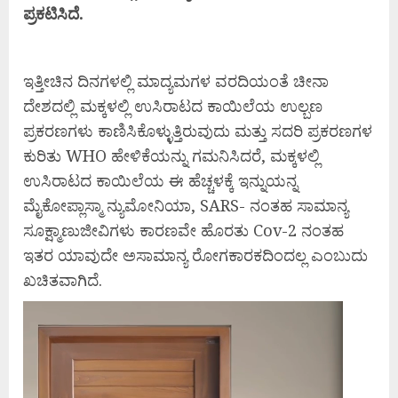
ಪ್ರಕಟಿಸಿದೆ.
ಇತ್ತೀಚಿನ ದಿನಗಳಲ್ಲಿ ಮಾದ್ಯಮಗಳ ವರದಿಯಂತೆ ಚೀನಾ
ದೇಶದಲ್ಲಿ ಮಕ್ಕಳಲ್ಲಿ ಉಸಿರಾಟದ ಕಾಯಿಲೆಯ ಉಲ್ಬಣ
ಪ್ರಕರಣಗಳು ಕಾಣಿಸಿಕೊಳ್ಳುತ್ತಿರುವುದು ಮತ್ತು ಸದರಿ ಪ್ರಕರಣಗಳ
ಕುರಿತು WHO ಹೇಳಿಕೆಯನ್ನು ಗಮನಿಸಿದರೆ, ಮಕ್ಕಳಲ್ಲಿ
ಉಸಿರಾಟದ ಕಾಯಿಲೆಯ ಈ ಹೆಚ್ಚಳಕ್ಕೆ ಇನ್ನುಯನ್ನ
ಮೈಕೋಪ್ಲಾಸ್ಮಾ ನ್ಯುಮೋನಿಯಾ, SARS- ನಂತಹ ಸಾಮಾನ್ಯ
ಸೂಕ್ಷ್ಮಾಣುಜೀವಿಗಳು ಕಾರಣವೇ ಹೊರತು Cov-2 ನಂತಹ
ಇತರ ಯಾವುದೇ ಅಸಾಮಾನ್ಯ ರೋಗಕಾರಕದಿಂದಲ್ಲ ಎಂಬುದು
ಖಚಿತವಾಗಿದೆ.