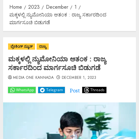
Home
2023
December
1
ಮಕ್ಕಳಲ್ಲಿ ನ್ಯುಮೋನಿಯಾ ಆತಂಕ : ರಾಜ್ಯ ಸರ್ಕಾರದಿಂದ
ಮಾರ್ಗಸೂಚಿ ಬಿಡುಗಡೆ
ಬ್ರೇಕಿಂಗ್ ನ್ಯೂಸ್
ರಾಜ್ಯ
ಮಕ್ಕಳಲ್ಲಿ ನ್ಯುಮೋನಿಯಾ ಆತಂಕ : ರಾಜ್ಯ
ಸರ್ಕಾರದಿಂದ ಮಾರ್ಗಸೂಚಿ ಬಿಡುಗಡೆ
MEDIA ONE KANNADA
DECEMBER 1, 2023
Post
WhatsApp
Telegram
Threads