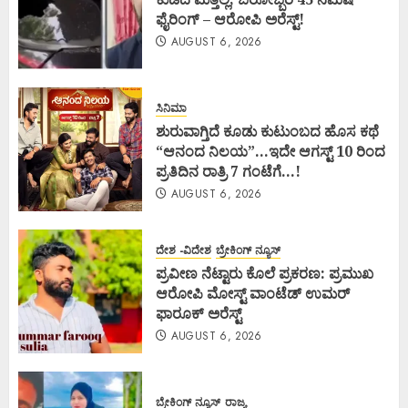
ಫೈರಿಂಗ್ – ಆರೋಪಿ ಅರೆಸ್ಟ್!
AUGUST 6, 2026
ಸಿನಿಮಾ
ಶುರುವಾಗ್ತಿದೆ ಕೂಡು ಕುಟುಂಬದ ಹೊಸ ಕಥೆ
“ಆನಂದ ನಿಲಯ”…ಇದೇ ಆಗಸ್ಟ್ 10 ರಿಂದ
ಪ್ರತಿದಿನ ರಾತ್ರಿ 7 ಗಂಟೆಗೆ…!
AUGUST 6, 2026
ದೇಶ -ವಿದೇಶ
ಬ್ರೇಕಿಂಗ್ ನ್ಯೂಸ್
ಪ್ರವೀಣ ನೆಟ್ಟಾರು ಕೊಲೆ ಪ್ರಕರಣ: ಪ್ರಮುಖ
ಆರೋಪಿ ಮೋಸ್ಟ್ ವಾಂಟೆಡ್ ಉಮರ್
ಫಾರೂಕ್ ಅರೆಸ್ಟ್
AUGUST 6, 2026
ಬ್ರೇಕಿಂಗ್ ನ್ಯೂಸ್
ರಾಜ್ಯ