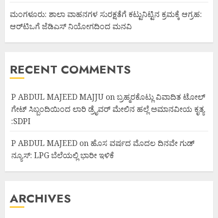
ಮಂಗಳೂರು: ಶಾಲಾ ವಾಹನಗಳ ಸುರಕ್ಷತೆಗೆ ಕಟ್ಟುನಿಟ್ಟಿನ ಕ್ರಮಕ್ಕೆ ಆಗ್ರಹ:
ಆರ್‌ಟಿಒಗೆ ಜೆಡಿಎಸ್ ನಿಯೋಗದಿಂದ ಮನವಿ
RECENT COMMENTS
P ABDUL MAJEED MAJJU
on
ಬ್ರಹ್ಮರಕೊಟ್ಲು ವಿವಾದಿತ ಟೋಲ್
ಗೇಟ್ ಸಿಬ್ಬಂದಿಯಿಂದ ಲಾರಿ ಡ್ರೈವರ್ ಮೇಲಿನ ಹಲ್ಲೆ ಅಮಾನವೀಯ ಕೃತ್ಯ
:SDPI
P ABDUL MAJEED
on
ಹೊಸ ವರ್ಷದ ಮೊದಲ ದಿನವೇ ಗುಡ್
ನ್ಯೂಸ್: LPG ಬೆಲೆಯಲ್ಲಿ ಭಾರೀ ಇಳಿಕೆ
ARCHIVES