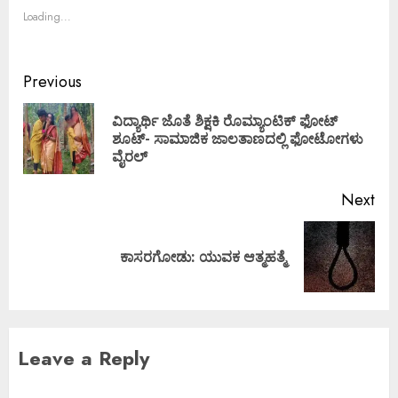
Loading...
Previous
ವಿದ್ಯಾರ್ಥಿ ಜೊತೆ ಶಿಕ್ಷಕಿ ರೊಮ್ಯಾಂಟಿಕ್‌ ಫೋಟ್‌
ಶೂಟ್‌- ಸಾಮಾಜಿಕ ಜಾಲತಾಣದಲ್ಲಿ ಫೋಟೋಗಳು
ವೈರಲ್
Next
ಕಾಸರಗೋಡು: ಯುವಕ ಆತ್ಮಹತ್ಮೆ
Leave a Reply