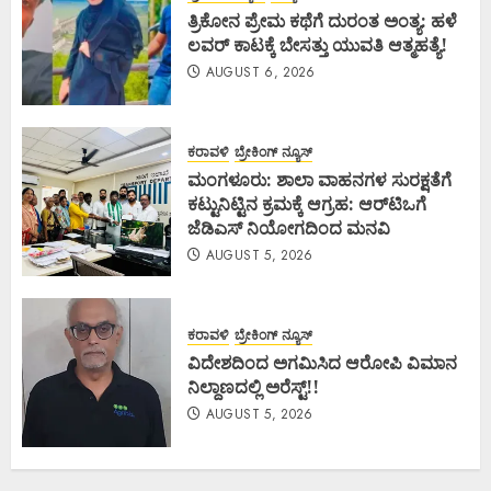
ತ್ರಿಕೋನ ಪ್ರೇಮ ಕಥೆಗೆ ದುರಂತ ಅಂತ್ಯ: ಹಳೆ
ಲವರ್ ಕಾಟಕ್ಕೆ ಬೇಸತ್ತು ಯುವತಿ ಆತ್ಮಹತ್ಯೆ!
AUGUST 6, 2026
ಕರಾವಳಿ
ಬ್ರೇಕಿಂಗ್ ನ್ಯೂಸ್
ಮಂಗಳೂರು: ಶಾಲಾ ವಾಹನಗಳ ಸುರಕ್ಷತೆಗೆ
ಕಟ್ಟುನಿಟ್ಟಿನ ಕ್ರಮಕ್ಕೆ ಆಗ್ರಹ: ಆರ್‌ಟಿಒಗೆ
ಜೆಡಿಎಸ್ ನಿಯೋಗದಿಂದ ಮನವಿ
AUGUST 5, 2026
ಕರಾವಳಿ
ಬ್ರೇಕಿಂಗ್ ನ್ಯೂಸ್
ವಿದೇಶದಿಂದ ಅಗಮಿಸಿದ ಆರೋಪಿ ವಿಮಾನ
ನಿಲ್ದಾಣದಲ್ಲಿ ಅರೆಸ್ಟ್‌!!
AUGUST 5, 2026