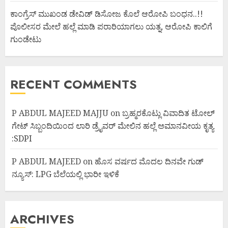
ಕಾಂಗ್ರೆಸ್ ಮುಖಂಡ ಡೇವಿಡ್ ಡಿಸೋಜ ಕೊಲೆ ಆರೋಪಿ ಬಂಧನ..!!
ಪೊಲೀಸರ ಮೇಲೆ ಹಲ್ಲೆ ಮಾಡಿ ಪರಾರಿಯಾಗಲು ಯತ್ನ, ಆರೋಪಿ ಕಾಲಿಗೆ
ಗುಂಡೇಟು
RECENT COMMENTS
P ABDUL MAJEED MAJJU
on
ಬ್ರಹ್ಮರಕೊಟ್ಲು ವಿವಾದಿತ ಟೋಲ್
ಗೇಟ್ ಸಿಬ್ಬಂದಿಯಿಂದ ಲಾರಿ ಡ್ರೈವರ್ ಮೇಲಿನ ಹಲ್ಲೆ ಅಮಾನವೀಯ ಕೃತ್ಯ
:SDPI
P ABDUL MAJEED
on
ಹೊಸ ವರ್ಷದ ಮೊದಲ ದಿನವೇ ಗುಡ್
ನ್ಯೂಸ್: LPG ಬೆಲೆಯಲ್ಲಿ ಭಾರೀ ಇಳಿಕೆ
ARCHIVES