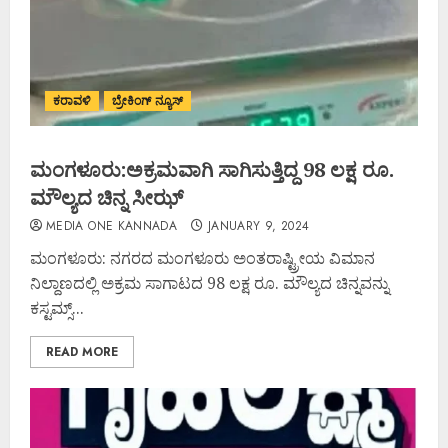
ಕರಾವಳಿ
ಬ್ರೇಕಿಂಗ್ ನ್ಯೂಸ್
ಮಂಗಳೂರು:ಅಕ್ರಮವಾಗಿ ಸಾಗಿಸುತ್ತಿದ್ದ 98 ಲಕ್ಷ ರೂ.
ಮೌಲ್ಯದ ಚಿನ್ನ ಸೀಝ್
MEDIA ONE KANNADA
JANUARY 9, 2024
ಮಂಗಳೂರು: ನಗರದ ಮಂಗಳೂರು ಅಂತರಾಷ್ಟ್ರೀಯ ವಿಮಾನ
ನಿಲ್ದಾಣದಲ್ಲಿ ಅಕ್ರಮ ಸಾಗಾಟದ 98 ಲಕ್ಷ ರೂ. ಮೌಲ್ಯದ ಚಿನ್ನವನ್ನು
ಕಸ್ಟಮ್ಸ್...
READ MORE