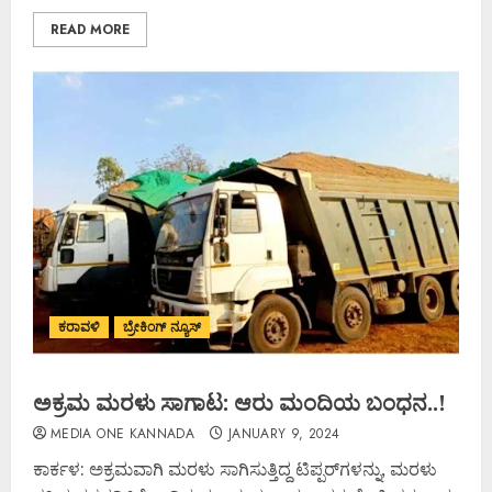
READ MORE
ಕರಾವಳಿ
ಬ್ರೇಕಿಂಗ್ ನ್ಯೂಸ್
ಅಕ್ರಮ ಮರಳು ಸಾಗಾಟ: ಆರು ಮಂದಿಯ ಬಂಧನ..!
MEDIA ONE KANNADA
JANUARY 9, 2024
ಕಾರ್ಕಳ: ಅಕ್ರಮವಾಗಿ ಮರಳು ಸಾಗಿಸುತ್ತಿದ್ದ ಟಿಪ್ಪರ್‌ಗಳನ್ನು, ಮರಳು