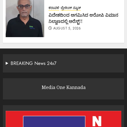
ಕರಾವಳಿ
ಬ್ರೇಕಿಂಗ್ ನ್ಯೂಸ್
ವಿದೇಶದಿಂದ ಅಗಮಿಸಿದ ಆರೋಪಿ ವಿಮಾನ
ನಿಲ್ದಾಣದಲ್ಲಿ ಅರೆಸ್ಟ್‌!!
AUGUST 5, 2026
BREAKING News 24x7
Media One Kannada