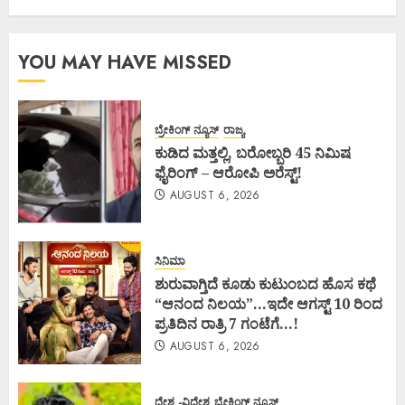
YOU MAY HAVE MISSED
ಬ್ರೇಕಿಂಗ್ ನ್ಯೂಸ್
ರಾಜ್ಯ
ಕುಡಿದ ಮತ್ತಲ್ಲಿ, ಬರೋಬ್ಬರಿ 45 ನಿಮಿಷ
ಫೈರಿಂಗ್ – ಆರೋಪಿ ಅರೆಸ್ಟ್!
AUGUST 6, 2026
ಸಿನಿಮಾ
ಶುರುವಾಗ್ತಿದೆ ಕೂಡು ಕುಟುಂಬದ ಹೊಸ ಕಥೆ
“ಆನಂದ ನಿಲಯ”…ಇದೇ ಆಗಸ್ಟ್ 10 ರಿಂದ
ಪ್ರತಿದಿನ ರಾತ್ರಿ 7 ಗಂಟೆಗೆ…!
AUGUST 6, 2026
ದೇಶ -ವಿದೇಶ
ಬ್ರೇಕಿಂಗ್ ನ್ಯೂಸ್