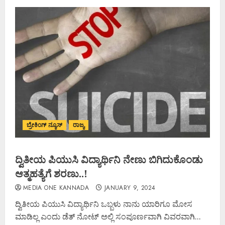
ಬ್ರೇಕಿಂಗ್ ನ್ಯೂಸ್
ರಾಜ್ಯ
ದ್ವಿತೀಯ ಪಿಯುಸಿ ವಿದ್ಯಾರ್ಥಿನಿ ನೇಣು ಬಿಗಿದುಕೊಂಡು
ಆತ್ಮಹತ್ಯೆಗೆ ಶರಣು..!
MEDIA ONE KANNADA
JANUARY 9, 2024
ದ್ವಿತೀಯ ಪಿಯುಸಿ ವಿದ್ಯಾರ್ಥಿನಿ ಒಬ್ಬಳು ನಾನು ಯಾರಿಗೂ ಮೋಸ
ಮಾಡಿಲ್ಲ ಎಂದು ಡೆತ್ ನೋಟ್ ಅಲ್ಲಿ ಸಂಪೂರ್ಣವಾಗಿ ವಿವರವಾಗಿ...