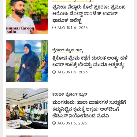
ಪ್ರವೀಣ ನೆಟ್ಟಾರು ಕೊಲೆ ಪ್ರಕರಣ: ಪ್ರಮುಖ
ಆರೋಪಿ ಮೋಸ್ಟ್ ವಾಂಟೆಡ್ ಉಮರ್
ಫಾರೂಕ್ ಅರೆಸ್ಟ್
AUGUST 6, 2026
ಬ್ರೇಕಿಂಗ್ ನ್ಯೂಸ್
ರಾಜ್ಯ
ತ್ರಿಕೋನ ಪ್ರೇಮ ಕಥೆಗೆ ದುರಂತ ಅಂತ್ಯ: ಹಳೆ
ಲವರ್ ಕಾಟಕ್ಕೆ ಬೇಸತ್ತು ಯುವತಿ ಆತ್ಮಹತ್ಯೆ!
AUGUST 6, 2026
ಕರಾವಳಿ
ಬ್ರೇಕಿಂಗ್ ನ್ಯೂಸ್
ಮಂಗಳೂರು: ಶಾಲಾ ವಾಹನಗಳ ಸುರಕ್ಷತೆಗೆ
ಕಟ್ಟುನಿಟ್ಟಿನ ಕ್ರಮಕ್ಕೆ ಆಗ್ರಹ: ಆರ್‌ಟಿಒಗೆ
ಜೆಡಿಎಸ್ ನಿಯೋಗದಿಂದ ಮನವಿ
AUGUST 5, 2026