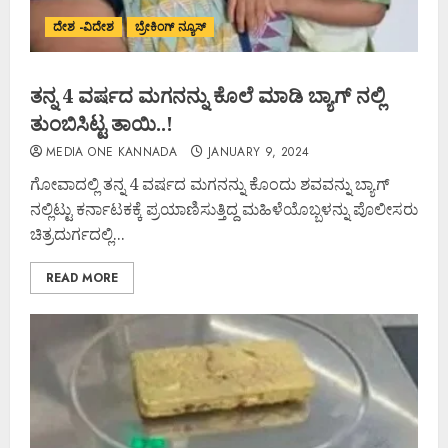
ದೇಶ -ವಿದೇಶ
ಬ್ರೇಕಿಂಗ್ ನ್ಯೂಸ್
ತನ್ನ 4 ವರ್ಷದ ಮಗನನ್ನು ಕೊಲೆ ಮಾಡಿ ಬ್ಯಾಗ್ ನಲ್ಲಿ
ತುಂಬಿಸಿಟ್ಟ ತಾಯಿ..!
MEDIA ONE KANNADA
JANUARY 9, 2024
ಗೋವಾದಲ್ಲಿ ತನ್ನ 4 ವರ್ಷದ ಮಗನನ್ನು ಕೊಂದು ಶವವನ್ನು ಬ್ಯಾಗ್‌
ನಲ್ಲಿಟ್ಟು ಕರ್ನಾಟಕಕ್ಕೆ ಪ್ರಯಾಣಿಸುತ್ತಿದ್ದ ಮಹಿಳೆಯೊಬ್ಬಳನ್ನು ಪೊಲೀಸರು
ಚಿತ್ರದುರ್ಗದಲ್ಲಿ...
READ MORE