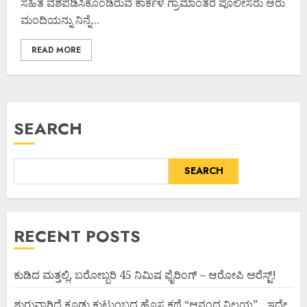
ಸಹಿತ ವಶಪಡಿಸಿಕೊಂಡಿರುವ ಕಾರ್ಕಳ ಗ್ರಾಮಾಂತರ ಪೊಲೀಸರು ಆರು
ಮಂದಿಯನ್ನು ನಿನ್ನೆ...
READ MORE
SEARCH
SEARCH
RECENT POSTS
ಕುಡಿದ ಮತ್ತಲ್ಲಿ, ಬರೋಬ್ಬರಿ 45 ನಿಮಿಷ ಫೈರಿಂಗ್ – ಆರೋಪಿ ಅರೆಸ್ಟ್!
ಶುರುವಾಗ್ತಿದೆ ಕೂಡು ಕುಟುಂಬದ ಹೊಸ ಕಥೆ “ಆನಂದ ನಿಲಯ”…ಇದೇ