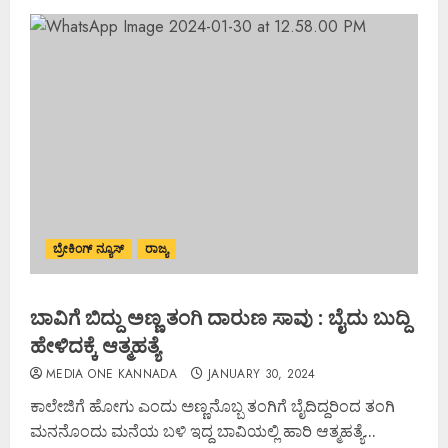
ಬ್ರೇಕಿಂಗ್ ನ್ಯೂಸ್
ರಾಜ್ಯ
ಬಾವಿಗೆ ಬಿದ್ದು ಅಣ್ಣ ತಂಗಿ ದಾರುಣ ಸಾವು : ಬೈದು ಬುದ್ದಿ
ಹೇಳಿದಕ್ಕೆ ಆತ್ಮಹತ್ಯೆ
MEDIA ONE KANNADA
JANUARY 30, 2024
ಕಾಲೇಜಿಗೆ ಹೋಗು ಎಂದು ಅಣ್ಣನೊಬ್ಬ ತಂಗಿಗೆ ಬೈದಿದ್ದರಿಂದ ತಂಗಿ
ಮನನೊಂದು ಮನೆಯ ಬಳಿ ಇದ್ದ ಬಾವಿಯಲ್ಲಿ ಹಾರಿ ಆತ್ಮಹತ್ಯೆ...