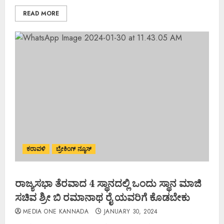
READ MORE
ಕರಾವಳಿ
ಬ್ರೇಕಿಂಗ್ ನ್ಯೂಸ್
ರಾಜ್ಯಸಭಾ ತೆರವಾದ 4 ಸ್ಥಾನದಲ್ಲಿ ಒಂದು ಸ್ಥಾನ ಮಾಜಿ
ಸಚಿವ ಶ್ರೀ ಬಿ ರಮಾನಾಥ ರೈ ಯವರಿಗೆ ಕೊಡಬೇಕು
MEDIA ONE KANNADA
JANUARY 30, 2024