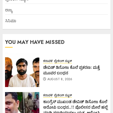
ರಾಜ್ಯ
ಸಿನಿಮಾ
YOU MAY HAVE MISSED
ಕರಾವಳಿ
ಬ್ರೇಕಿಂಗ್ ನ್ಯೂಸ್
ಡೇವಿಡ್ ಡಿಸೋಜ ಕೊಲೆ ಪ್ರಕರಣ: ಮತ್ತೆ
ಮೂವರ ಬಂಧನ
AUGUST 8, 2026
ಕರಾವಳಿ
ಬ್ರೇಕಿಂಗ್ ನ್ಯೂಸ್
ಕಾಂಗ್ರೆಸ್ ಮುಖಂಡ ಡೇವಿಡ್ ಡಿಸೋಜ ಕೊಲೆ
ಆರೋಪಿ ಬಂಧನ..!! ಪೊಲೀಸರ ಮೇಲೆ ಹಲ್ಲೆ
ಮಾಡಿ ಪರಾರಿಯಾಗಲು ಯತ್ನ, ಆರೋಪಿ