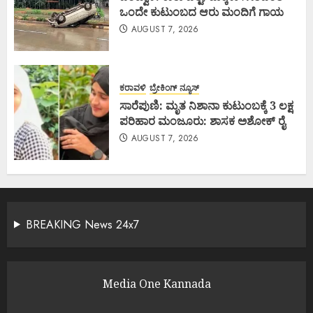
ಒಂದೇ ಕುಟುಂಬದ ಆರು ಮಂದಿಗೆ ಗಾಯ
AUGUST 7, 2026
ಕರಾವಳಿ
ಬ್ರೇಕಿಂಗ್ ನ್ಯೂಸ್
ಸಾರೆಪುಣಿ: ಮೃತ ನಿಶಾನಾ ಕುಟುಂಬಕ್ಕೆ 3 ಲಕ್ಷ
ಪರಿಹಾರ ಮಂಜೂರು: ಶಾಸಕ ಅಶೋಕ್ ರೈ
AUGUST 7, 2026
BREAKING News 24x7
Media One Kannada