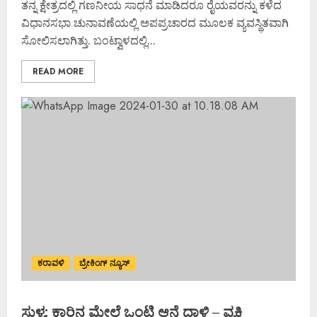
ತನ್ನ ಕ್ಷೇತ್ರದಲ್ಲಿ ಗಣನೀಯ ಸಾಧನೆ ಮಾಡಿದರೂ ರೈಯವರನ್ನು ಕಳೆದ
ವಿಧಾನಸಭಾ ಚುನಾವಣೆಯಲ್ಲಿ ಅಪಪ್ರಚಾರದ ಮೂಲಕ ವ್ಯವಸ್ಥಿತವಾಗಿ
ಸೋಲಿಸಲಾಗಿತ್ತು. ಬಂಟ್ವಾಳದಲ್ಲಿ...
READ MORE
ಕರಾವಳಿ
ಬ್ರೇಕಿಂಗ್ ನ್ಯೂಸ್
ಸುಳ್ಯ: ಕಾರಿನ ಮೇಲೆ ಒಂಟಿ ಆನೆ ದಾಳಿ – ವ್ಯಕ್ತಿ