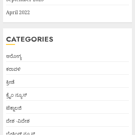
April 2022
CATEGORIES
ಆರೋಗ್ಯ
ಕರಾವಳಿ
ಕ್ರೀಡೆ
ಕ್ರೈಂ ನ್ಯೂಸ್
ಟೆಕ್ನಾಲಜಿ
ದೇಶ -ವಿದೇಶ
ಬ್ರೇಕಿಂಗ್ ನ್ಯೂಸ್