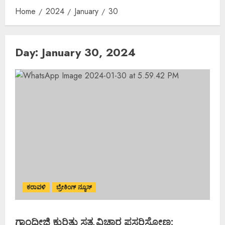
Home
2024
January
30
Day:
January 30, 2024
ಕರಾವಳಿ
ಬ್ರೇಕಿಂಗ್ ನ್ಯೂಸ್
ಗಾಂಧೀಜಿ ಕುರಿತು ಸತ್ಯ ವಿಚಾರ ಪಸರಿಸೋಣ: