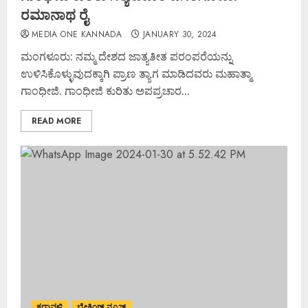
ರಮಾನಾಥ ರೈ
MEDIA ONE KANNADA
JANUARY 30, 2024
ಮಂಗಳೂರು: ನಮ್ಮ ದೇಶದ ಜಾತ್ಯತೀತ ಪರಂಪರೆಯನ್ನು
ಉಳಿಸಿಕೊಳ್ಳುವುದಕ್ಕಾಗಿ ಪ್ರಾಣ ತ್ಯಾಗ ಮಾಡಿದವರು ಮಹಾತ್ಮಾ
ಗಾಂಧೀಜಿ. ಗಾಂಧೀಜಿ ಕುರಿತು ಅಪಪ್ರಚಾರ...
READ MORE
ಕರಾವಳಿ
ಬ್ರೇಕಿಂಗ್ ನ್ಯೂಸ್