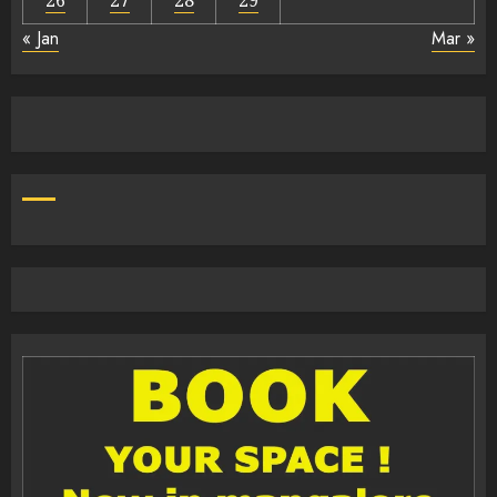
« Jan
Mar »