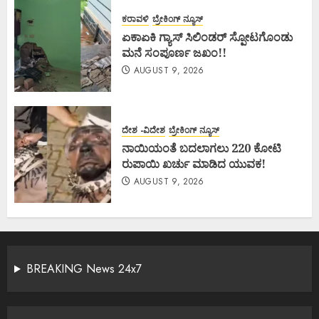
ಕರಾವಳಿ
ಬ್ರೇಕಿಂಗ್ ನ್ಯೂಸ್
ಏಕಾಏಕಿ ಗ್ಯಾಸ್ ಸಿಲಿಂಡರ್ ಸ್ಪೋಟಗೊಂಡು
ಮನೆ ಸಂಪೂರ್ಣ ಜಖಂ!!
AUGUST 9, 2026
ದೇಶ -ವಿದೇಶ
ಬ್ರೇಕಿಂಗ್ ನ್ಯೂಸ್
ನಾಯಿಯಂತೆ ಬದಲಾಗಲು 220 ಕೋಟಿ
ರುಪಾಯಿ ಖರ್ಚು ಮಾಡಿದ ಯುವಕ!
AUGUST 9, 2026
BREAKING News 24x7