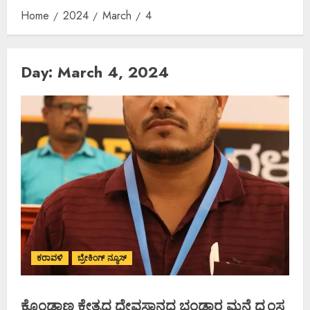
Home
2024
March
4
Day:
March 4, 2024
ಕರಾವಳಿ
ಬ್ರೇಕಿಂಗ್ ನ್ಯೂಸ್
ಕೊಂಡಾಣ ಕ್ಷೇತ್ರದ ದೇವಸ್ಥಾನದ ಭಂಡಾರ ಮನೆ ಧ್ವಂಸ