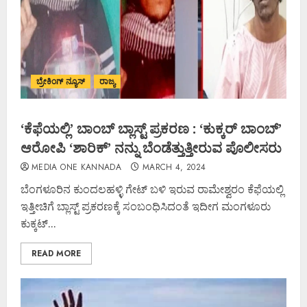
ಬ್ರೇಕಿಂಗ್ ನ್ಯೂಸ್
ರಾಜ್ಯ
‘ಕೆಫೆಯಲ್ಲಿ’ ಬಾಂಬ್ ಬ್ಲಾಸ್ಟ್ ಪ್ರಕರಣ : ‘ಕುಕ್ಕರ್ ಬಾಂಬ್’
ಆರೋಪಿ ‘ಶಾರಿಕ್’ ನನ್ನು ಬೆಂಡೆತ್ತುತ್ತೀರುವ ಪೊಲೀಸರು
MEDIA ONE KANNADA
MARCH 4, 2024
ಬೆಂಗಳೂರಿನ ಕುಂದಲಹಳ್ಳಿ ಗೇಟ್ ಬಳಿ ಇರುವ ರಾಮೇಶ್ವರಂ ಕೆಫೆಯಲ್ಲಿ
ಇತ್ತೀಚಿಗೆ ಬ್ಲಾಸ್ಟ್ ಪ್ರಕರಣಕ್ಕೆ ಸಂಬಂಧಿಸಿದಂತೆ ಇದೀಗ ಮಂಗಳೂರು
ಕುಕ್ಕಟ್...
READ MORE