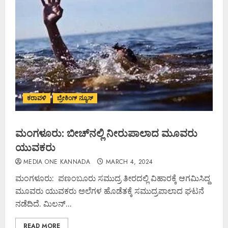
ಕರಾವಳಿ
ಬ್ರೇಕಿಂಗ್ ನ್ಯೂಸ್
ಮಂಗಳೂರು: ಬೀಚ್‌ನಲ್ಲಿ ನೀರುಪಾಲಾದ ಮೂವರು
ಯುವಕರು
MEDIA ONE KANNADA
MARCH 4, 2024
ಮಂಗಳೂರು: ಪಣಂಬೂರು ಸಮುದ್ರ ತೀರದಲ್ಲಿ ವಿಹಾರಕ್ಕೆ ಆಗಮಿಸಿದ್ದ
ಮೂವರು ಯುವಕರು ಅಲೆಗಳ ಹೊಡೆತಕ್ಕೆ ಸಮುದ್ರಪಾಲಾದ ಘಟನೆ
ನಡೆದಿದೆ. ಮಿಲನ್‌...
READ MORE