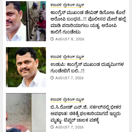
ಕರಾವಳಿ
ಬ್ರೇಕಿಂಗ್ ನ್ಯೂಸ್
ಕಾಂಗ್ರೆಸ್ ಮುಖಂಡ ಡೇವಿಡ್ ಡಿಸೋಜ ಕೊಲೆ
ಆರೋಪಿ ಬಂಧನ..!! ಪೊಲೀಸರ ಮೇಲೆ ಹಲ್ಲೆ
ಮಾಡಿ ಪರಾರಿಯಾಗಲು ಯತ್ನ, ಆರೋಪಿ
ಕಾಲಿಗೆ ಗುಂಡೇಟು
AUGUST 8, 2026
ಕರಾವಳಿ
ಬ್ರೇಕಿಂಗ್ ನ್ಯೂಸ್
ಉಡುಪಿ: ಕಾಂಗ್ರೆಸ್ ಮುಖಂಡ ದುಷ್ಕರ್ಮಿಗಳ
ಗುಂಡೇಟಿಗೆ ಬಲಿ..!!
AUGUST 7, 2026
ಕರಾವಳಿ
ಬ್ರೇಕಿಂಗ್ ನ್ಯೂಸ್
ಬಿ.ಸಿ.ರೋಡ್ ಎನ್.ಜಿ. ಸರ್ಕಲ್‌ನಲ್ಲಿ ಭೀಕರ
ಅಪಘಾತ: ಚಿಕಿತ್ಸೆ ಫಲಕಾರಿಯಾಗದೆ ಇಬ್ಬರು
ಮೃತ್ಯು- ಟಿಪ್ಪರ್ ಚಾಲಕ ವಶಕ್ಕೆ
AUGUST 7, 2026