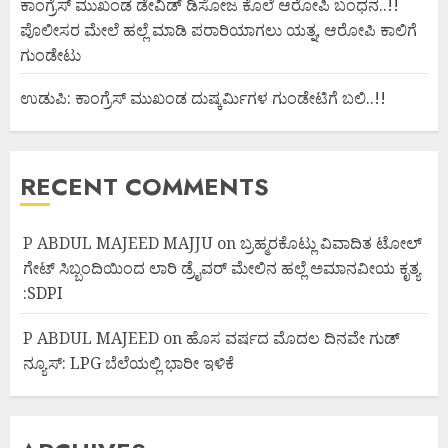
ಕಾಂಗ್ರೆಸ್ ಮುಖಂಡ ಡೇವಿಡ್ ಡಿಸೋಜ ಕೊಲೆ ಆರೋಪಿ ಬಂಧನ..!!
ಪೊಲೀಸರ ಮೇಲೆ ಹಲ್ಲೆ ಮಾಡಿ ಪರಾರಿಯಾಗಲು ಯತ್ನ, ಆರೋಪಿ ಕಾಲಿಗೆ
ಗುಂಡೇಟು
ಉಡುಪಿ: ಕಾಂಗ್ರೆಸ್ ಮುಖಂಡ ದುಷ್ಕರ್ಮಿಗಳ ಗುಂಡೇಟಿಗೆ ಬಲಿ..!!
RECENT COMMENTS
P ABDUL MAJEED MAJJU
on
ಬ್ರಹ್ಮರಕೊಟ್ಲು ವಿವಾದಿತ ಟೋಲ್
ಗೇಟ್ ಸಿಬ್ಬಂದಿಯಿಂದ ಲಾರಿ ಡ್ರೈವರ್ ಮೇಲಿನ ಹಲ್ಲೆ ಅಮಾನವೀಯ ಕೃತ್ಯ
:SDPI
P ABDUL MAJEED
on
ಹೊಸ ವರ್ಷದ ಮೊದಲ ದಿನವೇ ಗುಡ್
ನ್ಯೂಸ್: LPG ಬೆಲೆಯಲ್ಲಿ ಭಾರೀ ಇಳಿಕೆ