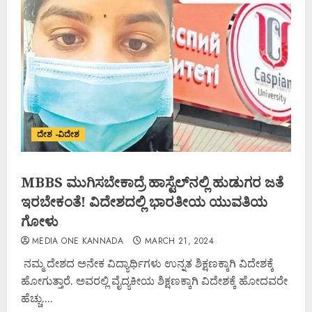
ದೇಶ -ವಿದೇಶ
MBBS ಮುಗಿಸಬೇಕಾದ್ರೆ ಹಾಸ್ಟೆಲ್​ನಲ್ಲಿ ಹುಡುಗರ ಜತೆ
ಇರಬೇಕಂತೆ! ವಿದೇಶದಲ್ಲಿ ಭಾರತೀಯ ಯುವತಿಯ
ಗೋಳು
MEDIA ONE KANNADA
MARCH 21, 2024
ನಮ್ಮ ದೇಶದ ಅನೇಕ ವಿದ್ಯಾರ್ಥಿಗಳು ಉನ್ನತ ಶಿಕ್ಷಣಕ್ಕಾಗಿ ವಿದೇಶಕ್ಕೆ
ಹೋಗುತ್ತಾರೆ. ಅವರಲ್ಲಿ ವೈದ್ಯಕೀಯ ಶಿಕ್ಷಣಕ್ಕಾಗಿ ವಿದೇಶಕ್ಕೆ ಹೋದವರೇ
ಹೆಚ್ಚು....