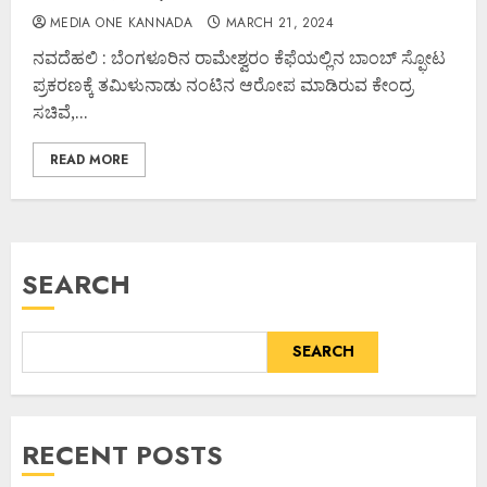
MEDIA ONE KANNADA
MARCH 21, 2024
ನವದೆಹಲಿ : ಬೆಂಗಳೂರಿನ ರಾಮೇಶ್ವರಂ ಕೆಫೆಯಲ್ಲಿನ ಬಾಂಬ್ ಸ್ಫೋಟ
ಪ್ರಕರಣಕ್ಕೆ ತಮಿಳುನಾಡು ನಂಟಿನ ಆರೋಪ ಮಾಡಿರುವ ಕೇಂದ್ರ
ಸಚಿವೆ,...
READ MORE
SEARCH
SEARCH
RECENT POSTS