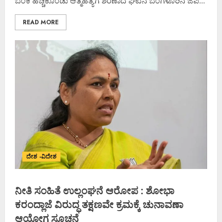
ಬೆಂಕಿ ಹಚ್ಚಿಕೊಂಡು ಆತ್ಮಹತ್ಯೆಗೆ ಶರಣಾದ ಘಟನೆ ಬೆಂಗಳೂರಿನ ಜೆಪಿ...
READ MORE
ದೇಶ -ವಿದೇಶ
ನೀತಿ ಸಂಹಿತೆ ಉಲ್ಲಂಘನೆ ಆರೋಪ : ಶೋಭಾ
ಕರಂದ್ಲಾಜೆ ವಿರುದ್ಧ ತಕ್ಷಣವೇ ಕ್ರಮಕ್ಕೆ ಚುನಾವಣಾ
ಆಯೋಗ ಸೂಚನೆ