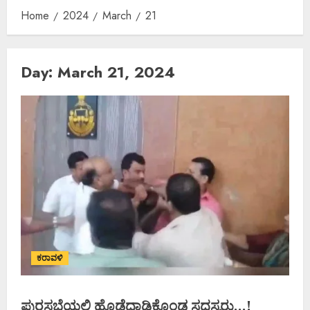
Home
2024
March
21
Day:
March 21, 2024
ಕರಾವಳಿ
ಪುರಸಭೆಯಲ್ಲಿ ಹೊಡೆದಾಡಿಕೊಂಡ ಸದಸ್ಯರು…!