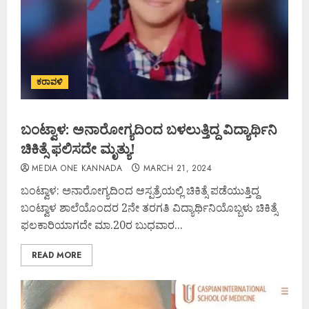
ಕರಾವಳಿ
ಬಂಟ್ವಾಳ: ಅನಾರೋಗ್ಯದಿಂದ ಬಳಲುತ್ತಿದ್ದ ವಿದ್ಯಾರ್ಥಿನಿ
ಚಿಕಿತ್ಸೆ ಫಲಿಸದೇ ಮೃತ್ಯು!
MEDIA ONE KANNADA
MARCH 21, 2024
ಬಂಟ್ವಾಳ: ಅನಾರೋಗ್ಯದಿಂದ ಆಸ್ಪತ್ರೆಯಲ್ಲಿ ಚಿಕಿತ್ಸೆ ಪಡೆಯುತ್ತಿದ್ದ
ಬಂಟ್ವಾಳ ಶಾಲೆಯೊಂದರ 2ನೇ ತರಗತಿ ವಿದ್ಯಾರ್ಥಿನಿಯೊಬ್ಬಳು ಚಿಕಿತ್ಸೆ
ಫಲಕಾರಿಯಾಗದೇ ಮಾ.20ರ ಬುಧವಾರ...
READ MORE