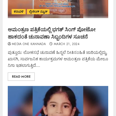
ಕರಾವಳಿ
ಬ್ರೇಕಿಂಗ್ ನ್ಯೂಸ್
ಆಮಂತ್ರಣ ಪತ್ರಿಕೆಯಲ್ಲಿ ಭಗತ್ ಸಿಂಗ್ ಪೋಟೋ
ಹಾಕದಂತೆ ಚುನಾವಣಾ ಸಿಬ್ಬಂದಿಗಳ ಸೂಚನೆ
MEDIA ONE KANNADA
MARCH 21, 2024
ಪುತ್ತೂರು: ಲೋಕಸಭೆ ಚುನಾವಣೆ ಹಿನ್ನಲೆ ನೀತಿಸಂಹಿತೆ ಜಾರಿಯಲ್ಲಿದ್ದು,
ಖಾಸಗಿ, ಸಾರ್ವಜನಿಕ ಕಾರ್ಯಕ್ರಮಗಳ ಆಮಂತ್ರಣ ಪತ್ರಿಕೆಯ ಮೇಲೂ
ನಿಗಾ ಇಡಲಾಗುತ್ತಿದೆ....
READ MORE