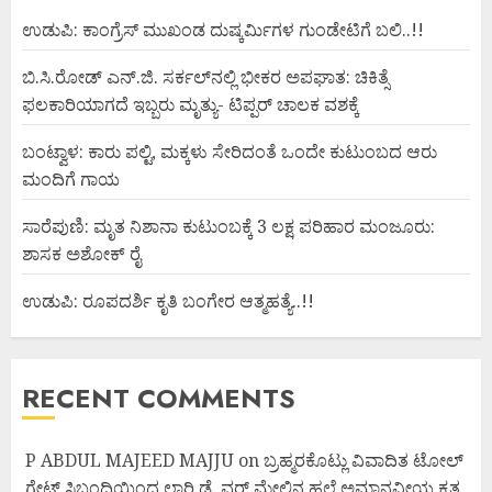
ಉಡುಪಿ: ಕಾಂಗ್ರೆಸ್ ಮುಖಂಡ ದುಷ್ಕರ್ಮಿಗಳ ಗುಂಡೇಟಿಗೆ ಬಲಿ..!!
ಬಿ.ಸಿ.ರೋಡ್ ಎನ್.ಜಿ. ಸರ್ಕಲ್‌ನಲ್ಲಿ ಭೀಕರ ಅಪಘಾತ: ಚಿಕಿತ್ಸೆ
ಫಲಕಾರಿಯಾಗದೆ ಇಬ್ಬರು ಮೃತ್ಯು- ಟಿಪ್ಪರ್ ಚಾಲಕ ವಶಕ್ಕೆ
ಬಂಟ್ವಾಳ: ಕಾರು ಪಲ್ಟಿ, ಮಕ್ಕಳು ಸೇರಿದಂತೆ ಒಂದೇ ಕುಟುಂಬದ ಆರು
ಮಂದಿಗೆ ಗಾಯ
ಸಾರೆಪುಣಿ: ಮೃತ ನಿಶಾನಾ ಕುಟುಂಬಕ್ಕೆ 3 ಲಕ್ಷ ಪರಿಹಾರ ಮಂಜೂರು:
ಶಾಸಕ ಅಶೋಕ್ ರೈ
ಉಡುಪಿ: ರೂಪದರ್ಶಿ ಕೃತಿ ಬಂಗೇರ ಆತ್ಮಹತ್ಯೆ..!!
RECENT COMMENTS
P ABDUL MAJEED MAJJU
on
ಬ್ರಹ್ಮರಕೊಟ್ಲು ವಿವಾದಿತ ಟೋಲ್
ಗೇಟ್ ಸಿಬ್ಬಂದಿಯಿಂದ ಲಾರಿ ಡ್ರೈವರ್ ಮೇಲಿನ ಹಲ್ಲೆ ಅಮಾನವೀಯ ಕೃತ್ಯ