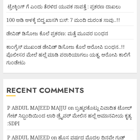
ಟ್ರೇಕ್ಕಿಂಗ್ ಗೆ ಎಂದು ತೆರಳಿದ ಯುವಕ ನಾಪತ್ತೆ : ಪ್ರಕರಣ ದಾಖಲು
100 ಅಡಿ ಆಳಕ್ಕೆ ಬಿದ್ದ ಖಾಸಗಿ ಬಸ್: 7 ಮಂದಿ ದುರಂತ ಸಾವು..!!
ಡೇವಿಡ್ ಡಿಸೋಜ ಕೊಲೆ ಪ್ರಕರಣ: ಮತ್ತೆ ಮೂವರ ಬಂಧನ
ಕಾಂಗ್ರೆಸ್ ಮುಖಂಡ ಡೇವಿಡ್ ಡಿಸೋಜ ಕೊಲೆ ಆರೋಪಿ ಬಂಧನ..!!
ಪೊಲೀಸರ ಮೇಲೆ ಹಲ್ಲೆ ಮಾಡಿ ಪರಾರಿಯಾಗಲು ಯತ್ನ, ಆರೋಪಿ ಕಾಲಿಗೆ
ಗುಂಡೇಟು
RECENT COMMENTS
P ABDUL MAJEED MAJJU
on
ಬ್ರಹ್ಮರಕೊಟ್ಲು ವಿವಾದಿತ ಟೋಲ್
ಗೇಟ್ ಸಿಬ್ಬಂದಿಯಿಂದ ಲಾರಿ ಡ್ರೈವರ್ ಮೇಲಿನ ಹಲ್ಲೆ ಅಮಾನವೀಯ ಕೃತ್ಯ
:SDPI
P ABDUL MAJEED
on
ಹೊಸ ವರ್ಷದ ಮೊದಲ ದಿನವೇ ಗುಡ್