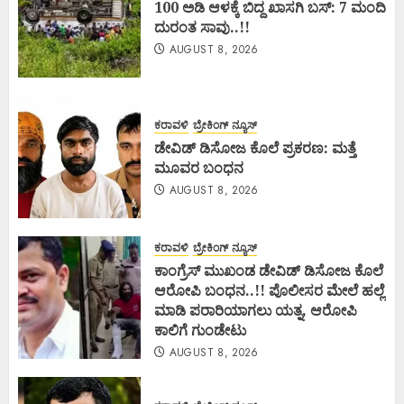
100 ಅಡಿ ಆಳಕ್ಕೆ ಬಿದ್ದ ಖಾಸಗಿ ಬಸ್: 7 ಮಂದಿ
ದುರಂತ ಸಾವು..!!
AUGUST 8, 2026
ಕರಾವಳಿ
ಬ್ರೇಕಿಂಗ್ ನ್ಯೂಸ್
ಡೇವಿಡ್ ಡಿಸೋಜ ಕೊಲೆ ಪ್ರಕರಣ: ಮತ್ತೆ
ಮೂವರ ಬಂಧನ
AUGUST 8, 2026
ಕರಾವಳಿ
ಬ್ರೇಕಿಂಗ್ ನ್ಯೂಸ್
ಕಾಂಗ್ರೆಸ್ ಮುಖಂಡ ಡೇವಿಡ್ ಡಿಸೋಜ ಕೊಲೆ
ಆರೋಪಿ ಬಂಧನ..!! ಪೊಲೀಸರ ಮೇಲೆ ಹಲ್ಲೆ
ಮಾಡಿ ಪರಾರಿಯಾಗಲು ಯತ್ನ, ಆರೋಪಿ
ಕಾಲಿಗೆ ಗುಂಡೇಟು
AUGUST 8, 2026