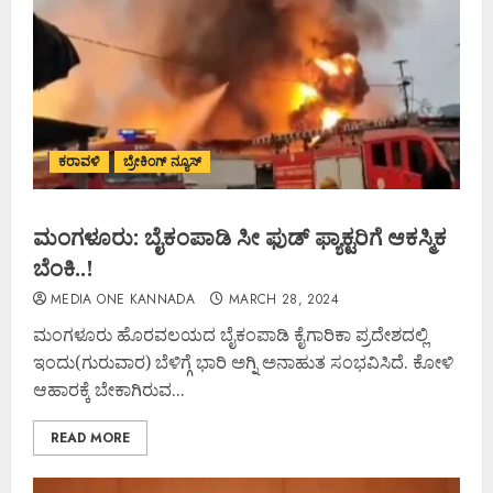
ಕರಾವಳಿ
ಬ್ರೇಕಿಂಗ್ ನ್ಯೂಸ್
ಮಂಗಳೂರು: ಬೈಕಂಪಾಡಿ ಸೀ ಫುಡ್ ಫ್ಯಾಕ್ಟರಿಗೆ ಆಕಸ್ಮಿಕ
ಬೆಂಕಿ..!
MEDIA ONE KANNADA
MARCH 28, 2024
ಮಂಗಳೂರು ಹೊರವಲಯದ ಬೈಕಂಪಾಡಿ ಕೈಗಾರಿಕಾ ಪ್ರದೇಶದಲ್ಲಿ
ಇಂದು(ಗುರುವಾರ) ಬೆಳಿಗ್ಗೆ ಭಾರಿ ಅಗ್ನಿ ಅನಾಹುತ ಸಂಭವಿಸಿದೆ. ಕೋಳಿ
ಆಹಾರಕ್ಕೆ ಬೇಕಾಗಿರುವ...
READ MORE