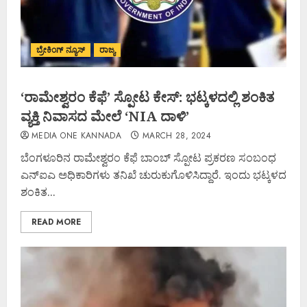
ಬ್ರೇಕಿಂಗ್ ನ್ಯೂಸ್
ರಾಜ್ಯ
‘ರಾಮೇಶ್ವರಂ ಕೆಫೆ’ ಸ್ಪೋಟ ಕೇಸ್: ಭಟ್ಕಳದಲ್ಲಿ ಶಂಕಿತ
ವ್ಯಕ್ತಿ ನಿವಾಸದ ಮೇಲೆ ‘NIA ದಾಳಿ’
MEDIA ONE KANNADA
MARCH 28, 2024
ಬೆಂಗಳೂರಿನ ರಾಮೇಶ್ವರಂ ಕೆಫೆ ಬಾಂಬ್ ಸ್ಪೋಟ ಪ್ರಕರಣ ಸಂಬಂಧ
ಎನ್‌ಐಎ ಅಧಿಕಾರಿಗಳು ತನಿಖೆ ಚುರುಕುಗೊಳಿಸಿದ್ದಾರೆ. ಇಂದು ಭಟ್ಕಳದ
ಶಂಕಿತ...
READ MORE