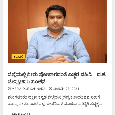
ಕರಾವಳಿ
ಜಿಲ್ಲೆಯಲ್ಲಿ ನೀರು ಪೋಲಾಗದಂತೆ ಎಚ್ಚರ ವಹಿಸಿ – ದ.ಕ.
ಜಿಲ್ಲಾಧಿಕಾರಿ ಸೂಚನೆ
MEDIA ONE KANNADA
MARCH 28, 2024
ಮಂಗಳೂರು: ದಕ್ಷಿಣ ಕನ್ನಡ ಜಿಲ್ಲೆಯಲ್ಲಿ ಸದ್ಯ ಕುಡಿಯುವವ ನೀರಿಗೆ
ಯಾವುದೇ ತೊಂದರೆ ಇಲ್ಲ, ರೇಷನಿಂಗ್ ಮಾಡುವ ಪರಿಸ್ಥಿತಿ ಸದ್ಯಕ್ಕೆ...
READ MORE