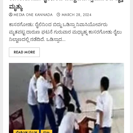
ಮೃತ್ಯು
MEDIA ONE KANNADA
MARCH 28, 2024
ಕಾಸರಗೋಡು: ರೈಲಿನಿಂದ ಬಿದ್ದು ಒಡಿಸ್ಸಾ ನಿವಾಸಿಯೋರ್ವರು
ಮೃತಪಟ್ಟ ದಾರುಣ ಘಟನೆ ಗುರುವಾರ ಮಧ್ಯಾಹ್ನ ಕಾಸರಗೋಡು ರೈಲು
ನಿಲ್ದಾಣದಲ್ಲಿ ನಡೆದಿದೆ. ಒಡಿಸ್ಸಾದ...
READ MORE
ಬ್ರೇಕಿಂಗ್ ನ್ಯೂಸ್
ರಾಜ್ಯ