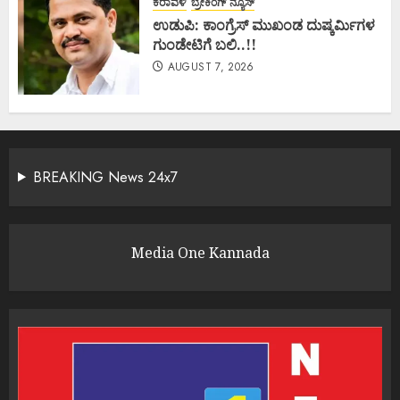
ಕರಾವಳಿ
ಬ್ರೇಕಿಂಗ್ ನ್ಯೂಸ್
ಉಡುಪಿ: ಕಾಂಗ್ರೆಸ್ ಮುಖಂಡ ದುಷ್ಕರ್ಮಿಗಳ
ಗುಂಡೇಟಿಗೆ ಬಲಿ..!!
AUGUST 7, 2026
BREAKING News 24x7
Media One Kannada