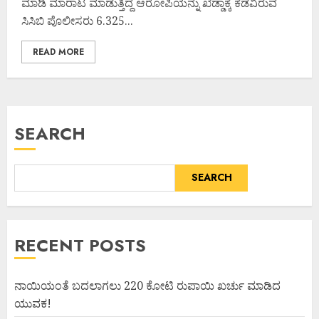
ಮಾಡಿ ಮಾರಾಟ ಮಾಡುತ್ತಿದ್ದ ಆರೋಪಿಯನ್ನು ಖೆಡ್ಡಾಕ್ಕೆ ಕೆಡವಿರುವ
ಸಿಸಿಬಿ ಪೊಲೀಸರು 6.325...
READ MORE
SEARCH
SEARCH
RECENT POSTS
ನಾಯಿಯಂತೆ ಬದಲಾಗಲು 220 ಕೋಟಿ ರುಪಾಯಿ ಖರ್ಚು ಮಾಡಿದ
ಯುವಕ!