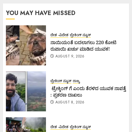
YOU MAY HAVE MISSED
ದೇಶ -ವಿದೇಶ
ಬ್ರೇಕಿಂಗ್ ನ್ಯೂಸ್
ನಾಯಿಯಂತೆ ಬದಲಾಗಲು 220 ಕೋಟಿ
ರುಪಾಯಿ ಖರ್ಚು ಮಾಡಿದ ಯುವಕ!
AUGUST 9, 2026
ಬ್ರೇಕಿಂಗ್ ನ್ಯೂಸ್
ರಾಜ್ಯ
ಟ್ರೇಕ್ಕಿಂಗ್ ಗೆ ಎಂದು ತೆರಳಿದ ಯುವಕ ನಾಪತ್ತೆ
: ಪ್ರಕರಣ ದಾಖಲು
AUGUST 8, 2026
ದೇಶ -ವಿದೇಶ
ಬ್ರೇಕಿಂಗ್ ನ್ಯೂಸ್