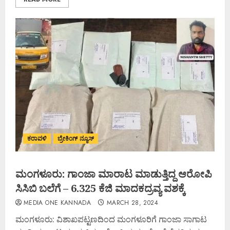
ಕರಾವಳಿ
ಬ್ರೇಕಿಂಗ್ ನ್ಯೂಸ್
ಮಂಗಳೂರು: ಗಾಂಜಾ ಮಾರಾಟ ಮಾಡುತ್ತಿದ್ದ ಆರೋಪಿ
ಸಿಸಿಬಿ ಬಲೆಗೆ – 6.325 ಕೆಜಿ ಮಾದಕದ್ರವ್ಯ ವಶಕ್ಕೆ
MEDIA ONE KANNADA
MARCH 28, 2024
ಮಂಗಳೂರು: ವಿಶಾಖಪಟ್ಟಣದಿಂದ ಮಂಗಳೂರಿಗೆ ಗಾಂಜಾ ಸಾಗಾಟ