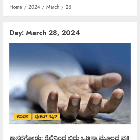
Home
2024
March
28
Day:
March 28, 2024
ಕರಾವಳಿ
ಬ್ರೇಕಿಂಗ್ ನ್ಯೂಸ್
ಕಾಸರಗೋಡು: ರೈಲಿನಿಂದ ಬಿದ್ದು ಒಡಿಸ್ಸಾ ಮೂಲದ ವ್ಯಕ್ತಿ