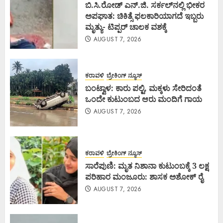
ಬಿ.ಸಿ.ರೋಡ್ ಎನ್.ಜಿ. ಸರ್ಕಲ್‌ನಲ್ಲಿ ಭೀಕರ
ಅಪಘಾತ: ಚಿಕಿತ್ಸೆ ಫಲಕಾರಿಯಾಗದೆ ಇಬ್ಬರು
ಮೃತ್ಯು- ಟಿಪ್ಪರ್ ಚಾಲಕ ವಶಕ್ಕೆ
AUGUST 7, 2026
ಕರಾವಳಿ
ಬ್ರೇಕಿಂಗ್ ನ್ಯೂಸ್
ಬಂಟ್ವಾಳ: ಕಾರು ಪಲ್ಟಿ, ಮಕ್ಕಳು ಸೇರಿದಂತೆ
ಒಂದೇ ಕುಟುಂಬದ ಆರು ಮಂದಿಗೆ ಗಾಯ
AUGUST 7, 2026
ಕರಾವಳಿ
ಬ್ರೇಕಿಂಗ್ ನ್ಯೂಸ್
ಸಾರೆಪುಣಿ: ಮೃತ ನಿಶಾನಾ ಕುಟುಂಬಕ್ಕೆ 3 ಲಕ್ಷ
ಪರಿಹಾರ ಮಂಜೂರು: ಶಾಸಕ ಅಶೋಕ್ ರೈ
AUGUST 7, 2026