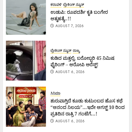
ಕರಾವಳಿ
ಬ್ರೇಕಿಂಗ್ ನ್ಯೂಸ್
ಉಡುಪಿ: ರೂಪದರ್ಶಿ ಕೃತಿ ಬಂಗೇರ
ಆತ್ಮಹತ್ಯೆ..!!
AUGUST 7, 2026
ಬ್ರೇಕಿಂಗ್ ನ್ಯೂಸ್
ರಾಜ್ಯ
ಕುಡಿದ ಮತ್ತಲ್ಲಿ, ಬರೋಬ್ಬರಿ 45 ನಿಮಿಷ
ಫೈರಿಂಗ್ – ಆರೋಪಿ ಅರೆಸ್ಟ್!
AUGUST 6, 2026
ಸಿನಿಮಾ
ಶುರುವಾಗ್ತಿದೆ ಕೂಡು ಕುಟುಂಬದ ಹೊಸ ಕಥೆ
“ಆನಂದ ನಿಲಯ”…ಇದೇ ಆಗಸ್ಟ್ 10 ರಿಂದ
ಪ್ರತಿದಿನ ರಾತ್ರಿ 7 ಗಂಟೆಗೆ…!
AUGUST 6, 2026