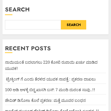
SEARCH
SEARCH
RECENT POSTS
ನಾಯಿಯಂತೆ ಬದಲಾಗಲು 220 ಕೋಟಿ ರುಪಾಯಿ ಖರ್ಚು ಮಾಡಿದ
ಯುವಕ!
ಟ್ರೇಕ್ಕಿಂಗ್ ಗೆ ಎಂದು ತೆರಳಿದ ಯುವಕ ನಾಪತ್ತೆ : ಪ್ರಕರಣ ದಾಖಲು
100 ಅಡಿ ಆಳಕ್ಕೆ ಬಿದ್ದ ಖಾಸಗಿ ಬಸ್: 7 ಮಂದಿ ದುರಂತ ಸಾವು..!!
ಡೇವಿಡ್ ಡಿಸೋಜ ಕೊಲೆ ಪ್ರಕರಣ: ಮತ್ತೆ ಮೂವರ ಬಂಧನ