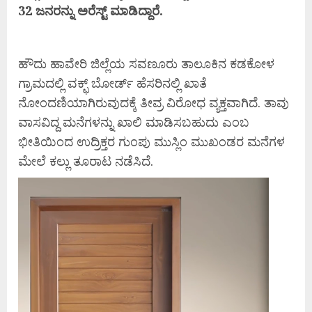
32 ಜನರನ್ನು ಅರೆಸ್ಟ್ ಮಾಡಿದ್ದಾರೆ.
ಹೌದು ಹಾವೇರಿ ಜಿಲ್ಲೆಯ ಸವಣೂರು ತಾಲೂಕಿನ ಕಡಕೋಳ
ಗ್ರಾಮದಲ್ಲಿ ವಕ್ಫ್​ ಬೋರ್ಡ್​​ ಹೆಸರಿನಲ್ಲಿ ಖಾತೆ
ನೋಂದಣಿಯಾಗಿರುವುದಕ್ಕೆ ತೀವ್ರ ವಿರೋಧ ವ್ಯಕ್ತವಾಗಿದೆ. ತಾವು
ವಾಸವಿದ್ದ ಮನೆಗಳನ್ನು ಖಾಲಿ‌ ಮಾಡಿಸಬಹುದು ಎಂಬ
ಭೀತಿಯಿಂದ ಉದ್ರಿಕ್ತರ ಗುಂಪು ಮುಸ್ಲಿಂ ಮುಖಂಡರ ಮನೆಗಳ
ಮೇಲೆ‌ ಕಲ್ಲು ತೂರಾಟ ನಡೆಸಿದೆ.