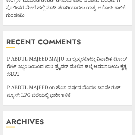
ಕಾಂಗ್ರೆಸ್ ಮುಖಂಡ ಡೇವಿಡ್ ಡಿಸೋಜ ಕೊಲೆ ಆರೋಪಿ ಬಂಧನ..!!
ಪೊಲೀಸರ ಮೇಲೆ ಹಲ್ಲೆ ಮಾಡಿ ಪರಾರಿಯಾಗಲು ಯತ್ನ, ಆರೋಪಿ ಕಾಲಿಗೆ
ಗುಂಡೇಟು
RECENT COMMENTS
P ABDUL MAJEED MAJJU
on
ಬ್ರಹ್ಮರಕೊಟ್ಲು ವಿವಾದಿತ ಟೋಲ್
ಗೇಟ್ ಸಿಬ್ಬಂದಿಯಿಂದ ಲಾರಿ ಡ್ರೈವರ್ ಮೇಲಿನ ಹಲ್ಲೆ ಅಮಾನವೀಯ ಕೃತ್ಯ
:SDPI
P ABDUL MAJEED
on
ಹೊಸ ವರ್ಷದ ಮೊದಲ ದಿನವೇ ಗುಡ್
ನ್ಯೂಸ್: LPG ಬೆಲೆಯಲ್ಲಿ ಭಾರೀ ಇಳಿಕೆ
ARCHIVES