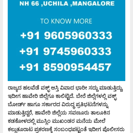
ರಾಜ್ಯದ ಹಲವೆಡೆ ವಕ್ಫ್ ಆಸ್ತಿ ವಿವಾದ ಭಾರೀ ಸದ್ದು ಮಾಡುತ್ತಿದ್ದು,
ಇದೀಗ ಹಾವೇರಿ ಜಿಲ್ಲೆಗೂ ಕಾಲಿಟ್ಟಿದೆ. ಬೇರೆ ಜಿಲ್ಲೆಗಳಲ್ಲಿ ವಕ್ಫ್
ಬೋರ್ಡ್ ಹಾಗೂ ಸರ್ಕಾರದ ವಿರುದ್ಧ ಪ್ರತಿಭಟನೆಗಳನ್ನು
ಮಾಡುತ್ತಿದ್ದರೆ, ಹಾವೇರಿ ಜಿಲ್ಲೆಯ ಸವಣೂರು ತಾಲೂಕಿನ
ಕಡಕೋಳದಲ್ಲಿ ಮುಸ್ಲಿಂ ಮುಖಂಡರ ಮನೆಯ ಮೇಲೆ
ಕಲ್ಲುತೂರಾಟ ಪ್ರಕರಣಕ್ಕೆ ಸಂಬಂಧಪಟ್ಟಂತೆ ಇದೀಗ ಪೊಲೀಸರು