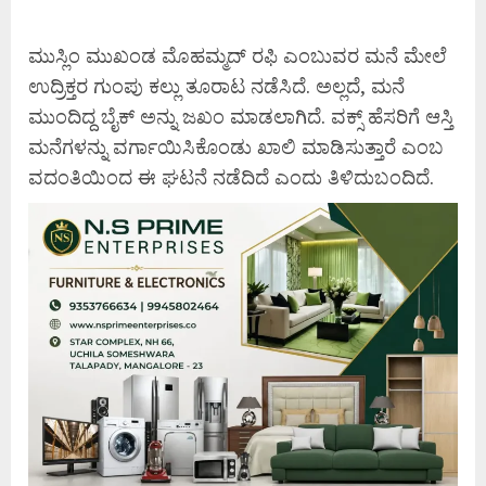
ಮುಸ್ಲಿಂ ಮುಖಂಡ ಮೊಹಮ್ಮದ್ ರಫಿ ಎಂಬುವರ ಮನೆ ಮೇಲೆ
ಉದ್ರಿಕ್ತರ ಗುಂಪು ಕಲ್ಲು ತೂರಾಟ ನಡೆಸಿದೆ. ಅಲ್ಲದೆ, ಮನೆ
ಮುಂದಿದ್ದ ಬೈಕ್ ಅನ್ನು ಜಖಂ ಮಾಡಲಾಗಿದೆ. ವಕ್ಸ್ ಹೆಸರಿಗೆ ಆಸ್ತಿ
ಮನೆಗಳನ್ನು ವರ್ಗಾಯಿಸಿಕೊಂಡು ಖಾಲಿ ಮಾಡಿಸುತ್ತಾರೆ ಎಂಬ
ವದಂತಿಯಿಂದ ಈ ಘಟನೆ ನಡೆದಿದೆ ಎಂದು ತಿಳಿದುಬಂದಿದೆ.