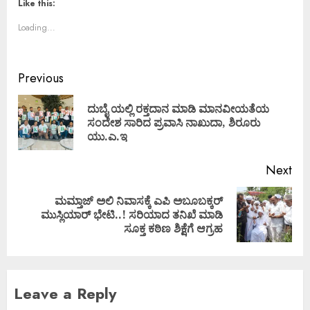
Like this:
Loading...
Previous
ದುಬೈ ಯಲ್ಲಿ ರಕ್ತದಾನ ಮಾಡಿ ಮಾನವೀಯತೆಯ
ಸಂದೇಶ ಸಾರಿದ ಪ್ರವಾಸಿ ನಾಖುದಾ, ಶಿರೂರು
ಯು.ಎ.ಇ
Next
ಮಮ್ತಾಜ್ ಅಲಿ ನಿವಾಸಕ್ಕೆ ಎಪಿ ಅಬೂಬಕ್ಕರ್
ಮುಸ್ಲಿಯಾರ್‌ ಭೇಟಿ..! ಸರಿಯಾದ ತನಿಖೆ ಮಾಡಿ
ಸೂಕ್ತ ಕಠಿಣ ಶಿಕ್ಷೆಗೆ ಆಗ್ರಹ
Leave a Reply