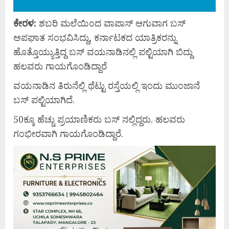
ಕೇ
ರಳ:
ಶಬರಿ ಮಲೆಯಿಂದ ವಾಪಾಸ್ ಆಗುವಾಗ ಬಸ್
ಅಪಘಾತ ಸಂಭವಿಸಿದ್ದು, ಕರ್ನಾಟಕದ ಯಾತ್ರಿಕರನ್ನು
ಹೊತ್ತೊಯ್ಯುತ್ತಿದ್ದ ಬಸ್ ವಯನಾಡಿನಲ್ಲಿ ಪಲ್ಟಿಯಾಗಿ ಬಿದ್ದು
ಹಲವರು ಗಾಯಗೊಂಡಿದ್ದಾರೆ
ವಯನಾಡಿನ ತಿರುನೆಲ್ಲಿ ಥೆಟ್ಟು ರಸ್ತೆಯಲ್ಲಿ ಇಂದು ಮುಂಜಾನೆ
ಬಸ್ ಪಲ್ಟಿಯಾಗಿದೆ.
50ಕ್ಕೂ ಹೆಚ್ಚು ಪ್ರಯಾಣಿಕರು ಬಸ್ ನಲ್ಲಿದ್ದರು. ಹಲವರು
ಗಂಭೀರವಾಗಿ ಗಾಯಗೊಂಡಿದ್ದಾರೆ.