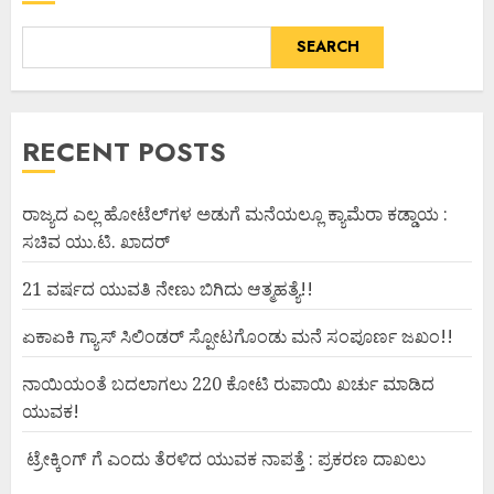
SEARCH
RECENT POSTS
ರಾಜ್ಯದ ಎಲ್ಲ ಹೋಟೆಲ್‌ಗಳ ಅಡುಗೆ ಮನೆಯಲ್ಲೂ ಕ್ಯಾಮೆರಾ ಕಡ್ಡಾಯ :
ಸಚಿವ ಯು.ಟಿ. ಖಾದರ್
21 ವರ್ಷದ ಯುವತಿ ನೇಣು ಬಿಗಿದು ಆತ್ಮಹತ್ಯೆ!!
ಏಕಾಏಕಿ ಗ್ಯಾಸ್ ಸಿಲಿಂಡರ್ ಸ್ಪೋಟಗೊಂಡು ಮನೆ ಸಂಪೂರ್ಣ ಜಖಂ!!
ನಾಯಿಯಂತೆ ಬದಲಾಗಲು 220 ಕೋಟಿ ರುಪಾಯಿ ಖರ್ಚು ಮಾಡಿದ
ಯುವಕ!
ಟ್ರೇಕ್ಕಿಂಗ್ ಗೆ ಎಂದು ತೆರಳಿದ ಯುವಕ ನಾಪತ್ತೆ : ಪ್ರಕರಣ ದಾಖಲು