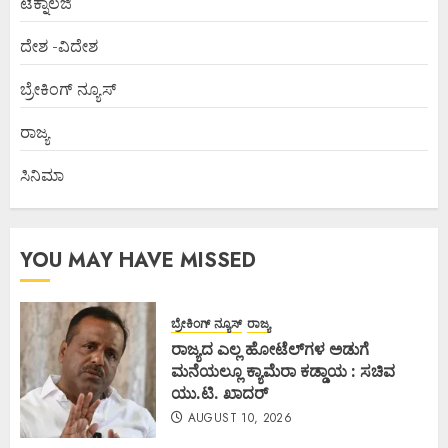
ಟೆಕ್ನಾಲಜಿ
ದೇಶ -ವಿದೇಶ
ಬ್ರೇಕಿಂಗ್ ನ್ಯೂಸ್
ರಾಜ್ಯ
ಸಿನಿಮಾ
YOU MAY HAVE MISSED
ಬ್ರೇಕಿಂಗ್ ನ್ಯೂಸ್
ರಾಜ್ಯ
ರಾಜ್ಯದ ಎಲ್ಲ ಹೋಟೆಲ್‌ಗಳ ಅಡುಗೆ
ಮನೆಯಲ್ಲೂ ಕ್ಯಾಮೆರಾ ಕಡ್ಡಾಯ : ಸಚಿವ
ಯು.ಟಿ. ಖಾದರ್
AUGUST 10, 2026