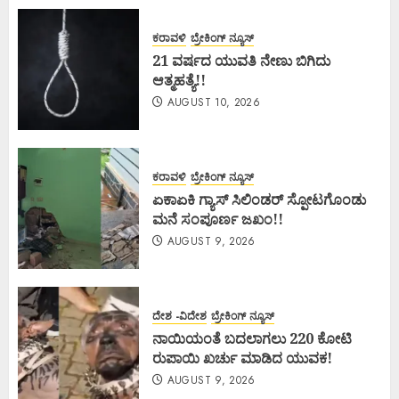
ಕರಾವಳಿ
ಬ್ರೇಕಿಂಗ್ ನ್ಯೂಸ್
21 ವರ್ಷದ ಯುವತಿ ನೇಣು ಬಿಗಿದು
ಆತ್ಮಹತ್ಯೆ!!
AUGUST 10, 2026
ಕರಾವಳಿ
ಬ್ರೇಕಿಂಗ್ ನ್ಯೂಸ್
ಏಕಾಏಕಿ ಗ್ಯಾಸ್ ಸಿಲಿಂಡರ್ ಸ್ಪೋಟಗೊಂಡು
ಮನೆ ಸಂಪೂರ್ಣ ಜಖಂ!!
AUGUST 9, 2026
ದೇಶ -ವಿದೇಶ
ಬ್ರೇಕಿಂಗ್ ನ್ಯೂಸ್
ನಾಯಿಯಂತೆ ಬದಲಾಗಲು 220 ಕೋಟಿ
ರುಪಾಯಿ ಖರ್ಚು ಮಾಡಿದ ಯುವಕ!
AUGUST 9, 2026