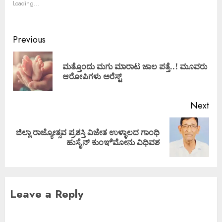
Loading...
Previous
ಮತ್ತೊಂದು ಮಗು ಮಾರಾಟ ಜಾಲ ಪತ್ತೆ..! ಮೂವರು
ಆರೋಪಿಗಳು ಅರೆಸ್ಟ್
Next
ಜಿಲ್ಲಾ ರಾಜ್ಯೋತ್ಸವ ಪ್ರಶಸ್ತಿ ವಿಜೇತ ಉಳ್ಳಾಲದ ಗಾಂಧಿ
ಹುಸೈನ್ ಕುಂಞಿಮೋನು ವಿಧಿವಶ
Leave a Reply