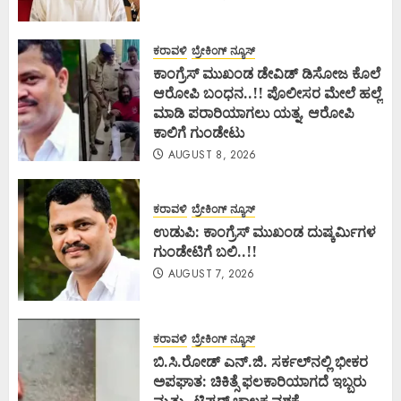
ಕರಾವಳಿ
ಬ್ರೇಕಿಂಗ್ ನ್ಯೂಸ್
ಕಾಂಗ್ರೆಸ್ ಮುಖಂಡ ಡೇವಿಡ್ ಡಿಸೋಜ ಕೊಲೆ
ಆರೋಪಿ ಬಂಧನ..!! ಪೊಲೀಸರ ಮೇಲೆ ಹಲ್ಲೆ
ಮಾಡಿ ಪರಾರಿಯಾಗಲು ಯತ್ನ, ಆರೋಪಿ
ಕಾಲಿಗೆ ಗುಂಡೇಟು
AUGUST 8, 2026
ಕರಾವಳಿ
ಬ್ರೇಕಿಂಗ್ ನ್ಯೂಸ್
ಉಡುಪಿ: ಕಾಂಗ್ರೆಸ್ ಮುಖಂಡ ದುಷ್ಕರ್ಮಿಗಳ
ಗುಂಡೇಟಿಗೆ ಬಲಿ..!!
AUGUST 7, 2026
ಕರಾವಳಿ
ಬ್ರೇಕಿಂಗ್ ನ್ಯೂಸ್
ಬಿ.ಸಿ.ರೋಡ್ ಎನ್.ಜಿ. ಸರ್ಕಲ್‌ನಲ್ಲಿ ಭೀಕರ
ಅಪಘಾತ: ಚಿಕಿತ್ಸೆ ಫಲಕಾರಿಯಾಗದೆ ಇಬ್ಬರು
ಮೃತ್ಯು- ಟಿಪ್ಪರ್ ಚಾಲಕ ವಶಕ್ಕೆ