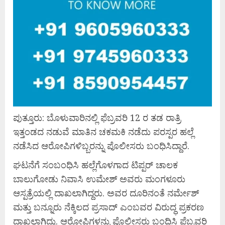
ಪುತ್ತೂರು: ಬೊಳುವಾರಿನಲ್ಲಿ ಫೆಬ್ರವರಿ 12 ರ ತಡ ರಾತ್ರಿ
ಇತ್ತಂಡದ ನಡುವೆ ಮಾತಿನ ಚಕಮಕಿ ನಡೆದು ಪರಸ್ಪರ ಹಲ್ಲೆ
ನಡೆಸಿದ ಆರೋಪಿಗಳಿಬ್ಬರನ್ನು ಪೊಲೀಸರು ಬಂಧಿಸಿದ್ದಾರೆ.
ಘಟನೆಗೆ ಸಂಬಂಧಿಸಿ ಹಲ್ಲೆಗೊಳಗಾದ ಟಿಪ್ಪರ್ ಚಾಲಕ
ಬಾಲುಗೋಡು ನಿವಾಸಿ ಉಮೇಶ್ ಅವರು ಮಂಗಳೂರು
ಆಸ್ಪತ್ರೆಯಲ್ಲಿ ದಾಖಲಾಗಿದ್ದರು. ಅವರ ದೂರಿನಂತೆ ನರ್ಮೇಶ್
ಮತ್ತು ಬನ್ನೂರು ನೆಕ್ಕಿಲದ ಪ್ರಸಾದ್ ಎಂಬವರ ವಿರುದ್ಧ ಪ್ರಕರಣ
ದಾಖಲಾಗಿದ್ದು. ಆರೋಪಿಗಳನ್ನು ಪೊಲೀಸರು ಬಂಧಿಸಿ ಫೆಬ್ರವರಿ