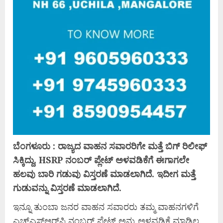
ಬೆಂಗಳೂರು : ರಾಜ್ಯದ ವಾಹನ ಸವಾರರಿಗೇ ಮತ್ತೆ ಬಿಗ್ ರಿಲೀಫ್
ಸಿಕ್ಕಿದ್ದು, HSRP ನಂಬರ್ ಪ್ಲೇಟ್‌ ಅಳವಡಿಕೆಗೆ ಈಗಾಗಲೇ
ಹಲವು ಬಾರಿ ಗಡುವು ವಿಸ್ತರಣೆ ಮಾಡಲಾಗಿದೆ. ಇದೀಗ ಮತ್ತೆ
ಗುಡುವನ್ನು ವಿಸ್ತರಣೆ ಮಾಡಲಾಗಿದೆ.
ಇನ್ನೂ ತುಂಬಾ ಜನರ ವಾಹನ ಸವಾರರು ತಮ್ಮ ವಾಹನಗಳಿಗೆ
ಎಚ್‌ಎಸ್‌ಆರ್‌ಪಿ ನಂಬರ್ ಪ್ಲೇಟ್ ಅನ್ನು ಅಳವಡಿಕೆ ಮಾಡಿಲ್ಲ.