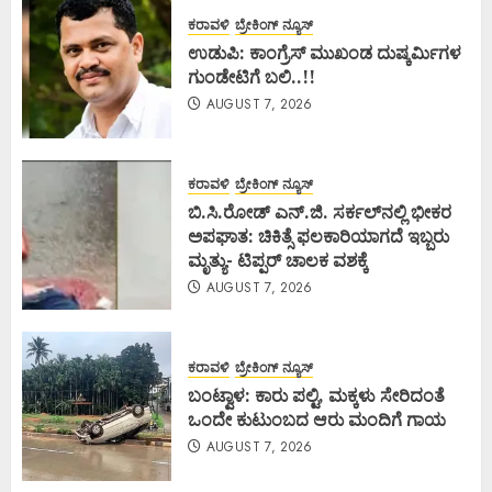
ಕರಾವಳಿ
ಬ್ರೇಕಿಂಗ್ ನ್ಯೂಸ್
ಉಡುಪಿ: ಕಾಂಗ್ರೆಸ್ ಮುಖಂಡ ದುಷ್ಕರ್ಮಿಗಳ
ಗುಂಡೇಟಿಗೆ ಬಲಿ..!!
AUGUST 7, 2026
ಕರಾವಳಿ
ಬ್ರೇಕಿಂಗ್ ನ್ಯೂಸ್
ಬಿ.ಸಿ.ರೋಡ್ ಎನ್.ಜಿ. ಸರ್ಕಲ್‌ನಲ್ಲಿ ಭೀಕರ
ಅಪಘಾತ: ಚಿಕಿತ್ಸೆ ಫಲಕಾರಿಯಾಗದೆ ಇಬ್ಬರು
ಮೃತ್ಯು- ಟಿಪ್ಪರ್ ಚಾಲಕ ವಶಕ್ಕೆ
AUGUST 7, 2026
ಕರಾವಳಿ
ಬ್ರೇಕಿಂಗ್ ನ್ಯೂಸ್
ಬಂಟ್ವಾಳ: ಕಾರು ಪಲ್ಟಿ, ಮಕ್ಕಳು ಸೇರಿದಂತೆ
ಒಂದೇ ಕುಟುಂಬದ ಆರು ಮಂದಿಗೆ ಗಾಯ
AUGUST 7, 2026