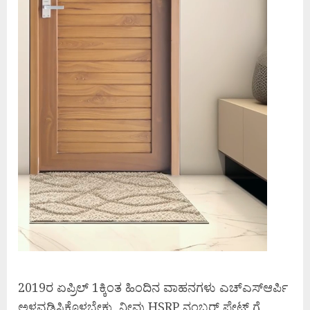
2019ರ ಏಪ್ರಿಲ್ 1ಕ್ಕಿಂತ ಹಿಂದಿನ ವಾಹನಗಳು ಎಚ್‌ಎಸ್‌ಆರ್ಪಿ
ಅಳವಡಿಸಿಕೊಳ್ಳಬೇಕು, ನೀವು HSRP ನಂಬರ್ ಪ್ಲೇಟ್ ಗೆ