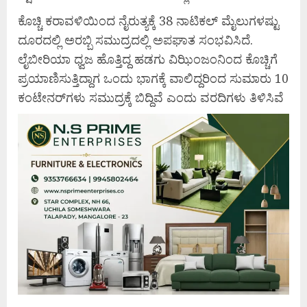
ಕೊಚ್ಚಿ ಕರಾವಳಿಯಿಂದ ನೈರುತ್ಯಕ್ಕೆ 38 ನಾಟಿಕಲ್ ಮೈಲುಗಳಷ್ಟು
ದೂರದಲ್ಲಿ ಅರಬ್ಬಿ ಸಮುದ್ರದಲ್ಲಿ ಅಪಘಾತ ಸಂಭವಿಸಿದೆ.
ಲೈಬೀರಿಯಾ ಧ್ವಜ ಹೊತ್ತಿದ್ದ ಹಡಗು ವಿಝಿಂಜಂನಿಂದ ಕೊಚ್ಚಿಗೆ
ಪ್ರಯಾಣಿಸುತ್ತಿದ್ದಾಗ ಒಂದು ಭಾಗಕ್ಕೆ ವಾಲಿದ್ದರಿಂದ ಸುಮಾರು 10
ಕಂಟೇನರ್‌ಗಳು ಸಮುದ್ರಕ್ಕೆ ಬಿದ್ದಿವೆ ಎಂದು ವರದಿಗಳು ತಿಳಿಸಿವೆ