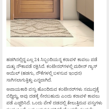
ಹಡಗಿನಲ್ಲಿದ್ದ ಎಲ್ಲ 24 ಸಿಬ್ಬಂದಿಯನ್ನ ಕರಾವಳಿ ಕಾವಲು ಪಡೆ
ಮತ್ತು ನೌಕಾಪಡೆ ರಕ್ಷಿಸಿದೆ. ಕಂಟೇನರ್‌ಗಳಲ್ಲಿ ಮರೀನ್ ಗ್ಯಾಸ್
ಆಯಿಲ್ (ಹಡಗು, ನೌಕೆಗಳಲ್ಲಿ ಬಳಸುವ ಇಂಧನ)
ಸಾಗಿಸಲಾಗುತ್ತಿತ್ತು ಎನ್ನಲಾಗಿದೆ.
ಅಪಾಯಕಾರಿ ವಸ್ತು ಹೊಂದಿರುವ ಕಂಟೇನರ್‌ಗಳು ಸಮುದ್ರಕ್ಕೆ
ಬಿದ್ದಿದ್ದು, ಅವು ದಡಕ್ಕೆ ಸೇರಬಹುದು ಎಂದು ಕರಾವಳಿ ಕಾವಲು
ಪಡೆ ಎಚ್ಚರಿಸಿದೆ. ಒಂದು ವೇಳೆ ದಡದಲ್ಲಿ ತೇಲುತ್ತಿರುವ ವಸ್ತುಗಳು