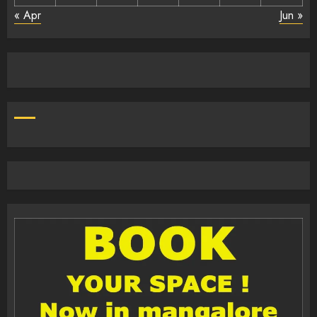
« Apr
Jun »