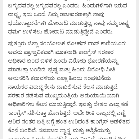
ಬಗ್ಗುವವರಲ್ಲ ಜಗ್ಗುವವರಲ್ಲ ಎಂದರು. ಹಿಂದುಗಳಿಗಾಗಿ ಇರುವ
ರಾಷ್ಟ್ರ, ಇದು ಒಂದೆ. ನಿಮ್ಮ ರಾಜಕಾರಣಕ್ಕಾಗಿ ನಾವು
ಭಯೋತ್ಪಾದನೆಗಾಗಿ ಹೋರಾಟ ಮಾಡುತ್ತಿಲ್ಲ. ನಾವು ನಮ್ಮ ರಾಷ್ಟ್ರ
ಧರ್ಮ ಉಳಿಸಲು ಹೋರಾಟ ಮಾಡುತ್ತಿದ್ದೇವೆ ಎಂದರು.
ಪುತ್ತೂರು ಜಿಲ್ಲಾ ಸಂಯೋಜಕ ಮೋಹನ್ ದಾಸ್ ಕಾಣಿಯೂರು
ಅವರು ಪ್ರಾಸ್ತಾವಿಕವಾಗಿ ಮಾತನಾಡಿ ಕಾಂಗ್ರೆಸ್ ಸರಕಾರ
ಅಧಿಕಾರ ಬಂದ ಬಳಿಕ ಹಿಂದು ವಿರೋಧಿ ಧೋರಣೆಯನ್ನು
ಮಾಡುತ್ತಾ ಬಂದಿದೆ. ಭ್ರಷ್ಟ ಮತ್ತು ಹಿಂದು ವಿರೋಧಿ ನೀತಿ
ಅನುಸರಿಸಿ ಕರಾವಳಿಯ ಎಲ್ಲಾ ಹಿಂದು ಸಂಘಟನೆಯ
ನಾಯಕರ ವಿರುದ್ಧ ಕೇಸು ದಾಖಲಿಸುವ ಕೆಲಸ ಮಾಡುತ್ತಿದೆ.
ಸರಕಾರ ನಡೆಸುವ ಮುಖ್ಯಮಂತ್ರಿಯ ಅನುಯಾಯಿಯಾಗಿ
ಅಧಿಕಾರಿಗಳು ಕೆಲಸ ಮಾಡುತ್ತಿದ್ದಾರೆ. ಇವತ್ತು ದೇಶದ ಎಲ್ಲಾ ಕಡೆ
ಕಾಂಗ್ರೆಸ್ ನಶಿಸುತ್ತಾ ಹೋಗುತ್ತಿದೆ. ಅದೇ ರೀತಿ ರಾಜ್ಯದಲ್ಲಿ ಎಣ್ಣೆ
ಆರಿದ ನಂತರ ಬತ್ತಿ ಬಗ್ಗೆ ಹಂತ ಉರಿದಂತೆ ಕಾಂಗ್ರೆಸ್ ಆಡಳಿತದ
ಕೊನೆ ಬಂದಿದೆ. ಸಮಾಜದ ಸ್ವಾಸ್ತ್ರ ಮತ್ತು ಅಶ್ಮಿತೆಯನ್ನು
ಕಾಪಾಡಲು ಹಿಂದು ಸಂಘಟನೆ ಎದ್ದು ನಿಂತಿದೆ. ಮುಂದಿನ ದಿನ