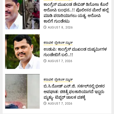
ಕಾಂಗ್ರೆಸ್ ಮುಖಂಡ ಡೇವಿಡ್ ಡಿಸೋಜ ಕೊಲೆ
ಆರೋಪಿ ಬಂಧನ..!! ಪೊಲೀಸರ ಮೇಲೆ ಹಲ್ಲೆ
ಮಾಡಿ ಪರಾರಿಯಾಗಲು ಯತ್ನ, ಆರೋಪಿ
ಕಾಲಿಗೆ ಗುಂಡೇಟು
AUGUST 8, 2026
ಕರಾವಳಿ
ಬ್ರೇಕಿಂಗ್ ನ್ಯೂಸ್
ಉಡುಪಿ: ಕಾಂಗ್ರೆಸ್ ಮುಖಂಡ ದುಷ್ಕರ್ಮಿಗಳ
ಗುಂಡೇಟಿಗೆ ಬಲಿ..!!
AUGUST 7, 2026
ಕರಾವಳಿ
ಬ್ರೇಕಿಂಗ್ ನ್ಯೂಸ್
ಬಿ.ಸಿ.ರೋಡ್ ಎನ್.ಜಿ. ಸರ್ಕಲ್‌ನಲ್ಲಿ ಭೀಕರ
ಅಪಘಾತ: ಚಿಕಿತ್ಸೆ ಫಲಕಾರಿಯಾಗದೆ ಇಬ್ಬರು
ಮೃತ್ಯು- ಟಿಪ್ಪರ್ ಚಾಲಕ ವಶಕ್ಕೆ
AUGUST 7, 2026