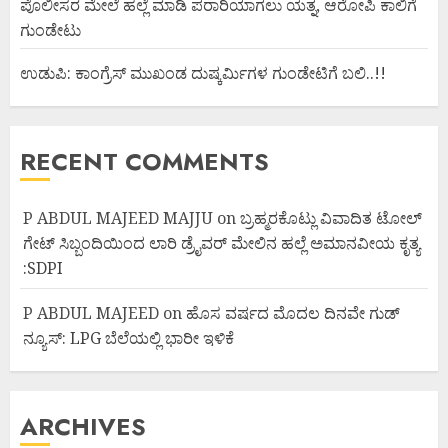
ಪೊಲೀಸರ ಮೇಲೆ ಹಲ್ಲೆ ಮಾಡಿ ಪರಾರಿಯಾಗಲು ಯತ್ನ, ಆರೋಪಿ ಕಾಲಿಗೆ
ಗುಂಡೇಟು
ಉಡುಪಿ: ಕಾಂಗ್ರೆಸ್ ಮುಖಂಡ ದುಷ್ಕರ್ಮಿಗಳ ಗುಂಡೇಟಿಗೆ ಬಲಿ..!!
RECENT COMMENTS
P ABDUL MAJEED MAJJU
on
ಬ್ರಹ್ಮರಕೊಟ್ಲು ವಿವಾದಿತ ಟೋಲ್
ಗೇಟ್ ಸಿಬ್ಬಂದಿಯಿಂದ ಲಾರಿ ಡ್ರೈವರ್ ಮೇಲಿನ ಹಲ್ಲೆ ಅಮಾನವೀಯ ಕೃತ್ಯ
:SDPI
P ABDUL MAJEED
on
ಹೊಸ ವರ್ಷದ ಮೊದಲ ದಿನವೇ ಗುಡ್
ನ್ಯೂಸ್: LPG ಬೆಲೆಯಲ್ಲಿ ಭಾರೀ ಇಳಿಕೆ
ARCHIVES