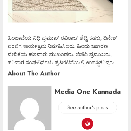
ಹಿಂಜಾವೆಯ ನಿಧಿ ಪ್ರಮುಖ್ ರವಿರಾಜ್ ಶೆಟ್ಟಿ ಕಡಬ, ದಿನೇಶ್
ಪಂಜಿಗ ಕಾರ್ಯಕ್ರಮ ನಿರ್ವಹಿಸಿದರು. ಹಿಂದು ಜಾಗರಣ
ವೇದಿಕೆಯ ಹಲವಾರು ಮುಖಂಡರು, ಬಿಜೆಪಿ ಪ್ರಮುಖರು,
ಪರಿವಾರ ಸಂಘಟನೆಗಳು ಪ್ರತಿಭಟನೆಯಲ್ಲಿ ಉಪಸ್ಥಿತರಿದ್ದರು.
About The Author
Media One Kannada
See author's posts