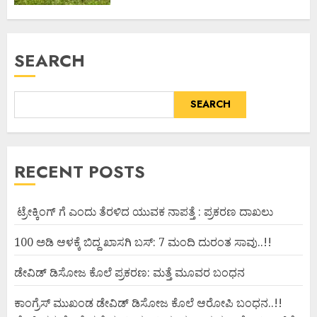
SEARCH
SEARCH
RECENT POSTS
ಟ್ರೇಕ್ಕಿಂಗ್ ಗೆ ಎಂದು ತೆರಳಿದ ಯುವಕ ನಾಪತ್ತೆ : ಪ್ರಕರಣ ದಾಖಲು
100 ಅಡಿ ಆಳಕ್ಕೆ ಬಿದ್ದ ಖಾಸಗಿ ಬಸ್: 7 ಮಂದಿ ದುರಂತ ಸಾವು..!!
ಡೇವಿಡ್ ಡಿಸೋಜ ಕೊಲೆ ಪ್ರಕರಣ: ಮತ್ತೆ ಮೂವರ ಬಂಧನ
ಕಾಂಗ್ರೆಸ್ ಮುಖಂಡ ಡೇವಿಡ್ ಡಿಸೋಜ ಕೊಲೆ ಆರೋಪಿ ಬಂಧನ..!!