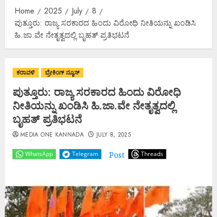
Home
2025
July
8
ಪುತ್ತೂರು: ರಾಜ್ಯ ಸರಕಾರದ ಹಿಂದು ವಿರೋಧಿ ನೀತಿಯನ್ನು ಖಂಡಿಸಿ
ಹಿ.ಜಾ.ವೇ ನೇತೃತ್ವದಲ್ಲಿ ಬೃಹತ್‌ ಪ್ರತಿಭಟನೆ
ಕರಾವಳಿ
ಬ್ರೇಕಿಂಗ್ ನ್ಯೂಸ್
ಪುತ್ತೂರು: ರಾಜ್ಯ ಸರಕಾರದ ಹಿಂದು ವಿರೋಧಿ
ನೀತಿಯನ್ನು ಖಂಡಿಸಿ ಹಿ.ಜಾ.ವೇ ನೇತೃತ್ವದಲ್ಲಿ
ಬೃಹತ್‌ ಪ್ರತಿಭಟನೆ
MEDIA ONE KANNADA
JULY 8, 2025
Post
WhatsApp
Telegram
Threads