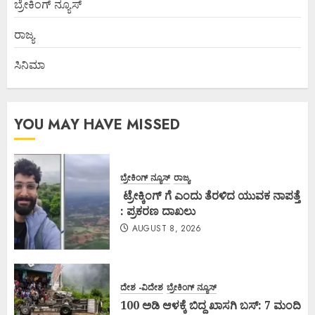
ಬ್ರೇಕಿಂಗ್ ನ್ಯೂಸ್
ರಾಜ್ಯ
ಸಿನಿಮಾ
YOU MAY HAVE MISSED
ಬ್ರೇಕಿಂಗ್ ನ್ಯೂಸ್
ರಾಜ್ಯ
ಟ್ರೇಕ್ಕಿಂಗ್ ಗೆ ಎಂದು ತೆರಳಿದ ಯುವಕ ನಾಪತ್ತೆ
: ಪ್ರಕರಣ ದಾಖಲು
AUGUST 8, 2026
ದೇಶ -ವಿದೇಶ
ಬ್ರೇಕಿಂಗ್ ನ್ಯೂಸ್
100 ಅಡಿ ಆಳಕ್ಕೆ ಬಿದ್ದ ಖಾಸಗಿ ಬಸ್: 7 ಮಂದಿ