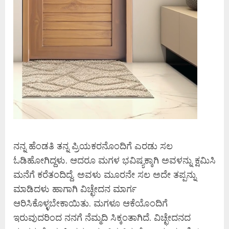
ನನ್ನ ಹೆಂಡತಿ ತನ್ನ ಪ್ರಿಯಕರನೊಂದಿಗೆ ಎರಡು ಸಲ
ಓಡಿಹೋಗಿದ್ದಳು. ಆದರೂ ಮಗಳ ಭವಿಷ್ಯಕ್ಕಾಗಿ ಅವಳನ್ನು ಕ್ಷಮಿಸಿ
ಮನೆಗೆ ಕರೆತಂದಿದ್ದೆ. ಅವಳು ಮೂರನೇ ಸಲ ಅದೇ ತಪ್ಪನ್ನು
ಮಾಡಿದಳು ಹಾಗಾಗಿ ವಿಚ್ಛೇದನ ಮಾರ್ಗ
ಆರಿಸಿಕೊಳ್ಳಬೇಕಾಯಿತು. ಮಗಳೂ ಆಕೆಯೊಂದಿಗೆ
ಇರುವುದರಿಂದ ನನಗೆ ನೆಮ್ಮದಿ ಸಿಕ್ಕಂತಾಗಿದೆ. ವಿಚ್ಛೇದನದ