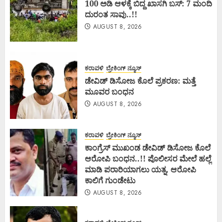
100 ಅಡಿ ಆಳಕ್ಕೆ ಬಿದ್ದ ಖಾಸಗಿ ಬಸ್: 7 ಮಂದಿ
ದುರಂತ ಸಾವು..!!
AUGUST 8, 2026
ಕರಾವಳಿ
ಬ್ರೇಕಿಂಗ್ ನ್ಯೂಸ್
ಡೇವಿಡ್ ಡಿಸೋಜ ಕೊಲೆ ಪ್ರಕರಣ: ಮತ್ತೆ
ಮೂವರ ಬಂಧನ
AUGUST 8, 2026
ಕರಾವಳಿ
ಬ್ರೇಕಿಂಗ್ ನ್ಯೂಸ್
ಕಾಂಗ್ರೆಸ್ ಮುಖಂಡ ಡೇವಿಡ್ ಡಿಸೋಜ ಕೊಲೆ
ಆರೋಪಿ ಬಂಧನ..!! ಪೊಲೀಸರ ಮೇಲೆ ಹಲ್ಲೆ
ಮಾಡಿ ಪರಾರಿಯಾಗಲು ಯತ್ನ, ಆರೋಪಿ
ಕಾಲಿಗೆ ಗುಂಡೇಟು
AUGUST 8, 2026