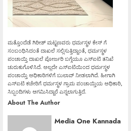
ಮತ್ತೊಂದೆಡೆ ಗಿರೀಶ್ ಮಟ್ಟಣವರು ಧರ್ಮಸ್ಥಳ ಕೇಸ್ ಗೆ
ಸಂಬಂಧಿಸಿದಂತೆ ದಾಖಲೆ ಸಲ್ಲಿಸುತ್ತಿದ್ದಾಂತೆ, ಧರ್ಮಸ್ಥಳ
ಪಂಚಾಯ್ತಿ ದಾಖಲೆ ಪೋರ್ಜರಿ ಬಗ್ಗೆಯೂ ಎಸ್ಐಟಿ ತನಿಖೆ
ಚುರುಕುಗೊಳಿಸಿದೆ. ಅಲ್ಲದೇ ಎಸ್ಐಟಿಯಿಂದ ಧರ್ಮಸ್ಥಳ
ಪಂಚಾಯ್ತಿ ಅಧಿಕಾರಿಗಳಿಗೆ ಬುಲಾವ್ ನೀಡಲಾಗಿದೆ. ಹೀಗಾಗಿ
ಎಸ್ಐಟಿ ಕಚೇರಿಗೆ ಧರ್ಮಸ್ಥಳ ಗ್ರಾಮ ಪಂಚಾಯ್ತಿಯ ಅಧಿಕಾರಿ,
ಸಿಬ್ಬಂದಿಗಳು ಆಗಮಿಸಿದ್ದಾರೆ ಎನ್ನಲಾಗುತ್ತಿದೆ.
About The Author
Media One Kannada