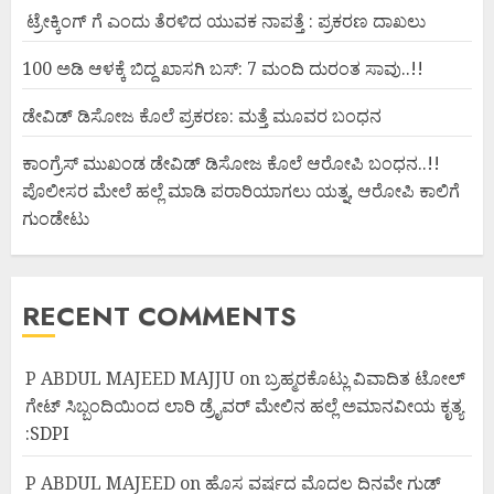
ಟ್ರೇಕ್ಕಿಂಗ್ ಗೆ ಎಂದು ತೆರಳಿದ ಯುವಕ ನಾಪತ್ತೆ : ಪ್ರಕರಣ ದಾಖಲು
100 ಅಡಿ ಆಳಕ್ಕೆ ಬಿದ್ದ ಖಾಸಗಿ ಬಸ್: 7 ಮಂದಿ ದುರಂತ ಸಾವು..!!
ಡೇವಿಡ್ ಡಿಸೋಜ ಕೊಲೆ ಪ್ರಕರಣ: ಮತ್ತೆ ಮೂವರ ಬಂಧನ
ಕಾಂಗ್ರೆಸ್ ಮುಖಂಡ ಡೇವಿಡ್ ಡಿಸೋಜ ಕೊಲೆ ಆರೋಪಿ ಬಂಧನ..!!
ಪೊಲೀಸರ ಮೇಲೆ ಹಲ್ಲೆ ಮಾಡಿ ಪರಾರಿಯಾಗಲು ಯತ್ನ, ಆರೋಪಿ ಕಾಲಿಗೆ
ಗುಂಡೇಟು
RECENT COMMENTS
P ABDUL MAJEED MAJJU
on
ಬ್ರಹ್ಮರಕೊಟ್ಲು ವಿವಾದಿತ ಟೋಲ್
ಗೇಟ್ ಸಿಬ್ಬಂದಿಯಿಂದ ಲಾರಿ ಡ್ರೈವರ್ ಮೇಲಿನ ಹಲ್ಲೆ ಅಮಾನವೀಯ ಕೃತ್ಯ
:SDPI
P ABDUL MAJEED
on
ಹೊಸ ವರ್ಷದ ಮೊದಲ ದಿನವೇ ಗುಡ್