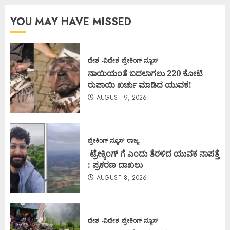
YOU MAY HAVE MISSED
ದೇಶ -ವಿದೇಶ
ಬ್ರೇಕಿಂಗ್ ನ್ಯೂಸ್
ನಾಯಿಯಂತೆ ಬದಲಾಗಲು 220 ಕೋಟಿ
ರುಪಾಯಿ ಖರ್ಚು ಮಾಡಿದ ಯುವಕ!
AUGUST 9, 2026
ಬ್ರೇಕಿಂಗ್ ನ್ಯೂಸ್
ರಾಜ್ಯ
ಟ್ರೇಕ್ಕಿಂಗ್ ಗೆ ಎಂದು ತೆರಳಿದ ಯುವಕ ನಾಪತ್ತೆ
: ಪ್ರಕರಣ ದಾಖಲು
AUGUST 8, 2026
ದೇಶ -ವಿದೇಶ
ಬ್ರೇಕಿಂಗ್ ನ್ಯೂಸ್