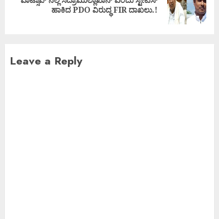
ವಾಟ್ಸಾಪ್ ನಲ್ಲಿ ಸಿದ್ರಾಮುಲ್ಲಾಖಾನ್ ಎಂದು ಸ್ಟೇಟಸ್
ಹಾಕಿದ PDO ವಿರುದ್ಧ FIR ದಾಖಲು.!
Leave a Reply