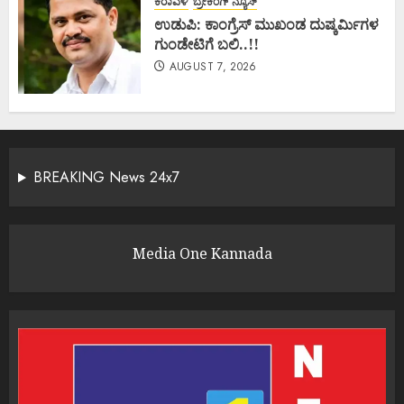
ಕರಾವಳಿ
ಬ್ರೇಕಿಂಗ್ ನ್ಯೂಸ್
ಉಡುಪಿ: ಕಾಂಗ್ರೆಸ್ ಮುಖಂಡ ದುಷ್ಕರ್ಮಿಗಳ
ಗುಂಡೇಟಿಗೆ ಬಲಿ..!!
AUGUST 7, 2026
BREAKING News 24x7
Media One Kannada