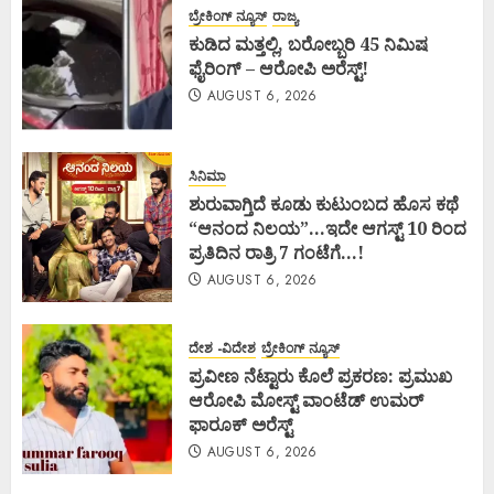
ಬ್ರೇಕಿಂಗ್ ನ್ಯೂಸ್
ರಾಜ್ಯ
ಕುಡಿದ ಮತ್ತಲ್ಲಿ, ಬರೋಬ್ಬರಿ 45 ನಿಮಿಷ
ಫೈರಿಂಗ್ – ಆರೋಪಿ ಅರೆಸ್ಟ್!
AUGUST 6, 2026
ಸಿನಿಮಾ
ಶುರುವಾಗ್ತಿದೆ ಕೂಡು ಕುಟುಂಬದ ಹೊಸ ಕಥೆ
“ಆನಂದ ನಿಲಯ”…ಇದೇ ಆಗಸ್ಟ್ 10 ರಿಂದ
ಪ್ರತಿದಿನ ರಾತ್ರಿ 7 ಗಂಟೆಗೆ…!
AUGUST 6, 2026
ದೇಶ -ವಿದೇಶ
ಬ್ರೇಕಿಂಗ್ ನ್ಯೂಸ್
ಪ್ರವೀಣ ನೆಟ್ಟಾರು ಕೊಲೆ ಪ್ರಕರಣ: ಪ್ರಮುಖ
ಆರೋಪಿ ಮೋಸ್ಟ್ ವಾಂಟೆಡ್ ಉಮರ್
ಫಾರೂಕ್ ಅರೆಸ್ಟ್
AUGUST 6, 2026