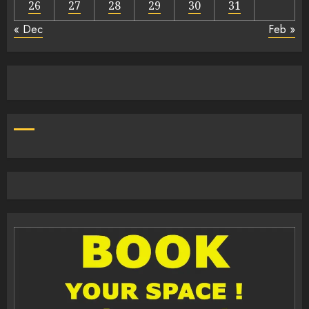
26
27
28
29
30
31
« Dec
Feb »