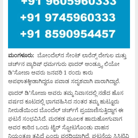
ಮಂಗಳೂರು:
ಬೋಂದೆಲ್‌ನ ಸೇಂಟ್ ಲಾರೆನ್ಸ್ ದೇಗುಲ ಮತ್ತು
ಚರ್ಚ್‌ನ ಪ್ಯಾರಿಷ್ ಧರ್ಮಗುರು ಫಾದರ್ ಆಂಡ್ರ್ಯೂ ಲಿಯೋ
ಡಿ’ಸೋಜಾ ಅವರು ಜನವರಿ 1 ರಂದು ಕಾರು
ಅಪಘಾತಕ್ಕೀಡಾಗಿದ್ದರೂ ಪವಾಡ ಸದೃಶವಾಗಿ ಪಾರಾಗಿದ್ದಾರೆ.
ಫಾದರ್ ಡಿ’ಸೋಜಾ ಅವರು ತಮ್ಮ ನಿವಾಸದಲ್ಲಿ ನಡೆದ ಹೊಸ
ವರ್ಷದ ಕೂಟದಲ್ಲಿ ಭಾಗವಹಿಸಿದ ನಂತರ ತಮ್ಮ ಹುಟ್ಟೂರು
ನೀರುಡೆಯಿಂದ ಬೊಂದೆಲ್ ಚರ್ಚ್‌ಗೆ ಪ್ರಯಾಣಿಸುತ್ತಿದ್ದಾಗ ಈ
ಘಟನೆ ಸಂಭವಿಸಿದೆ. ಮರಕಡ ಮೂಲಕ ಹಾದುಹೋಗುವಾಗ
ಅವರ ಕಾರಿನ ಒಂದು ಟೈರ್ ಸ್ಫೋಟಗೊಂಡು ವಾಹನ
ನಿಯಂತ್ರಣ ತಪ್ಪಿದೆ ಎಂದು ವರದಿಯಾಗಿದೆ. ಘಟನೆಯ ಸಿಸಿಟಿವಿ