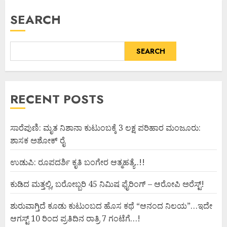
SEARCH
SEARCH
RECENT POSTS
ಸಾರೆಪುಣಿ: ಮೃತ ನಿಶಾನಾ ಕುಟುಂಬಕ್ಕೆ 3 ಲಕ್ಷ ಪರಿಹಾರ ಮಂಜೂರು:
ಶಾಸಕ ಅಶೋಕ್ ರೈ
ಉಡುಪಿ: ರೂಪದರ್ಶಿ ಕೃತಿ ಬಂಗೇರ ಆತ್ಮಹತ್ಯೆ..!!
ಕುಡಿದ ಮತ್ತಲ್ಲಿ, ಬರೋಬ್ಬರಿ 45 ನಿಮಿಷ ಫೈರಿಂಗ್ – ಆರೋಪಿ ಅರೆಸ್ಟ್!
ಶುರುವಾಗ್ತಿದೆ ಕೂಡು ಕುಟುಂಬದ ಹೊಸ ಕಥೆ “ಆನಂದ ನಿಲಯ”…ಇದೇ
ಆಗಸ್ಟ್ 10 ರಿಂದ ಪ್ರತಿದಿನ ರಾತ್ರಿ 7 ಗಂಟೆಗೆ…!