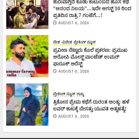
ಶುರುವಾಗ್ತಿದೆ ಕೂಡು ಕುಟುಂಬದ ಹೊಸ ಕಥೆ
“ಆನಂದ ನಿಲಯ”…ಇದೇ ಆಗಸ್ಟ್ 10 ರಿಂದ
ಪ್ರತಿದಿನ ರಾತ್ರಿ 7 ಗಂಟೆಗೆ…!
AUGUST 6, 2026
ದೇಶ -ವಿದೇಶ
ಬ್ರೇಕಿಂಗ್ ನ್ಯೂಸ್
ಪ್ರವೀಣ ನೆಟ್ಟಾರು ಕೊಲೆ ಪ್ರಕರಣ: ಪ್ರಮುಖ
ಆರೋಪಿ ಮೋಸ್ಟ್ ವಾಂಟೆಡ್ ಉಮರ್
ಫಾರೂಕ್ ಅರೆಸ್ಟ್
AUGUST 6, 2026
ಬ್ರೇಕಿಂಗ್ ನ್ಯೂಸ್
ರಾಜ್ಯ
ತ್ರಿಕೋನ ಪ್ರೇಮ ಕಥೆಗೆ ದುರಂತ ಅಂತ್ಯ: ಹಳೆ
ಲವರ್ ಕಾಟಕ್ಕೆ ಬೇಸತ್ತು ಯುವತಿ ಆತ್ಮಹತ್ಯೆ!
AUGUST 6, 2026