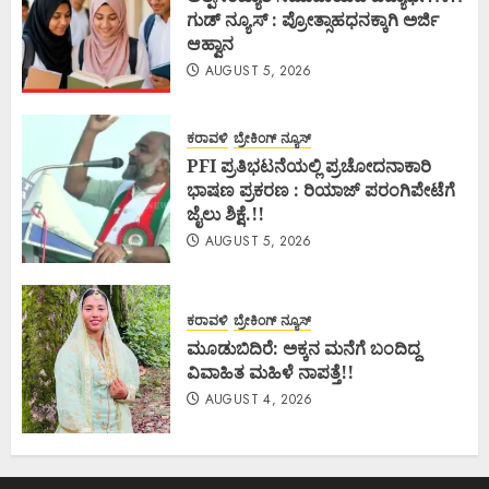
ಗುಡ್ ನ್ಯೂಸ್ : ಪ್ರೋತ್ಸಾಹಧನಕ್ಕಾಗಿ ಅರ್ಜಿ
ಆಹ್ವಾನ
AUGUST 5, 2026
ಕರಾವಳಿ
ಬ್ರೇಕಿಂಗ್ ನ್ಯೂಸ್
PFI ಪ್ರತಿಭಟನೆಯಲ್ಲಿ ಪ್ರಚೋದನಾಕಾರಿ
ಭಾಷಣ ಪ್ರಕರಣ : ರಿಯಾಜ್ ಪರಂಗಿಪೇಟೆಗೆ
ಜೈಲು ಶಿಕ್ಷೆ.!!
AUGUST 5, 2026
ಕರಾವಳಿ
ಬ್ರೇಕಿಂಗ್ ನ್ಯೂಸ್
ಮೂಡುಬಿದಿರೆ: ಅಕ್ಕನ ಮನೆಗೆ ಬಂದಿದ್ದ
ವಿವಾಹಿತ ಮಹಿಳೆ ನಾಪತ್ತೆ!!
AUGUST 4, 2026