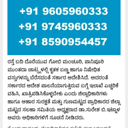
ರಸ್ತೆ ಬದಿ ದೊರೆಯುವ ಗೋಬಿ ಮಂಚೂರಿ, ಪಾನಿಪೂರಿ
ಮುಂತದಾ ಚಾಟ್ಸ್ಗಳಲ್ಲಿ ಕೃತಕ ಬಣ್ಣ ಹಾಗೂ ನಿಷೇಧಿತ
ವಸ್ತುಗಳನ್ನು ಬೆರೆಸದಂತೆ ಸರ್ಕಾರ ಆದೇಶಿಸಿದೆ. ಅದರಂತೆ
ಸರ್ಕಾರದ ಆದೇಶ ಪಾಲನೆಯಾಗುತ್ತಿರುವ ಬಗ್ಗೆ ಇಲಾಖೆ ಎಚ್ಚರಿಕೆ
ವಹಿಸಿ, ಖಾತ್ರಿಪಡಿಸಿಕೊಳ್ಳಬೇಕು ಎಂದು ಜಿಲ್ಲಾಧಿಕಾರಿಗಳು
ಹಾಗೂ ಆಹಾರ ಸುರಕ್ಷತೆ ಮತ್ತು ಗುಣಮಟ್ಟದ ಪ್ರಾಧಿಕಾರದ ಜಿಲ್ಲಾ
ಮಟ್ಟದ ಸಲಹಾ ಸಮಿತಿಯ ಅಧ್ಯಕ್ಷರಾದ ಡಾ.ಸುರೇಶ ಬಿ.ಇಟ್ನಾಳ
ಅವರು ಅಧಿಕಾರಿಗಳಿಗೆ ಸೂಚನೆ ನೀಡಿದರು.