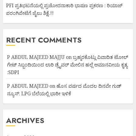
PFI ಪ್ರತಿಭಟನೆಯಲ್ಲಿ ಪ್ರಚೋದನಾಕಾರಿ ಭಾಷಣ ಪ್ರಕರಣ : ರಿಯಾಜ್
ಪರಂಗಿಪೇಟೆಗೆ ಜೈಲು ಶಿಕ್ಷೆ.!!
RECENT COMMENTS
P ABDUL MAJEED MAJJU
on
ಬ್ರಹ್ಮರಕೊಟ್ಲು ವಿವಾದಿತ ಟೋಲ್
ಗೇಟ್ ಸಿಬ್ಬಂದಿಯಿಂದ ಲಾರಿ ಡ್ರೈವರ್ ಮೇಲಿನ ಹಲ್ಲೆ ಅಮಾನವೀಯ ಕೃತ್ಯ
:SDPI
P ABDUL MAJEED
on
ಹೊಸ ವರ್ಷದ ಮೊದಲ ದಿನವೇ ಗುಡ್
ನ್ಯೂಸ್: LPG ಬೆಲೆಯಲ್ಲಿ ಭಾರೀ ಇಳಿಕೆ
ARCHIVES