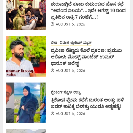
ಶುರುವಾಗ್ತಿದೆ ಕೂಡು ಕುಟುಂಬದ ಹೊಸ ಕಥೆ
“ಆನಂದ ನಿಲಯ”…ಇದೇ ಆಗಸ್ಟ್ 10 ರಿಂದ
ಪ್ರತಿದಿನ ರಾತ್ರಿ 7 ಗಂಟೆಗೆ…!
AUGUST 6, 2026
ದೇಶ -ವಿದೇಶ
ಬ್ರೇಕಿಂಗ್ ನ್ಯೂಸ್
ಪ್ರವೀಣ ನೆಟ್ಟಾರು ಕೊಲೆ ಪ್ರಕರಣ: ಪ್ರಮುಖ
ಆರೋಪಿ ಮೋಸ್ಟ್ ವಾಂಟೆಡ್ ಉಮರ್
ಫಾರೂಕ್ ಅರೆಸ್ಟ್
AUGUST 6, 2026
ಬ್ರೇಕಿಂಗ್ ನ್ಯೂಸ್
ರಾಜ್ಯ
ತ್ರಿಕೋನ ಪ್ರೇಮ ಕಥೆಗೆ ದುರಂತ ಅಂತ್ಯ: ಹಳೆ
ಲವರ್ ಕಾಟಕ್ಕೆ ಬೇಸತ್ತು ಯುವತಿ ಆತ್ಮಹತ್ಯೆ!
AUGUST 6, 2026