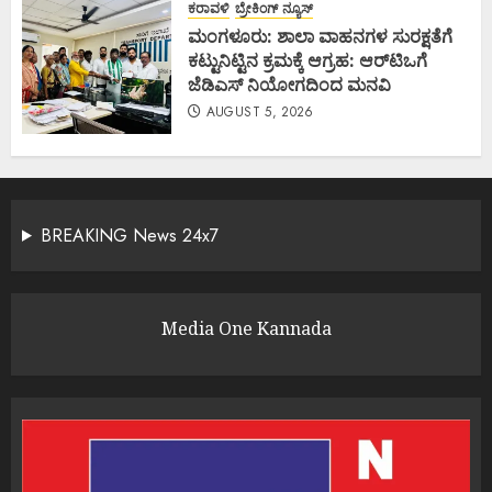
ಕರಾವಳಿ
ಬ್ರೇಕಿಂಗ್ ನ್ಯೂಸ್
ಮಂಗಳೂರು: ಶಾಲಾ ವಾಹನಗಳ ಸುರಕ್ಷತೆಗೆ
ಕಟ್ಟುನಿಟ್ಟಿನ ಕ್ರಮಕ್ಕೆ ಆಗ್ರಹ: ಆರ್‌ಟಿಒಗೆ
ಜೆಡಿಎಸ್ ನಿಯೋಗದಿಂದ ಮನವಿ
AUGUST 5, 2026
BREAKING News 24x7
Media One Kannada