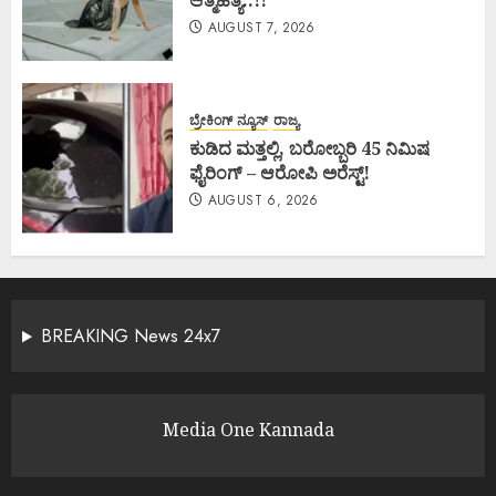
AUGUST 7, 2026
ಬ್ರೇಕಿಂಗ್ ನ್ಯೂಸ್
ರಾಜ್ಯ
ಕುಡಿದ ಮತ್ತಲ್ಲಿ, ಬರೋಬ್ಬರಿ 45 ನಿಮಿಷ
ಫೈರಿಂಗ್ – ಆರೋಪಿ ಅರೆಸ್ಟ್!
AUGUST 6, 2026
BREAKING News 24x7
Media One Kannada